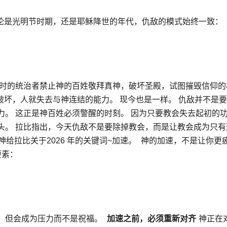
论是光明节时期，还是耶稣降世的年代，仇敌的模式始终一致：
当时的统治者禁止神的百姓敬拜真神，破坏圣殿，试图摧毁信仰的
破坏，人就失去与神连结的能力。 现今也是一样。 仇敌并不是
。 这正是神百姓必须警醒的时刻。 因为只要教会失去起初的
头。 拉比指出，今天仇敌不是要除掉教会，而是让教会成为只有
神给拉比关于2026 年的关键词~加速。
神的加速，不是让你更
要素：
，但会成为压力而不是祝福。
加速之前，必须重新对齐
神正在