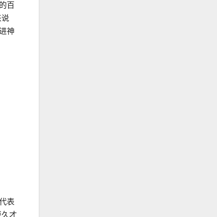
的百
来说
进神
代表
更久才