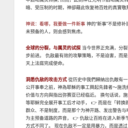
暗、受压制的时期，神卻藉此恢复祂百姓的真實敬
神说：看哪，我要做一件新事
神的“新事”不是修
未预备的人，则会感到焦虑。
全球的分裂，与属灵的试探
当今世界正充满，分裂
步前进。
仇敌最有效的攻擊策略，不是迫害，而是
天上法庭完成使命。
洞悉仇敌的攻击方式
從历史中我們歸納出仇敵有一
公开事奉之前，神為耶穌的事工興起先鋒者～施洗
价值与方向與指出弥赛亚已经临近。
换句话说，施
等耶稣完全展开事工后才动手，
👉 而是在「转
群众、不是制度，而是那个为神开路、发出警告与
为主预备道路的声音，
👉 仇敌让百姓在进入新
方式不同了。 现在仇敌不一定是用暴力，而是透过