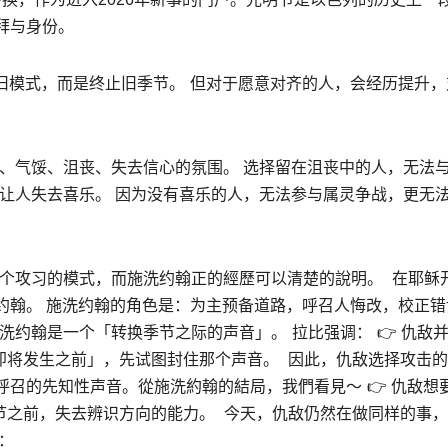
拜与身份。
补旧模式，而是终止旧季节。
但对于愿意对齐的人，会经历提升，
、气馁、沮丧、失去信心的氛围。 选择留在沮丧中的人，无法
让人失去喜乐。 因为没有喜乐的人，无法参与属灵争战，更无
个攻习的模式，而施洗约翰正的經歷可以清楚的說明。
在耶稣
约翰。 施洗约翰的角色是：为主预备道路，呼召人悔改，校正错
洗约翰是一个「转换季节之际的声音」。
拉比强调：
👉 仇敌
换即将发生之前」，先试图封住那个声音。
因此，仇敌选择攻击的
呼召的先知性声音。從施洗約翰的結局，我們看見～
👉 仇敌想
季节之前，失去辨识方向的能力。
今天，仇敌仍然在做同样的事，
：