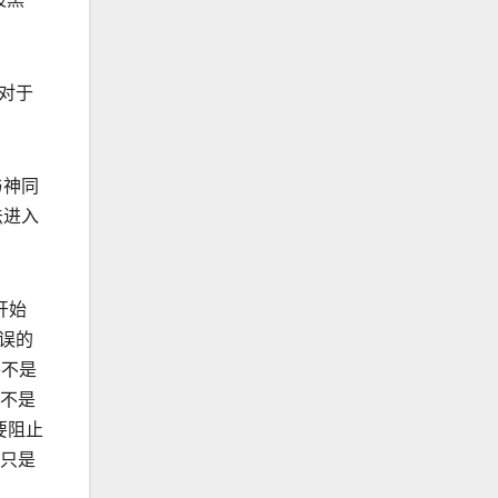
对于
与神同
法进入
开始
误的
并不是
不是
要阻止
只是