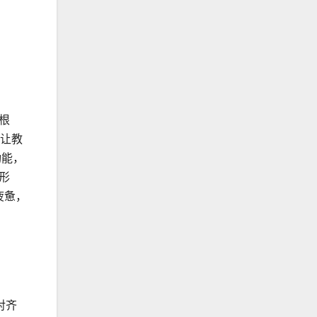
根
要让教
功能，
形
疲惫，
对齐