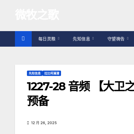
跳
微牧之歌
至
内
容
每日灵粮
先知信息
守望祷告
先知信息
拉比柯澜濯
1227-28 音频 【
预备
12 月 26, 2025