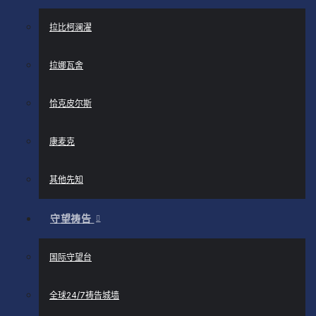
拉比柯澜濯
拉娜瓦舍
恰克皮尔斯
康麦克
其他先知
守望祷告
国际守望台
全球24/7祷告城墙