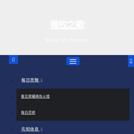
跳
至
内
微牧之歌
容
Song Of Prayers
每日灵粮
看见荣耀祷告火墙
每日灵修
先知信息