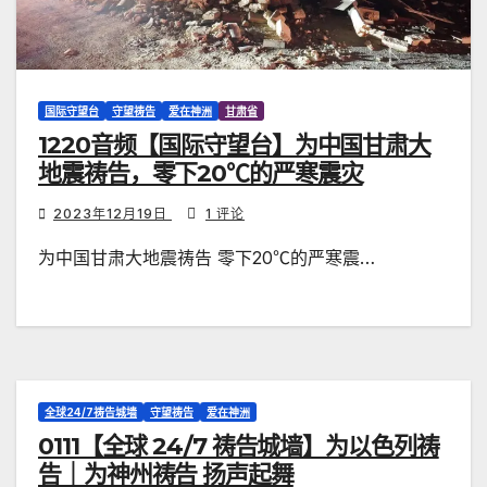
国际守望台
守望祷告
爱在神洲
甘肃省
1220音频【国际守望台】为中国甘肃大
地震祷告，零下20℃的严寒震灾
2023年12月19日
1 评论
为中国甘肃大地震祷告 零下20℃的严寒震…
全球24/7祷告城墙
守望祷告
爱在神洲
0111【全球 24/7 祷告城墙】为以色列祷
告｜为神州祷告 扬声起舞