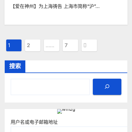
【爱在神州】为上海祷告 上海市简称“沪”…
文
1
2
……
7
章
搜索
分
页
用户名或电子邮箱地址