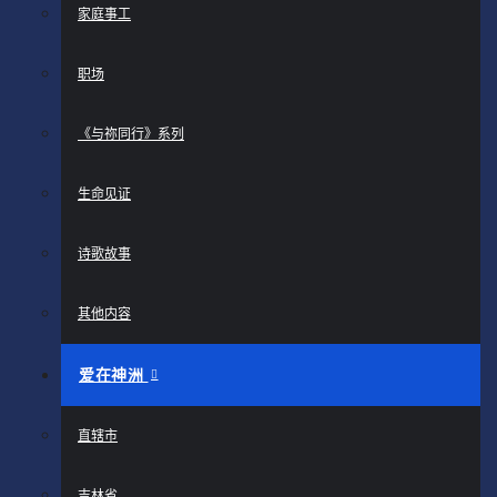
家庭事工
职场
《与祢同行》系列
生命见证
诗歌故事
其他内容
爱在神洲
直辖市
吉林省