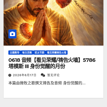
主题教导
每日灵粮
犹太节期
看见荣耀祷告火墙
0618 音频【看见荣耀/祷告火墙】5786
塔模斯 III 身份觉醒的月份
2026年6月17日
暂无评论
本篇由微牧之歌撰文祷告及音频 身份觉醒的…