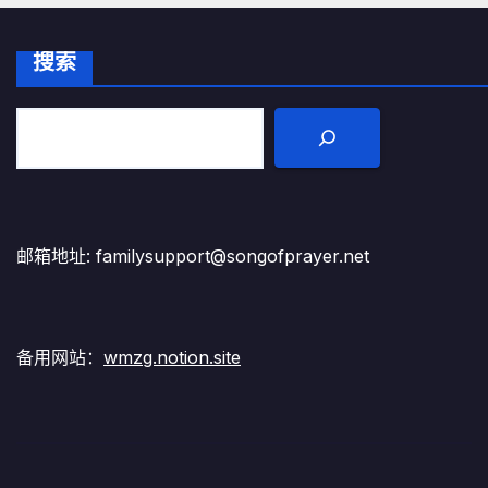
搜索
邮箱地址: familysupport@songofprayer.net
备用网站：
wmzg.notion.site