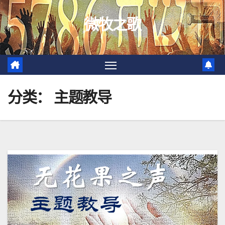
跳
微牧之歌
至
内
容
分类：
主题教导