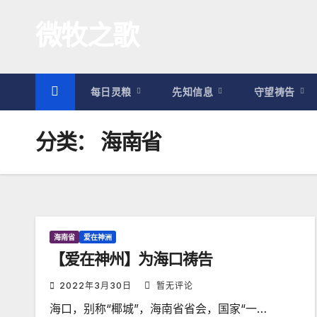
跳
微牧之歌
至
内
容
每日灵粮
先知信息
守望祷告
分类：
海南省
海南省
爱在神洲
【爱在神州】为海口祷告
2022年3月30日
暂无评论
海口，别称“椰城”，海南省省会，国家“一…