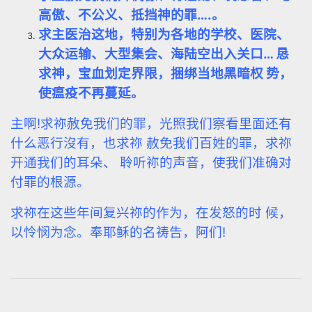
高傲、不公义、抵挡神的罪…
.
。
求主医治这地，特别为各地的学校、医院、
大众运输、大型集会、海陆空出入关口… 恳
求神，宝血划定界限，捆绑当地黑暗权 势，
使瘟疫不再蔓延。
主啊!求祢赦免我们的罪，光照我们察看里面还有
什么恶行沒有，也求祢 赦免我们百姓的罪，求祢
开通我们的耳朵、 聆听祢的声音，使我们准确对
付罪的根源。
求祢在这些年间复兴祢的作为，在发怒的时 候，
以怜悯为念。奉耶稣的名祷告，阿们!