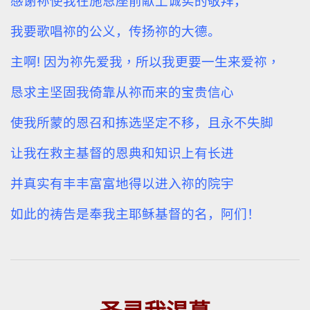
感谢祢使我在施恩座前献上诚实的敬拜，
我要歌唱祢的公义，传扬祢的大德。
主啊
!
因为祢先爱我，所以我更要一生来爱祢，
恳求主坚固我倚靠从祢而来的宝贵信心
使我所蒙的恩召和拣选坚定不移，且永不失脚
让我在救主基督的恩典和知识上有长进
并真实有丰丰富富地得以进入祢的院宇
如此的祷告是奉我主耶稣基督的名，阿们！