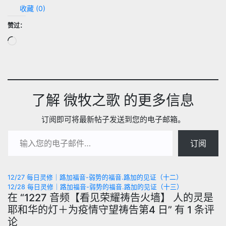
收藏 (
0
)
赞过：
正
在
加
载…
了解 微牧之歌 的更多信息
订阅即可将最新帖子发送到您的电子邮箱。
输入您的电子邮件…
订阅
文
12/27 每日灵修｜路加福音-弱势的福音.路加的见证（十二）
12/28 每日灵修｜路加福音-弱势的福音.路加的见证（十三）
章
在 “1227 音频【看见荣耀祷告火墙】 人的灵是
耶和华的灯＋为疫情守望祷告第4 日” 有 1 条评
导
论