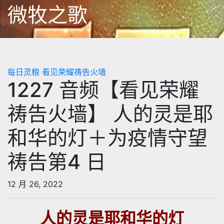
跳
微牧之歌
至
内
容
每日灵粮
看见荣耀祷告火墙
1227 音频【看见荣耀
祷告火墙】 人的灵是耶
和华的灯＋为疫情守望
祷告第4 日
12 月 26, 2022
人的灵是耶和华的灯