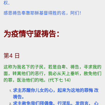
权。
感恩祷告奉靠耶稣基督得胜的名，阿们！
为疫情守望祷告：
第4 日
这称为我名下的子民，若是自卑、祷告，寻求我的
面，
转离他们的恶行，我必从天上垂听，赦免他们
的罪，医治他们的地。
(
代下七
14)
求主苏醒你儿女的心，起来为这地的罪悔 改
祷告。
求主赦免我们拜偶像、行淫乱、发怨言、 心