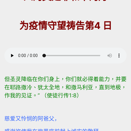
为疫情守望祷告第4 日
但
圣灵
降临在你们身上，你们就必得着能力，并要
在
耶路撒冷
、
犹太
全地，和
撒马利亚
，直到地极，
作我的见证。
”
（使徒行传
1:8
）
慈爱又怜悯的阿爸父，