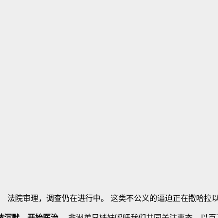
ou） 法院审理，调查仍在进行中。 这类不公义的逼迫正在撒哈
破沉默、开始医治
。 非洲弟兄姊妹呼吁我们共同关注事态，以