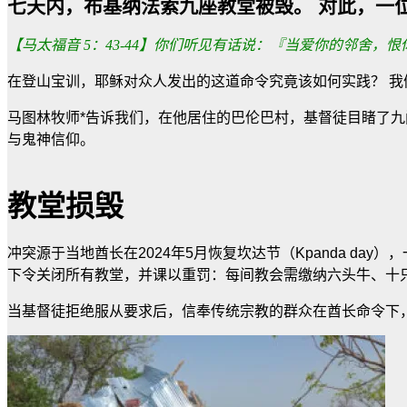
七天内，布基纳法索九座教堂被毁。 对此，一
【马太福音 5：43-44】你们听见有话说：『当爱你的邻舍
在登山宝训，耶稣对众人发出的这道命令究竟该如何实践？ 
马图林牧师*告诉我们，在他居住的巴伦巴村，基督徒目睹了
与鬼神信仰。
教堂损毁
冲突源于当地酋长在2024年5月恢复坎达节（Kpanda d
下令关闭所有教堂，并课以重罚：每间教会需缴纳六头牛、十
当基督徒拒绝服从要求后，信奉传统宗教的群众在酋长命令下