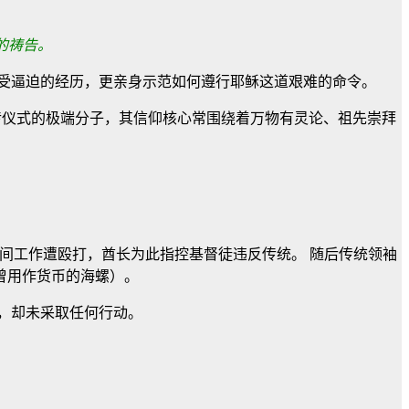
的祷告。
受逼迫的经历，更亲身示范如何遵行耶稣这道艰难的命令。
传仪式的极端分子，其信仰核心常围绕着万物有灵论、祖先崇拜
日期间工作遭殴打，酋长为此指控基督徒违反传统。 随后传统领袖
曾用作货币的海螺）。
，却未采取任何行动。