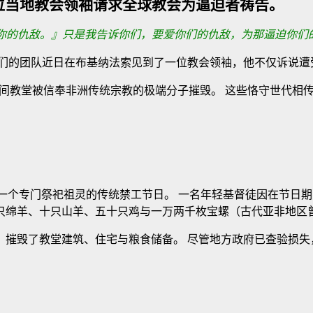
位当地教会领袖请求全球教会为逼迫者祷告。
，恨你的仇敌。』只是我告诉你们，要爱你们的仇敌，为那逼迫你们
我们的团队近日在布基纳法索见到了一位教会领袖，他不仅诉说遭
九间教堂被信奉非洲传统宗教的极端分子摧毁。 这些恪守世代相
ay），一个专门祭祀祖灵的传统禁工节日。 一名年轻基督徒因在节
只绵羊、十只山羊、五十只鸡与一万两千枚宝螺（古代亚非地区
，摧毁了教堂建筑、住宅与粮食储备。 尽管地方政府已查验损失