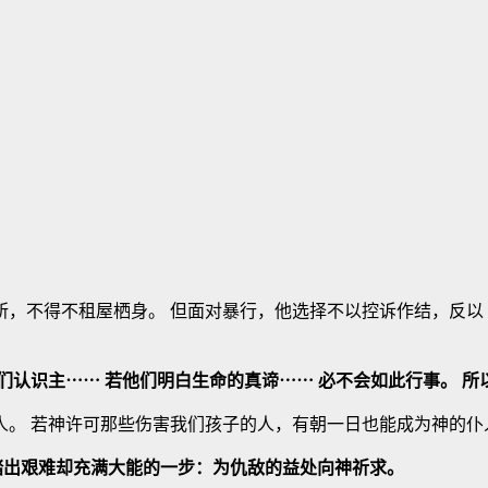
，不得不租屋栖身。 但面对暴行，他选择不以控诉作结，反以
们认识主⋯⋯ 若他们明白生命的真谛⋯⋯ 必不会如此行事。 
人。 若神许可那些伤害我们孩子的人，有朝一日也能成为神的仆
踏出艰难却充满大能的一步：为仇敌的益处向神祈求。