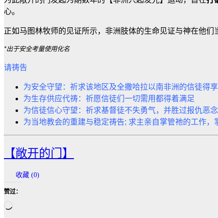
心。
正如马图林牧师的见证所示，非洲肢体的生命见证与神在他们
*出于安全考量使用化名
请祷告
为安全守望：祈求该地区及全撒哈拉以南非洲的信徒得享
为生存供应代祷：祈愿信徒们一切需用都得着满足
为信徒信心守望：祈求基督徒不失勇气，并胜过报仇恶念
为当地教会的重建与稳定祷告; 求主亲自掌管祂的工作，
【敞开的门】
收藏 (
0
)
赞过：
正