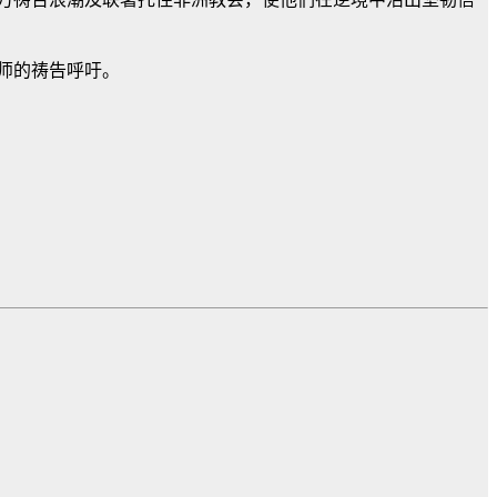
师的祷告呼吁。