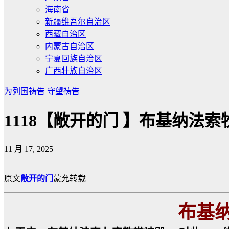
海南省
新疆维吾尔自治区
西藏自治区
内蒙古自治区
宁夏回族自治区
广西壮族自治区
为列国祷告
守望祷告
1118【敞开的门 】布基纳法
11 月 17, 2025
原文
敞
开的门
蒙允转载
布基