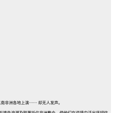
拉以南非洲各地上演⋯⋯ 却无人发声。
百万祷告浪潮及联署托住非洲教会，使他们在逆境中活出坚韧信