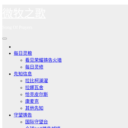
跳
微牧之歌
至
内
Song Of Prayers
容
每日灵粮
看见荣耀祷告火墙
每日灵修
先知信息
拉比柯澜濯
拉娜瓦舍
恰克皮尔斯
康麦克
其他先知
守望祷告
国际守望台