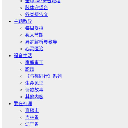
全球24/7祷告城墙
肢体守望台
各类祷告文
主题教导
每周妥拉
犹太节期
异梦解析与教导
心灵医治
福音生活
家庭事工
职场
《与祢同行》系列
生命见证
诗歌故事
其他内容
爱在神洲
直辖市
吉林省
辽宁省