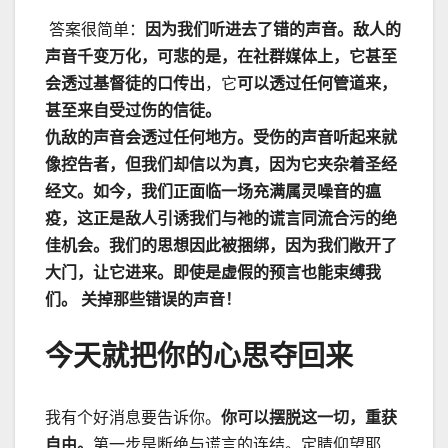
答案很简单：
因为我们听进去了错的声音。敌人的
声音千变万化，可悲的是，在社群媒体上，它甚至
会透过基督徒的口传出
，它
可以透过任何管道来，
甚至来自受过伤的信徒。
仇敌的声音会透过任何地方。受伤的声音听起来就
像控告者，但我们却信以为真，因为它夹杂着圣经
经文。如今，我们正面临一场充满属灵噪音的瘟
疫，这正是敌人引诱我们与祂的谎言同流合污的绝
佳机会。我们的思想因此被捆绑，因为我们敞开了
大门，让它进来。即使是虚假的预言也能束缚我
们。
关掉那些错误的声音！
今天就把你的心思夺回来
我有个好消息要告诉你。
你可以摆脱这一切，重获
自由。
第一步是断绝与谎言的连结。定睛仰望耶