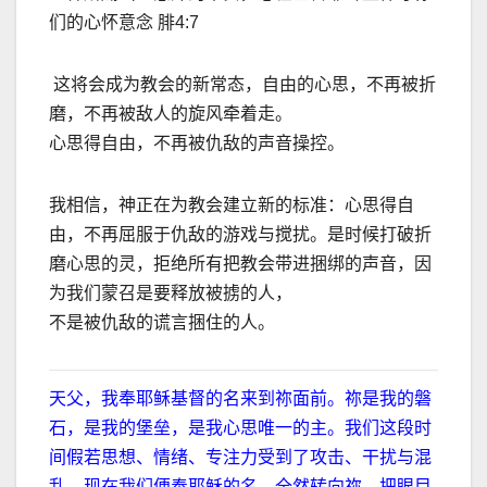
们的心怀意念 腓4:7
这将会成为教会的新常态，自由的心思，不再被折
磨，不再被敌人的旋风牵着走。
心思得自由，不再被仇敌的声音操控。
我相信，神正在为教会建立新的标准：心思得自
由，不再屈服于仇敌的游戏与搅扰。是时候打破折
磨心思的灵，拒绝所有把教会带进捆绑的声音，因
为我们蒙召是要释放被掳的人，
不是被仇敌的谎言捆住的人。
天父，我奉耶稣基督的名来到祢面前。祢是我的磐
石，是我的堡垒，是我心思唯一的主。我们这段时
间假若思想、情绪、专注力受到了攻击、干扰与混
乱。现在我们便奉耶稣的名，全然转向祢，把眼目