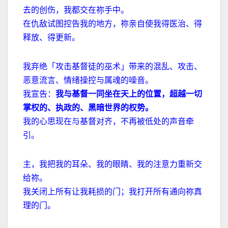
去的创伤，我都交在祢手中。
在仇敌试图控告我的地方，祢亲自使我得医治、得
释放、得更新。
我弃绝「攻击基督徒的巫术」带来的混乱、攻击、
恶意流言、情绪操控与属魂的噪音。
我宣告：
我与基督一同坐在天上的位置，超越一切
掌权的、执政的、黑暗世界的权势。
我的心思现在与基督对齐，不再被低处的声音牵
引。
主，我把我的耳朵、我的眼睛、我的注意力重新交
给祢。
我关闭上所有让我耗损的门；我打开所有通向祢真
理的门。