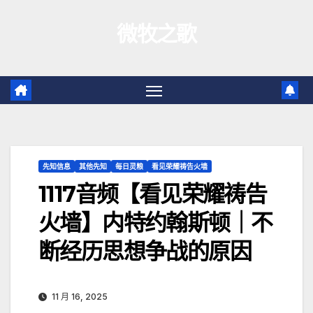
跳
微牧之歌
至
内
容
先知信息
其他先知
每日灵粮
看见荣耀祷告火墙
1117音频【看见荣耀祷告
火墙】内特约翰斯顿｜不
断经历思想争战的原因
11 月 16, 2025