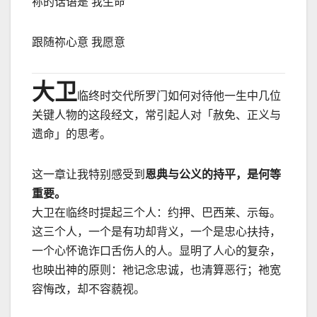
祢的话语是 我生命
跟随祢心意 我愿意
大卫
临终时交代所罗门如何对待他一生中几位
关键人物的这段经文，常引起人对「赦免、正义与
遗命」的思考。
这一章让我特别感受到
恩典与公义的持平，是何等
重要。
大卫在临终时提起三个人：约押、巴西莱、示每。
这三个人，一个是有功却背义，一个是忠心扶持，
一个心怀诡诈口舌伤人的人。显明了人心的复杂，
也映出神的原则：祂记念忠诚，也清算恶行；祂宽
容悔改，却不容藐视。