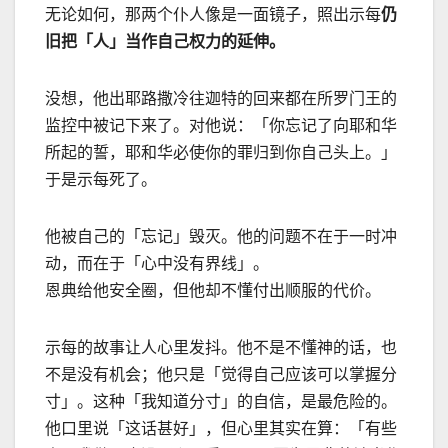
无论如何，那两个仆人像是一面镜子，照出示每
仍
旧把「人」当作自己权力的延伸。
没想，他出耶路撒冷往迦特的回来都在所罗门王的
监控中被记下来了。对他说：「你忘记了向耶和华
所起的誓，耶和华必使你的罪归到你自己头上。」
于是示每死了。
他被自己的「忘记」毁灭。他的问题不在于一时冲
动，而在于「心中没有界线」。
恩典给他安全圈，但他却不懂付出顺服的代价。
示每的故事让人心里发抖。他不是不懂神的话，也
不是没有机会；他只是「觉得自己应该可以掌握分
寸」。这种「我知道分寸」的自信，是最危险的。
他口里说「这话甚好」，但心里其实在算：「有些