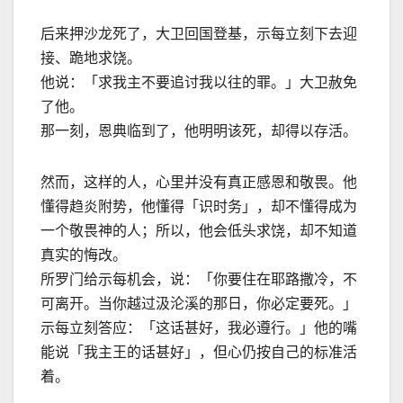
后来押沙龙死了，大卫回国登基，示每立刻下去迎
接、跪地求饶。
他说：「求我主不要追讨我以往的罪。」大卫赦免
了他。
那一刻，恩典临到了，他明明该死，却得以存活。
然而，这样的人，心里并没有真正感恩和敬畏。他
懂得趋炎附势，他懂得「识时务」，却不懂得成为
一个敬畏神的人；所以，他会低头求饶，却不知道
真实的悔改。
所罗门给示每机会，说：「你要住在耶路撒冷，不
可离开。当你越过汲沦溪的那日，你必定要死。」
示每立刻答应：「这话甚好，我必遵行。」他的嘴
能说「我主王的话甚好」，但心仍按自己的标准活
着。