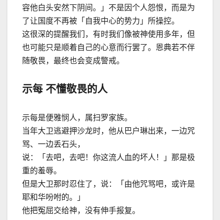
容他白头安然下阴间。」不是因个人怨恨，而是为
了让国度不再被「自我中心的势力」所操控。
这很深的提醒我们，有时我们像被神使用多年，但
也可能只是顺着自己的心意而行罢了。恩典若不伴
随敬畏，最终也会变成警戒。
示每 不懂敬畏的人
示每是便雅悯人，属扫罗家族。
当年大卫逃避押沙龙时，他从巴户琳出来，一边咒
骂、一边丢石头，
说：「去吧，去吧！你这流人血的坏人！」那是极
重的羞辱。
但是大卫那时忍住了，说：「由他咒骂吧，或许是
耶和华吩咐的。」
他把冤屈交给神，没有伸手报复。