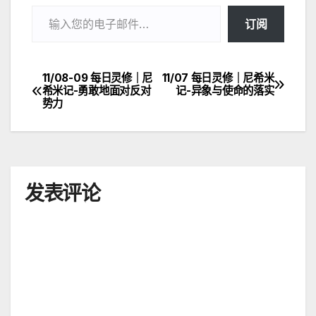
输入您的电子邮件…
订阅
11/08-09 每日灵修｜尼
11/07 每日灵修｜尼希米
文
希米记-勇敢地面对反对
记-异象与使命的落实
势力
章
导
航
发表评论