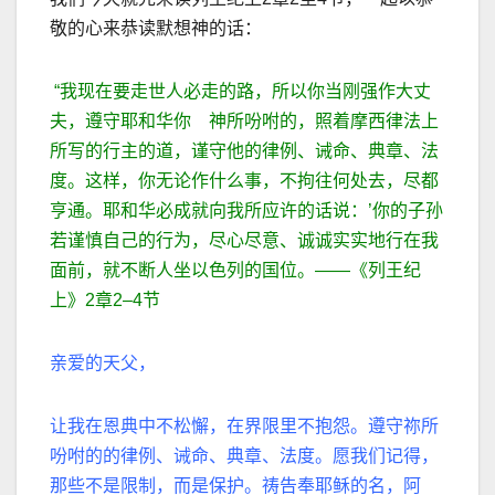
敬的心来恭读默想神的话：
“我现在要走世人必走的路，所以你当刚强作大丈
夫，遵守耶和华你 神所吩咐的，照着摩西律法上
所写的行主的道，谨守他的律例、诫命、典章、法
度。这样，你无论作什么事，不拘往何处去，尽都
亨通。耶和华必成就向我所应许的话说：’你的子孙
若谨慎自己的行为，尽心尽意、诚诚实实地行在我
面前，就不断人坐以色列的国位。——《列王纪
上》2章2–4节
亲爱的天父，
让我在恩典中不松懈，在界限里不抱怨。遵守祢所
吩咐的的律例、诫命、典章、法度。
愿我们记得，
那些不是限制，而是保护。祷告奉耶稣的名，阿