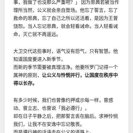
事，我做了也没那么严重吧？」 因为恩典若被当作
理所当然，公义就会亲自登场。他忘了誓言，忘了
救命的恩典，忘了自己之所以还活着，是因为王曾
饶恕。当人忘记恩典，就会轻看诫命。当人轻看诫
命，灭亡就不再遥远。
大卫交代这些事时，语气没有怨气，只有智慧。他
知道国度要进入新季节，
而新的季节需要被真理洁净。他要所罗门记得一个
属神的原则，
让公义与怜悯并行，让国度在秩序中
得以长存。
有多少时候，我们也曾像约押或示每一样，曾感
动、曾立志、也曾说「我必遵行」，
却在日子平静之后，把那誓言丢在脑后。求神怜悯
我们，让我不在安逸中忘记敬畏。
而是遵行神的话语走在公义的道路上。