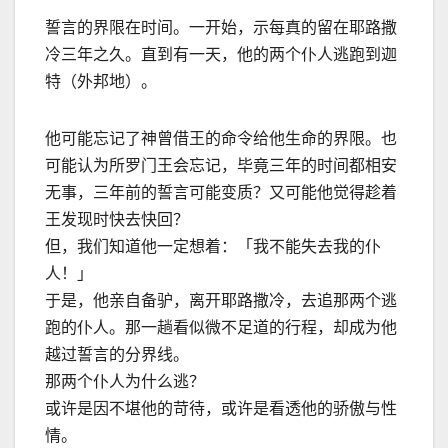
誓言的界限在时间。一开始，示每真的留在耶路撒
冷三年之久。直到有一天，他的两个仆人逃跑到迦
特（外邦地）。
他可能忘记了神曾借王的命令给他生命的界限。也
可能认为所罗门王会忘记，毕竟三年的时间都相安
无事，三年前的誓言可能变质？又可能他觉得趁着
王发现时快去快回？
但，我们知道他一定想着：「我不能失去我的仆
人！」
于是，他亲自备驴，离开耶路撒冷，去追那两个逃
跑的仆人。那一趟看似微不足道的行程，却成为他
越过誓言的分界线。
那两个仆人为什么逃？
或许是因不堪他的苛待，或许是看透他的骄傲与性
情。