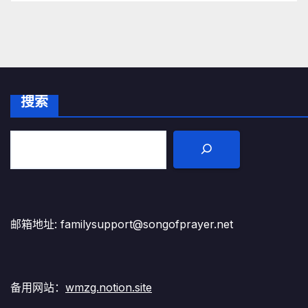
搜索
邮箱地址: familysupport@songofprayer.net
备用网站：
wmzg.notion.site