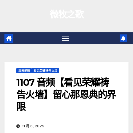
跳
微牧之歌
至
内
容
每日灵粮
看见荣耀祷告火墙
1107 音频【看见荣耀祷
告火墙】留心那恩典的界
限
11 月 6, 2025