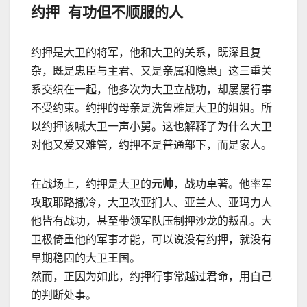
约押
有功但不顺服的人
约押是大卫的将军，他和大卫的关系，既深且复
杂，既是忠臣与主君、又是亲属和隐患」这三重关
系交织在一起，他多次为大卫立战功，却屡屡行事
不受约束。约押的母亲是洗鲁雅是大卫的姐姐。所
以约押该喊大卫一声小舅。这也解释了为什么大卫
对他又爱又难管，约押不是普通部下，而是家人。
在战场上，约押是大卫的
元帅
，战功卓著。他率军
攻取耶路撒冷，大卫攻亚扪人、亚兰人、亚玛力人
他皆有战功，甚至带领军队压制押沙龙的叛乱。大
卫极倚重他的军事才能，可以说没有约押，就没有
早期稳固的大卫王国。
然而，正因为如此，约押行事常越过君命，用自己
的判断处事。