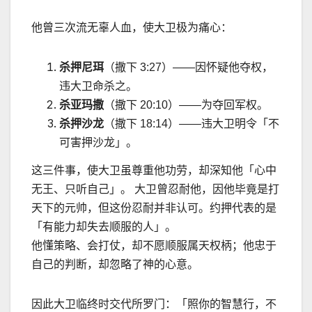
他曾三次流无辜人血，使大卫极为痛心：
杀押尼珥
（撒下 3:27）——因怀疑他夺权，
违大卫命杀之。
杀亚玛撒
（撒下 20:10）——为夺回军权。
杀押沙龙
（撒下 18:14）——违大卫明令「不
可害押沙龙」。
这三件事，使大卫虽尊重他功劳，却深知他「心中
无王、只听自己」。 大卫曾忍耐他，因他毕竟是打
天下的元帅，但这份忍耐并非认可。约押代表的是
「有能力却失去顺服的人」。
他懂策略、会打仗，却不愿顺服属天权柄；他忠于
自己的判断，却忽略了神的心意。
因此大卫临终时交代所罗门：「照你的智慧行，不