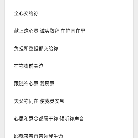
全心交给祢
献上这心灵 诚实敬拜 在祢同在里
负担和重担都交给祢
在祢脚前哭泣
跟随祢心意 我愿意
天父祢同在 使我灵安息
心思和意念都属于祢 倾听祢声音
耶稣来亲自带领我生命