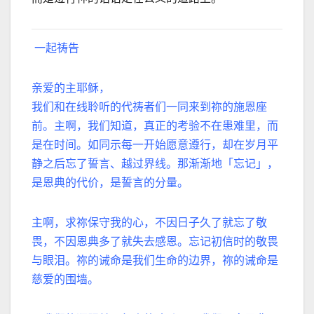
一起祷告
亲爱的主耶稣，
我们和在线聆听的代祷者们一同来到祢的施恩座
前。主啊，我们知道，真正的考验不在患难里，而
是在时间。如同示每一开始愿意遵行，却在岁月平
静之后忘了誓言、越过界线。那渐渐地「忘记」，
是恩典的代价，是誓言的分量。
主啊，求祢保守我的心，不因日子久了就忘了敬
畏，不因恩典多了就失去感恩。忘记初信时的敬畏
与眼泪。祢的诫命是我们生命的边界，祢的诫命是
慈爱的围墙。