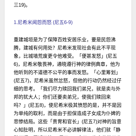
三19)。
1.尼希米闻怨而怒 (尼五6-9)
重建城垣是为了保障百姓安居乐业，要是民怨沸
腾，建城有何用处？尼希米发现社会有此不平现
象，比城墙荒废更令他难受。「便甚发怒」(尼五
6)，尼希米敬畏神，通晓遵行神的律例典章，他为
他听到的不道德不公平的事而发怒。「心里筹划」
(尼五7)，尼希米虽然忿怒，但他的行动仍然经过仔
细的思考。「我们尽力赎回我们弟兄，就是卖与外
邦的犹大人；你们还要卖弟兄，使我们赎回来
吗？」(尼五8)，使尼希米极其愤怒的是，并不是因
为单纯的取利，而是由于担保造成子女成为仆婢的
悲惨结局。这些「贵冑和官长」(尼五7)对神的旨意
心知肚明，所以尼希米不必讲解律法，他们就「静