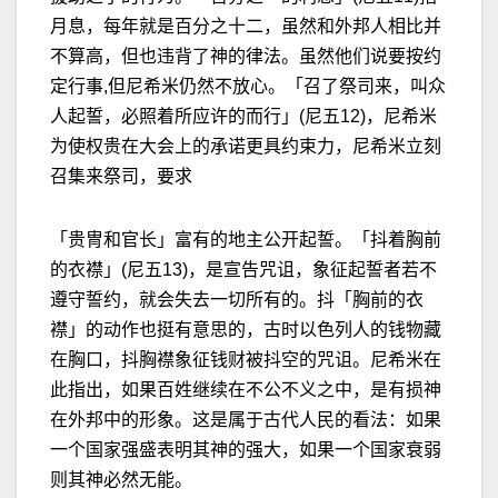
月息，每年就是百分之十二，虽然和外邦人相比并
不算高，但也违背了神的律法。虽然他们说要按约
定行事,但尼希米仍然不放心。「召了祭司来，叫众
人起誓，必照着所应许的而行」(尼五12)，尼希米
为使权贵在大会上的承诺更具约束力，尼希米立刻
召集来祭司，要求
「贵冑和官长」富有的地主公开起誓。「抖着胸前
的衣襟」(尼五13)，是宣告咒诅，象征起誓者若不
遵守誓约，就会失去一切所有的。抖「胸前的衣
襟」的动作也挺有意思的，古时以色列人的钱物藏
在胸口，抖胸襟象征钱财被抖空的咒诅。尼希米在
此指出，如果百姓继续在不公不义之中，是有损神
在外邦中的形象。这是属于古代人民的看法：如果
一个国家强盛表明其神的强大，如果一个国家衰弱
则其神必然无能。