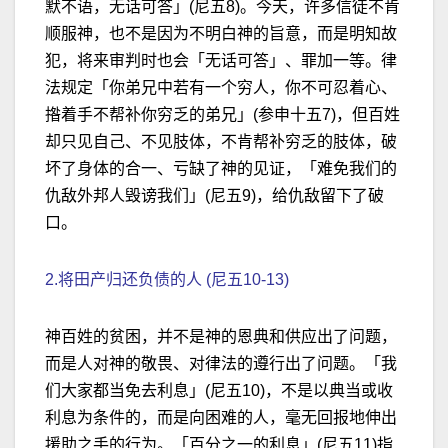
默不语，无话可答」(尼五8)。今天，许多信徒不肯
顺服神，也不是因为不明白神的旨意，而是明知故
犯，将来审判时也会「无话可答」、罪加一等。律
法规定「你弟兄中若有一个穷人，你不可忍着心、
揝着手不帮补你穷乏的弟兄」(参申十五7)，但百姓
却只见自己、不见肢体，不肯帮补穷乏的肢体，破
坏了身体的合一、亏缺了神的见证，「难免我们的
仇敌外邦人毁谤我们」(尼五9)，给仇敌留下了破
口。
2.将田产归还负债的人 (尼五10-13)
神百姓的贫困，并不是神的恩典和供应出了问题，
而是人对神的敬畏、对律法的遵行出了问题。「我
们大家都当免去利息」(尼五10)，不是以典当或收
利息为条件的，而是向困难的人，毫无回报地伸出
援助之手的行为。「百分之一的利息」(尼五11)指