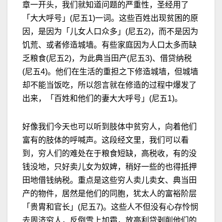
章一开头，我们就知道问题的严重性，圣经用了
「大大呼号」(尼五1)一词。这些百姓出现贫困的原
因，是因为「儿女人口众多」(尼五2)，而不是因为
饥荒、或者修造城墙。有些家庭因为人口太多而缺
乏粮食(尼五2)，为此典当田产(尼五3)、借贷纳税
(尼五4)。他们在生活的重担之下修造城墙，但城墙
却不能当饭吃，所以怨言就在修造的过程中爆发了
出来，「百姓和他们的妻大大呼号」(尼五1)。
好像我们今天也可以听到肢体中贫穷人，向着他们
富有的肢体的呼喊声。这段经文里，我们可以看
到，穷人们的难处在于粮食短缺，高税收，有的没
钱没地，只好卖儿女为奴婢，稍好一些的也得抵押
田地借钱纳税。重点是这些穷人卖儿卖女、典当田
产的物件，居然是他们的同胞，犹太人的富裕阶层
「贵胄和官长」(尼五7)。这些人不但没有心存怜悯
去周济穷人，反倒雪上加霜，放高利贷剥削他们的