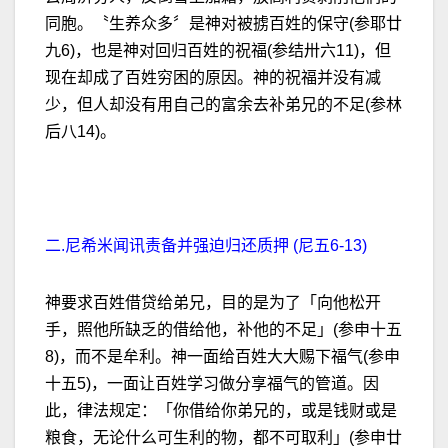
同胞。
〝生养众多〞是神对被掳百姓的保守(参耶廿
九6)，也是神对回归百姓的祝福(参结卅六11)，但
现在却成了百姓穷困的原因。神的祝福并没有减
少，但人却没有用自己的富余去补弟兄的不足(参林
后八14)。
二.尼希米闻讯责备并强迫归还质押 (尼五6-13)
神要求百姓借贷给弟兄，目的是为了「向他松开
手，照他所缺乏的借给他，补他的不足」(参申十五
8)，而不是牟利。神一面给百姓大大赐下福气(参申
十五5)，一面让百姓学习做分享福气的管道。因
此，律法规定：「你借给你弟兄的，或是钱财或是
粮食，无论什么可生利的物，都不可取利」(参申廿