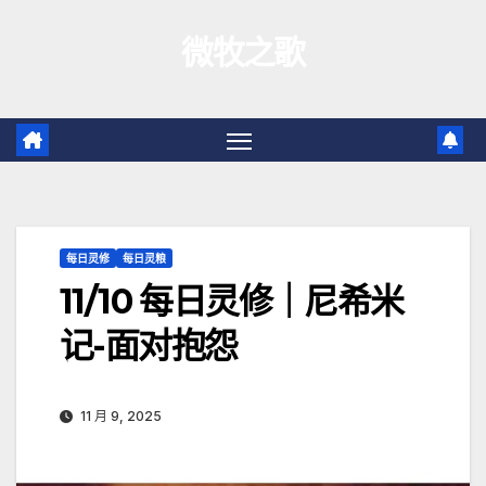
跳
微牧之歌
至
内
容
每日灵修
每日灵粮
11/10 每日灵修｜尼希米
记-面对抱怨
11 月 9, 2025