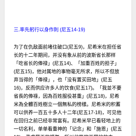
三.率先躬行以身作則 (尼五14-19)
为了在仇敌面前堵住破口(尼五9)，尼希米在担任省
长的十二年期间，并没有象从前的波斯省长那样
「吃省长的俸禄」(尼五14)、「加重百姓的担子」
(尼五15)，他对属地的事物毫无所求，所以不但放
弃当得的「俸禄」，也「没有置买田地」(尼五
16)，反而供应许多人的饮食(尼五17)。「我並不要
省長的俸祿，因為百姓服役甚重」(尼五18)，尼希
米為全體百姓樹立一個無私的榜樣。尼希米的积蓄
可以供养一百五十多人十二年(尼五17-18)，可见他
在回归之前已经非常富有。尼希米早已看轻地上的
一切名利，单单看重神的「记念」和「施恩」(尼五