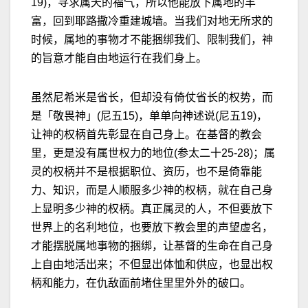
19)，寻求属天的福气，所以他能放下属地的丰
富，回到耶路撒冷重建城墙。当我们对地无所求的
时候，属地的事物才不能捆绑我们、限制我们，神
的旨意才能自由地运行在我们身上。
虽然尼希米是省长，但却没有倚仗省长的权势，而
是「敬畏神」(尼五15)，单单向神述说(尼五19)，
让神的权柄首先彰显在自己身上。在基督的教会
里，更是没有属世权力的地位(参太二十25-28)；属
灵的权柄并不是根据职位、资历，也不是倚靠能
力、知识，而是人顺服多少神的权柄，就在自己身
上显明多少神的权柄。真正属灵的人，不但要放下
世界上的名利地位，也要放下教会里的声望虚名，
才能摆脱属地事物的捆绑，让基督的生命在自己身
上自由地活出来；不但显出体恤和供应，也显出权
柄和能力，在仇敌面前堵住里里外外的破口。