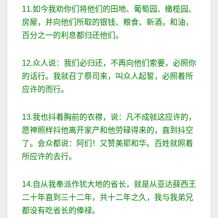
11.如今我劝你们将他们的田地、葡萄园、橄榄园、
房屋，并向他们所取的银钱、粮食、新酒，和油，
百分之一的利息都归还他们。
12.众人说：我们必归还，不再向他们索要，必照你
的话行。我就召了祭司来，叫众人起誓，必照着所
应许的而行。
13.我也抖着胸前的衣襟，说：凡不成就这应许的，
愿神照样抖他离开家产和他劳碌得来的，直到抖空
了。会众都说：阿们！又赞美耶和华。百姓就照着
所应许的去行。
14.自从我奉派作犹大地的省长，就是从亚达薛西王
二十年直到三十二年，共十二年之久，我与我弟兄
都没有吃省长的俸禄。