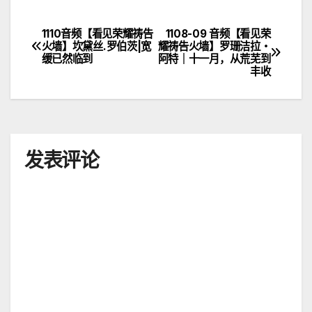
1110音频【看见荣耀祷告
1108-09 音频【看见荣
文
火墙】坎黛丝.罗伯茨|宽
耀祷告火墙】罗珊洁拉・
缓已然临到
阿特｜十一月，从荒芜到
章
丰收
导
航
发表评论