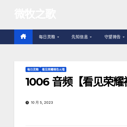
跳
微牧之歌
至
内
容
每日灵粮
先知信息
守望祷告
每日灵粮
看见荣耀祷告火墙
1006 音频【看见荣
10 月 5, 2023