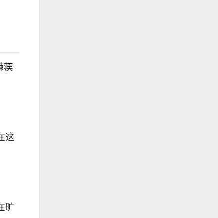
棘蒺
在这
在旷