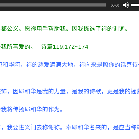
使
00:00
用
上
/
尽都公义。愿祢用手帮助我。因我拣选了祢的训词。
下
箭
喜爱的。 诗篇119:172~174
头
键
耶和华阿，祢的慈爱遍满大地，祢向来是照你的话善待
来
增
高
装饰，因耶和华是我的力量，是我的诗歌，更是我的拯
或
降
助我将传扬耶和华的作为。
低
音
弃，我要进义门去称谢祢。奉耶和华名来的，是应当称
量