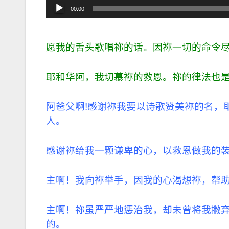
音
00:00
频
播
放
愿我的舌头歌唱祢的话。因祢一切的命令
器
耶和华阿，我切慕祢的救恩。祢的律法也是我所
阿爸父啊!感谢祢我要以诗歌赞美祢的名，
人。
感谢祢给我一颗谦卑的心，以救恩做我的
主啊！我向祢举手，因我的心渴想祢，帮
主啊！祢虽严严地惩治我，却未曾将我撇
的。