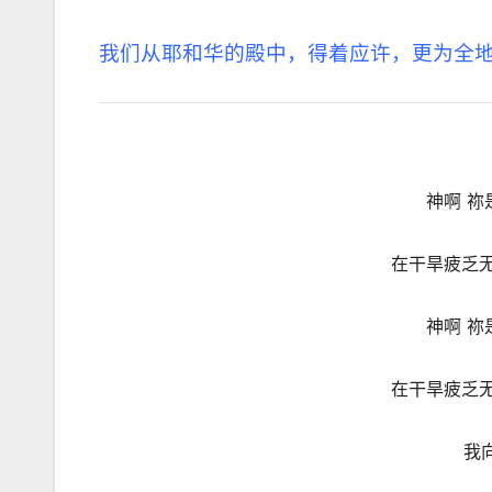
我们从耶和华的殿中，得着应许，更为全
神啊 祢
在干旱疲乏无
神啊 祢
在干旱疲乏无
我