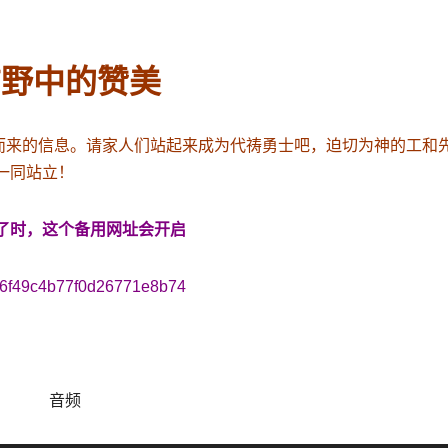
旷野中的赞美
而来的信息。
请家人们站起来成为代祷勇士吧，迫切为神的工和
一同站立！
了时，这个备用网址会开启
e3f6f49c4b77f0d26771e8b74
音频