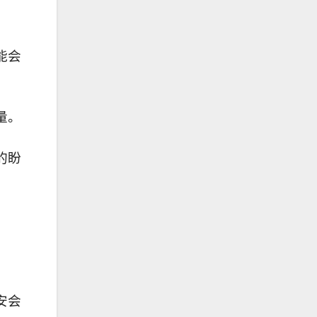
能会
量。
的盼
安会