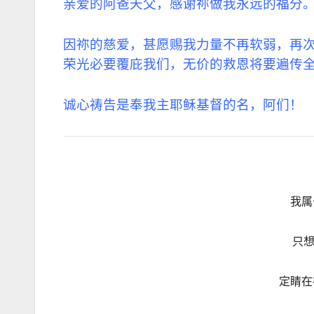
亲爱的阿爸天父，感谢祢做我永远的福分
因祢的慈爱，甚愿赐我力量不再软弱，再
荣光必要覆庇我们，无价的救恩将要遍传
诚心祷告是奉我主耶稣基督的名，阿们！
我属
只
定睛在