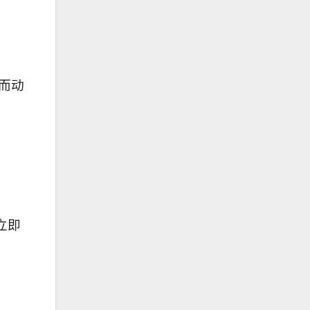
而动
立即