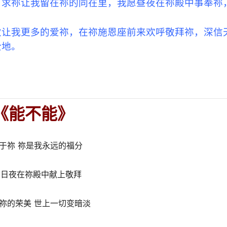
。求祢让我留在祢的同在里，我愿昼夜在祢殿中事奉祢
次让我更多的爱祢，在祢施恩座前来欢呼敬拜祢，深信
全地。
《能不能》
于祢 祢是我永远的福分
想日夜在祢殿中献上敬拜
祢的荣美 世上一切变暗淡