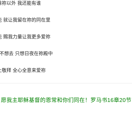
除祢以外 我还能有谁
能 就让我留在祢的同在里
能 赐我力量让我更多爱祢
不想去 只想日夜在祢殿中
上敬拜 全心全意来爱祢
愿我主耶稣基督的恩常和你们同在！罗马书16章20节