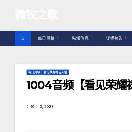
跳
微牧之歌
至
内
容
每日灵粮
先知信息
守望祷告
每日灵粮
看见荣耀祷告火墙
1004音频【看见荣
10 月 3, 2023