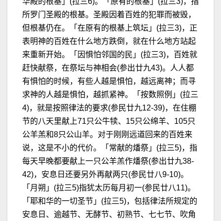
华殿的根基」(拉三6)。「原有的根基」(拉三3)，指
所罗门圣殿的根基。圣殿因着百姓的犯罪而被毁，
但根基仍在。「在原有的根基上筑坛」(拉三3)，正
表明神的百姓在什么地方跌倒，就在什么地方站起
来重新开始。「因惧怕邻国的民」(拉三3)，百姓就
赶快献祭，在祭坛与神相会(参出廿九43)。人人都
有惧怕的时候，有些人越是惧怕，越远离神；而寻
求神的人越是惧怕，越抓紧神。「按数照例」(拉三
4)，就是按照律法的要求(参民廿九12-39)，在住棚
节的八天里献上71只公牛犊、15只公绵羊、105只
公羊羔和8只公山羊。对于刚刚远道回来的百姓来
说，这是不小的代价。「常献的燔祭」(拉三5)，指
每天早晚都要献上一只公羊羔作燔祭(参出廿九38-
42)，安息日还要另外再献两只(参民廿八9-10)。
「月朔」(拉三5)指犹太历每月初一(参民廿八11)。
「耶和华的一切圣节」(拉三5)，包括律法所规定的
安息日、逾越节、无酵节、初熟节、七七节、吹角