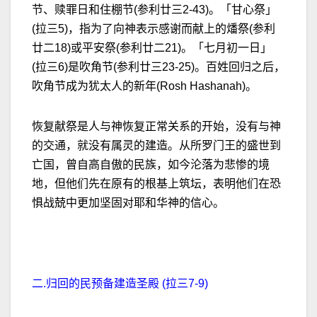
节、赎罪日和住棚节(参利廿三2-43)。「甘心祭」
(拉三5)，指为了向神表示感谢而献上的燔祭(参利
廿二18)或平安祭(参利廿二21)。「七月初一日」
(拉三6)是吹角节(参利廿三23-25)。百姓回归之后，
吹角节成为犹太人的新年(Rosh Hashanah)。
恢复献祭是人与神恢复正常关系的开始，没有与神
的交通，就没有属灵的建造。从所罗门王的盛世到
亡国，曾自高自傲的民族，如今沦落为悲惨的境
地，但他们先在原有的根基上筑坛，表明他们在恐
惧战兢中更加坚固对耶和华神的信心。
二.归回的民预备建造圣殿 (拉三7-9)