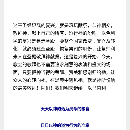
这章圣经记载的复兴，就是筑坛献祭，与神相交，
敬拜神，献上自己的所有，遵行神的吩咐。以色列
民的复兴是建造圣殿，要整个国家改变﹑复兴及转
化，就必须建造圣殿，恢复祭司的职份，让祭师利
未人在圣殿敬拜神献祭，这是复兴的开始。今天，
教会的敬拜也不需要追求刻意的表演和盛大的场
面，只要把神当得的荣耀、赞美和感谢归给祂，让
众人的心转向祂，在恩典中遇见祂，就是神所悦纳
的最美敬拜！阿们！我们明天继续，以马内利
天天以神的话为灵命的粮食
日日以神的道为行为的准章