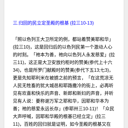
三.归回的民立定圣殿的根基 (拉三10-13)
「照以色列王大卫所定的例，都站着赞美耶和华」
(拉三10)，这是回归后的以色列民第一个激动人心
的时刻。「祂本为善，祂向以色列人永发慈爱」(拉
三11)，这正是大卫安放约柜时的赞美(参代上十六
34)，也是所罗门献殿时的赞美(参代下五13;七3)，
更是先知耶利米在被掳之前的预言，「在这荒凉无
人民无牲畜的犹大城邑和耶路撒冷的街上，必再听
见有欢喜和快乐的声音、新郎和新妇的声音，并听
见有人说：要称谢万军之耶和华，因耶和华本为
善；祂的慈爱永远长存」(参耶卅三10-11)！「众民
大声呼喊，因耶和华殿的根基已经立定」(拉三
11)，百姓的回归就是证明，如今圣殿的根基又在