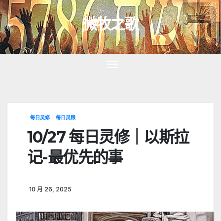
跳
微牧之歌
至
内
容
每日灵修
每日灵粮
10/27 每日灵修｜以斯拉
记-最优先的事
10 月 26, 2025