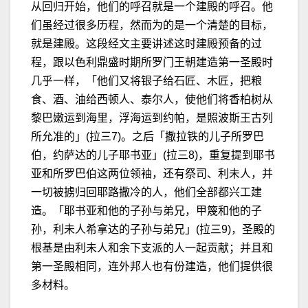
从回归开始，他们的呼召就是一个建殿的呼召。他
们虽经过很多历程，然而为的是一个清楚的目标，
就是建殿。这段经文主要讲述这时建殿预备的过
程，跟以色利鼎盛时期所罗门王朝建造第一圣殿时
几乎一样，「他们又将银子给石匠、木匠，把粮
食、酒、油给西顿人、泰尔人，使他们将香柏树从
黎巴嫩运到海里，浮海运到约帕，是照波斯王古列
所允准的」(拉三7)。之后「撒拉铁的儿子所罗巴
伯，约萨达的儿子耶书亚」(拉三8)，重复提到耶书
亚和所罗巴伯这两位领袖，还有祭司、利未人，并
一切被掳归回耶路撒冷的人，他们全部都兴工建
造。「耶书亚和他的子孙与弟兄，甲篾和他的子
孙，利未人希拿达的子孙与弟兄」(拉三9)，圣殿的
根基是由利未人和余下支派的人一起贡献；并且和
第一圣殿相同，连外邦人也有份建造，他们提供很
多材料。