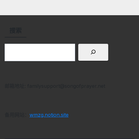
搜索
邮箱地址: familysupport@songofprayer.net
备用网站：
wmzg.notion.site