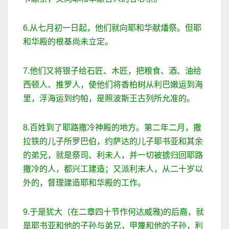
6.从七月初一日起，他们就向耶和华献燔祭。但耶
和华殿的根基尚未立定。
7.他们又将银子给石匠、木匠，把粮食、酒、油给
西顿人、推罗人，使他们将香柏树从利巴嫩运到海
里，浮海运到约帕，是照波斯王古列所允准的。
8.百姓到了耶路撒冷神殿的地方。第二年二月，撒
拉铁的儿子所罗巴伯，约萨达的儿子耶书亚和其余
的弟兄，就是祭司、利未人，并一切被掳归回耶路
撒冷的人，都兴工建造；又派利未人，从二十岁以
外的，督理建造耶和华殿的工作。
9.于是犹大（在二章四十节作何达威雅)的后裔，就
是耶书亚和他的子孙与弟兄，甲篾和他的子孙，利