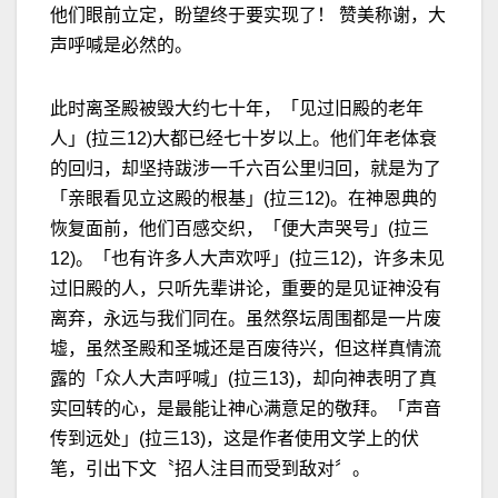
他们眼前立定，盼望终于要实现了！ 赞美称谢，大
声呼喊是必然的。
此时离圣殿被毁大约七十年，「见过旧殿的老年
人」(拉三12)大都已经七十岁以上。他们年老体衰
的回归，却坚持跋涉一千六百公里归回，就是为了
「亲眼看见立这殿的根基」(拉三12)。在神恩典的
恢复面前，他们百感交织，「便大声哭号」(拉三
12)。「也有许多人大声欢呼」(拉三12)，许多未见
过旧殿的人，只听先辈讲论，重要的是见证神没有
离弃，永远与我们同在。虽然祭坛周围都是一片废
墟，虽然圣殿和圣城还是百废待兴，但这样真情流
露的「众人大声呼喊」(拉三13)，却向神表明了真
实回转的心，是最能让神心满意足的敬拜。「声音
传到远处」(拉三13)，这是作者使用文学上的伏
笔，引出下文〝招人注目而受到敌对〞。