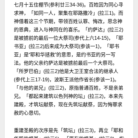
七月十五住棚节(参利廿三34-36)。百姓因为同心寻
求神，「如同一人，聚集在耶路撒冷」(拉三1)。而
神借着这三个节期，带领百姓认罪、悔改，思念神
的恩典，进入与神同在的喜乐。「约萨达」(拉三2)
是被掳前的最后一位大祭司(参代上六14-15)，「耶
书亚」(拉三2)后来成为大祭司(参该一1)，「耶书
亚」是“耶和华拯救”的意思，是约书亚的另一写
法。他的父亲约萨达是被掳前最后一个大祭司。
「所罗巴伯」(拉三2)他是大卫王室合法的继承人
(参代上三17-19)，波斯王派他作省长(参该一1)。
「与他的弟兄」(拉三2)，原指普通百姓，不是亲弟
兄。「都起来建筑以色列神的坛」(拉三2)，本来先
建殿，才筑坛献祭，现在先筑坛献祭，因为悔罪求
赦的心恳切。
重建圣殿的次序是先「筑坛」(拉三3)，再立「耶和