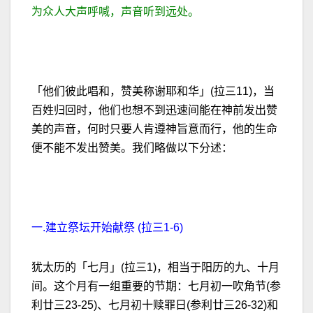
为众人大声呼喊，声音听到远处。
「他们彼此唱和，赞美称谢耶和华」(拉三11)，当
百姓归回时，他们也想不到迅速间能在神前发出赞
美的声音，何时只要人肯遵神旨意而行，他的生命
便不能不发出赞美。我们略做以下分述：
一.建立祭坛开始献祭 (拉三1-6)
犹太历的「七月」(拉三1)，相当于阳历的九、十月
间。这个月有一组重要的节期：七月初一吹角节(参
利廿三23-25)、七月初十赎罪日(参利廿三26-32)和