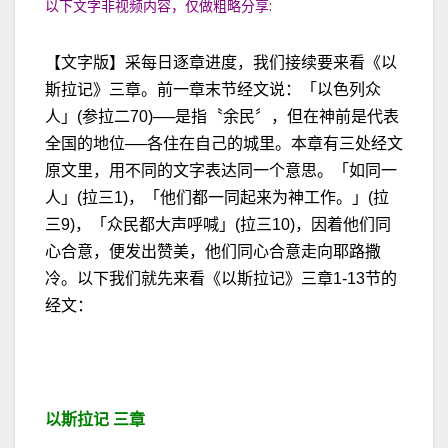
以下文字非视频内容，仅做粗略分享:
【文字版】采每日逐章进度，我们接续要来看《以
斯拉记》三章。前一章末节经文说：「以色列众
人」(参拉二70)──是指〝余民〞，但在神前是代表
全国的地位──各住在自己的城里。本章有三处经文
原文里，用不同的文字表达同一个意思。「如同一
人」(拉三1)，「他们都一同起来为神工作。」(拉
三9)，「众民都大声呼喊」(拉三10)，因着他们同
心合意，便发出赞美，他们同心合意走向耶路撒
冷。以下我们就先来看《以斯拉记》三章1-13节的
经文：
以斯拉记 三章