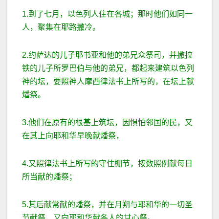
1.到了七月，以色列人住在各城；那时他们如同一
人，聚集在耶路撒冷。
2.约萨达的儿子耶书亚和他的弟兄众祭司，并撒拉
铁的儿子所罗巴伯与他的弟兄，都起来建筑以色列
神的坛，要照神人摩西律法书上所写的，在坛上献
燔祭。
3.他们在原有的根基上筑坛，因惧怕邻国的民，又
在其上向耶和华早晚献燔祭，
4.又照律法书上所写的守住棚节，按数照例献每日
所当献的燔祭；
5.其后献常献的燔祭，并在月朔与耶和华的一切圣
节献祭，又向耶和华献各人的甘心祭。