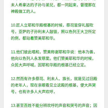
未人希拿达的子孙与弟兄，都一同起来，督理那在
神殿做工的人。
10.匠人立耶和华殿根基的时候，祭司皆穿礼服吹
号，亚萨的子孙利未人敲钹，照以色列王大卫所定
的例，都站着赞美耶和华。
11.他们彼此唱和，赞美称谢耶和华说：他本为善，
他向以色列人永发慈爱。他们赞美耶和华的时候，
众民大声呼喊，因耶和华殿的根基已经立定。
12.然而有许多祭司、利未人、族长，就是见过旧殿
的老年人，现在亲眼看见立这殿的根基，便大声哭
号，也有许多人大声欢呼，
13.甚至百姓不能分辨欢呼的声音和哭号的声音；因