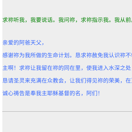
求祢听我，我要说话。我问祢，求祢指示我。我从前风
亲爱的阿爸天父，
感谢祢为我所做的生命计划。
恳求祢赦免我认识祢不
主啊！求祢让我留在祢的同在里，使我进入水深之处
恳请圣灵来充满在众教会，让我们得见祢的荣美，
在
诚心祷告是奉我主耶稣基督的名，阿们！