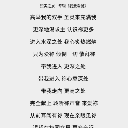
赞美之泉 专辑《我要看见》
高举我的双手 圣灵来充满我
更深地渴求主 认识祢更多
进入水深之处 我心炙热燃烧
只为爱祢 倾倒一切 敬拜祢
带我进入 更深之处
带我进入 祢心意深处
带我走向 更高之处
完全献上 聆听祢声音 来爱祢
从前耳闻有祢 现在亲眼见祢
渴望在祢同在里 更多亲近