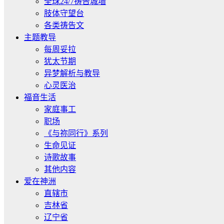
全球24/7祷告城墙
肢体守望台
各类祷告文
主题教导
每周妥拉
犹太节期
异梦解析与教导
心灵医治
福音生活
家庭事工
职场
《与祢同行》系列
生命见证
诗歌故事
其他内容
爱在神洲
直辖市
吉林省
辽宁省