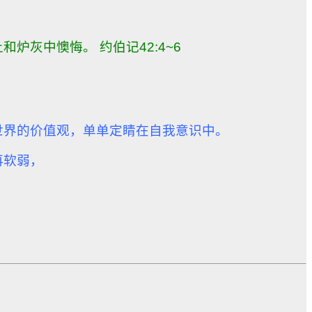
灰中懊悔。 约伯记42:4~6
世界的价值观，单单定睛在自我意识中。
再软弱，