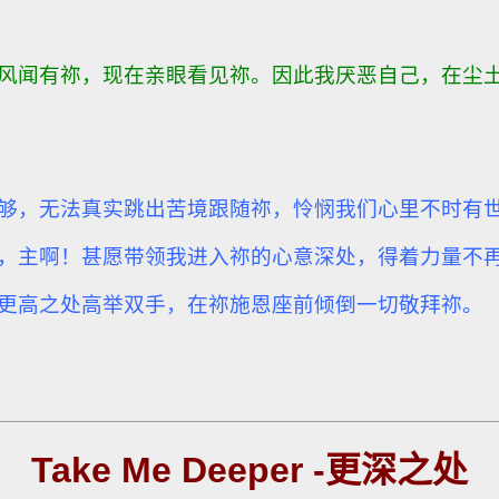
闻有祢，现在亲眼看见祢。因此我厌恶自己，在尘土和炉
够，无法真实跳出苦境跟随祢，
怜悯我们心里不时有
，
主啊！甚愿带领我进入祢的心意深处，得着力量不
更高之处高举双手，在祢施恩座前倾倒一切敬拜祢。
Take Me Deeper -更深之处