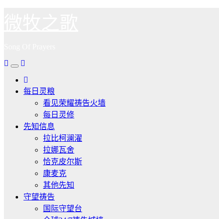
跳
微牧之歌
至
内
Song Of Prayers
容
每日灵粮
看见荣耀祷告火墙
每日灵修
先知信息
拉比柯澜濯
拉娜瓦舍
恰克皮尔斯
康麦克
其他先知
守望祷告
国际守望台