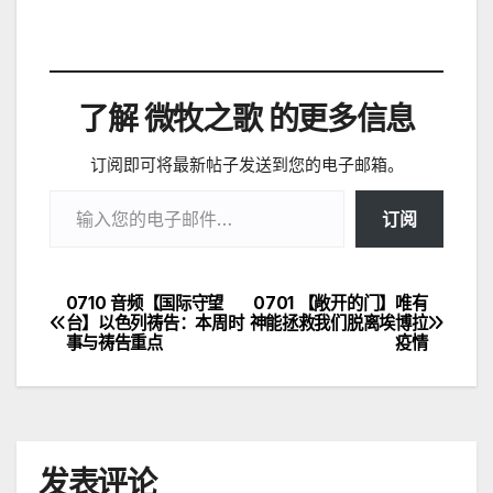
了解 微牧之歌 的更多信息
订阅即可将最新帖子发送到您的电子邮箱。
输入您的电子邮件…
订阅
0710 音频【国际守望
0701 【敞开的门】唯有
文
台】以色列祷告：本周时
神能拯救我们脱离埃博拉
事与祷告重点
疫情
章
导
航
发表评论