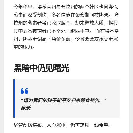
今年稍早，埃基蒂州与夸拉州的两个社区也因类似
袭击而深受创伤，多名信徒在聚会期间被绑架。 夸
拉州的袭击者虽已收取赎金，却未释放人质，据报
其中五名被掳者已不幸死于绑匪手中。 而在埃基蒂
州，绑匪更调高了赎金金额，令教会会友承受更沉
重的压力。
黑暗中仍见曙光
“请为我们的孩子能平安归来禁食祷告。”
家长
尽管创伤遍布、人心沉重，仍可窥见一线希望。