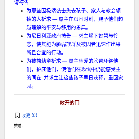
请祷告
为那些因极端袭击失去孩子、家人与教会领
袖的人祈求 — 愿主在艰困时刻，赐予他们超
越理解的平安与够用的恩典。
为尼日利亚政府祷告 — 求主赐下智慧与怜
怸，使其能为脆弱族群及被囚者迅速作出果
断且合宜的行动。
为被掳幼童祈求 — 愿主慈爱的膀臂环绕他
们，护庇他们，使他们在恐惧中仍能感受主
的同在; 并求主让这些孩子早日获释，重回家
园。
敞开的门
收藏 (
0
)
赞过：