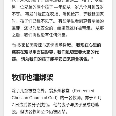
八个月大的孩子，还带走我兄弟的三个孩子，以及
另一位兄弟的两个孩子 —年纪从一岁八个月到五岁
不等。 事发时我正在农场，听见枪声，等我赶回家
时，孩子们已经不见了。 有些学生看到穿着军装的
匪徒，还以为是安全的，结果就这样被带走。 从那
之后，我们再也没有任何消息。
“许多家长因震惊与悲恸当场昏厥。
我现在心里的
痛实在难以用言语形容，我们迫切需要大家的代
祷。 请为我们的孩子能平安归来禁食祷告。
”
牧师也遭绑架
除了儿童被掳之外，翁多州教堂（Redeemed
Christian Church of God）的一名牧师，亦于 6 月
7 日遭武装分子挟持。 他的妻子与孩子虽成功逃
脱，但该名牧师至今仍被囚禁。