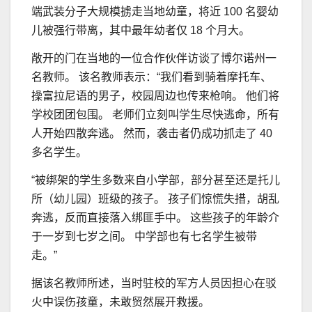
端武装分子大规模掳走当地幼童，将近 100 名婴幼
儿被强行带离，其中最年幼者仅 18 个月大。
敞开的门在当地的一位合作伙伴访谈了博尔诺州一
名教师。 该名教师表示：“我们看到骑着摩托车、
操富拉尼语的男子，校园周边也传来枪响。 他们将
学校团团包围。 老师们立刻叫学生尽快逃命，所有
人开始四散奔逃。 然而，袭击者仍成功抓走了 40
多名学生。
“被绑架的学生多数来自小学部，部分甚至还是托儿
所（幼儿园）班级的孩子。 孩子们惊慌失措，胡乱
奔逃，反而直接落入绑匪手中。 这些孩子的年龄介
于一岁到七岁之间。 中学部也有七名学生被带
走。”
据该名教师所述，当时驻校的军方人员因担心在驳
火中误伤孩童，未敢贸然展开救援。