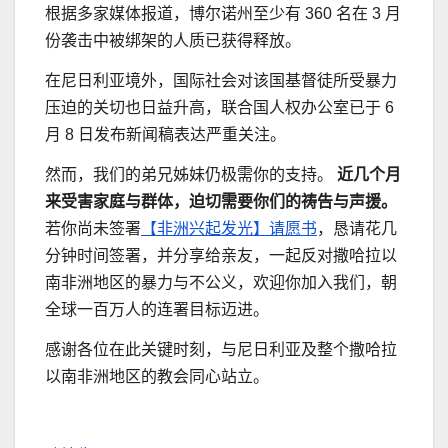
根据多家媒体报道，博尔诺州至少有 360 名在 3 月
份袭击中被绑架的人质已获得释放。
在尼日利亚境外，国际社会对该国基督徒所受暴力
压迫的关切也日益升高，联合国人权办公室已于 6
月 8 日发布新闻稿表达严重关注。
然而，我们的弟兄姊妹仍极需你的支持。
近几个月
来受害家庭与群体，迫切需要你们的祷告与声援。
若你尚未签署
【非洲兴起发光】请愿书
，恳请花几
分钟时间签署，并分享给亲友，一起反对撒哈拉以
南非洲地区的暴力与不公义，欢迎你加入我们，朝
全球一百万人的连署目标迈进。
感谢各位在此关键时刻，与尼日利亚及整个撒哈拉
以南非洲地区的教会同心站立。