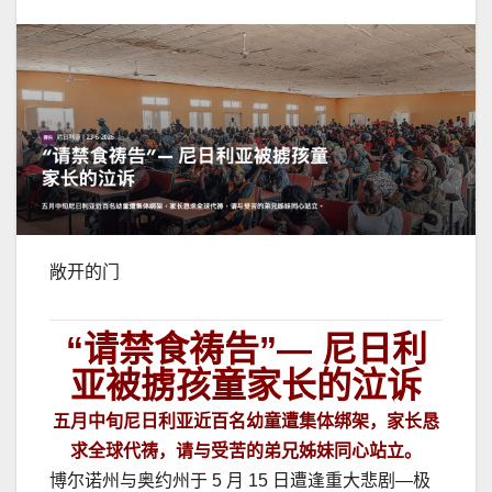
敞开的门
“请禁食祷告”— 尼日利
亚被掳孩童家长的泣诉
五月中旬尼日利亚近百名幼童遭集体绑架，家长恳
求全球代祷，请与受苦的弟兄姊妹同心站立。
博尔诺州与奥约州于 5 月 15 日遭逢重大悲剧—极