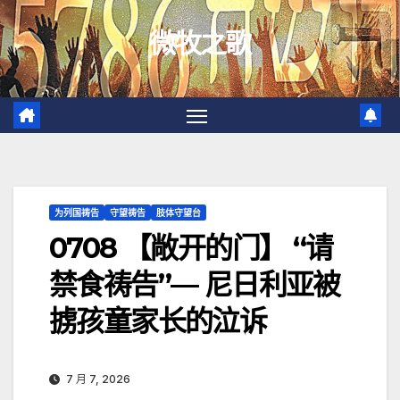
跳
微牧之歌
至
内
容
为列国祷告
守望祷告
肢体守望台
0708 【敞开的门】 “请
禁食祷告”— 尼日利亚被
掳孩童家长的泣诉
7 月 7, 2026