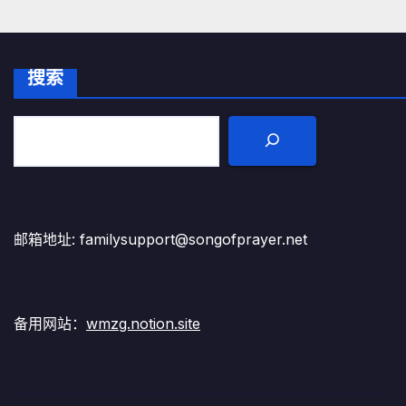
搜索
邮箱地址: familysupport@songofprayer.net
备用网站：
wmzg.notion.site