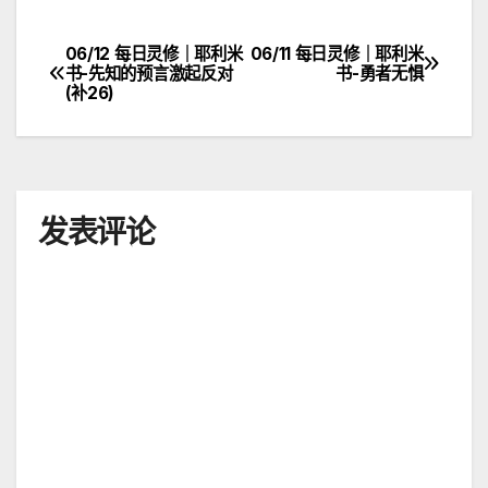
06/12 每日灵修｜耶利米
06/11 每日灵修｜耶利米
文
书-先知的预言激起反对
书-勇者无惧
(补26)
章
导
航
发表评论