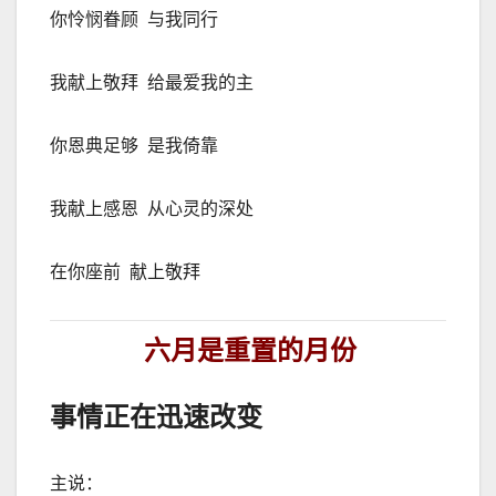
你怜悯眷顾
与我同行
我献上敬拜
给最爱我的主
你恩典足够
是我倚靠
我献上感恩
从心灵的深处
在你座前
献上敬拜
六月是重置的月份
事情正在迅速改变
主说：