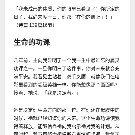
「我未成形的体质，你的眼早已看见了；你所定的
日子，我尚未度一日，你都写在你的册上了！」
（诗篇
139
篇
16
节）
生命的功课
几年前，主向我显明了一个我一生中最难忘的属灵
功课之一。一旦你明白了这件事，你对未来就会充
满平安。
我看见主站着，双手叉腰，就像我们在电
影里看到的超级英雄一样。
你能想像那个画面吗？
接着，祂说：「我是决定者。」
祂是决定你生命方向的那一位。在你还在母腹中的
时候，祂就已经知道你的未来。这个生命功课使我
得着释放，能够信靠祂向我启示祂对我的计划。
从
那时起，我不再努力想把所有事情都想通。我每天