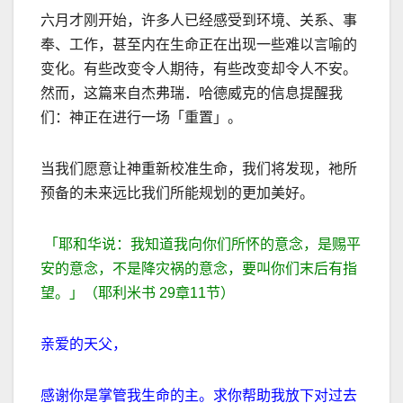
六月才刚开始，许多人已经感受到环境、关系、事
奉、工作，甚至内在生命正在出现一些难以言喻的
变化。有些改变令人期待，有些改变却令人不安。
然而，这篇来自杰弗瑞．哈德威克的信息提醒我
们：神正在进行一场「重置」。
当我们愿意让神重新校准生命，我们将发现，祂所
预备的未来远比我们所能规划的更加美好。
「耶和华说：我知道我向你们所怀的意念，是赐平
安的意念，不是降灾祸的意念，要叫你们末后有指
望。」（耶利米书
29
章
11
节
）
亲爱的天父，
感谢你是掌管我生命的主。求你帮助我放下对过去