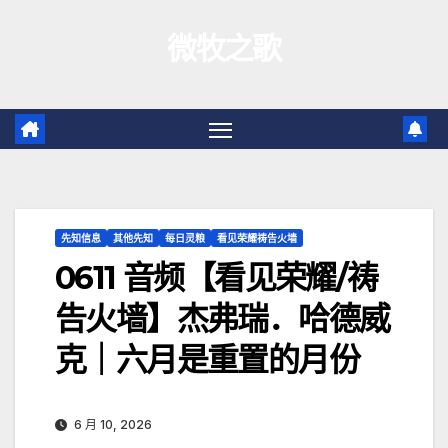
跳
微牧之歌
至
内
容
先知信息
其他先知
每日灵粮
看见荣耀祷告火墙
0611 音频【看见荣耀/祷
告火墙】杰弗瑞．哈德威
克｜六月是重置的月份
6 月 10, 2026