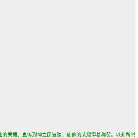
业的凭据、直等到神之民被赎、使他的荣耀得着称赞。以弗所书