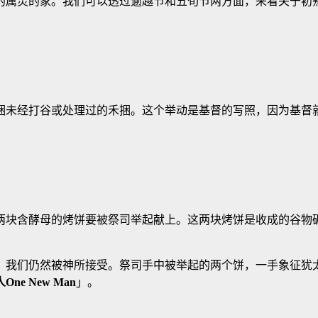
的属灵的家。我们可以透过逾越节和五旬节两方面，来看关于初
捆未经打谷或处理过的禾捆。这个举动是基督的写照，因为基督
两块含酵母的烤饼要被祭司举起献上。这两块烤饼是收成的谷物
，我们仍然被神所接受。祭司手中被举起的两个饼，一手象征犹
人
One New Man
」。