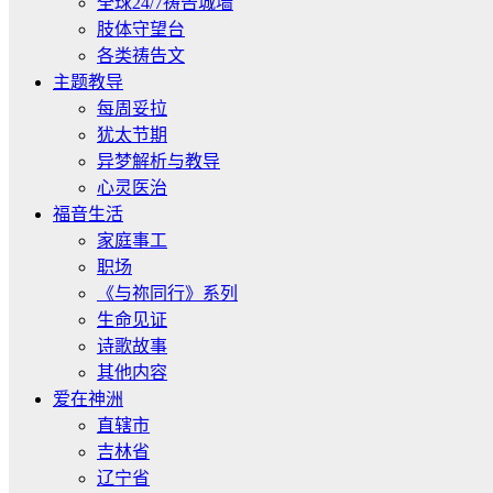
全球24/7祷告城墙
肢体守望台
各类祷告文
主题教导
每周妥拉
犹太节期
异梦解析与教导
心灵医治
福音生活
家庭事工
职场
《与祢同行》系列
生命见证
诗歌故事
其他内容
爱在神洲
直辖市
吉林省
辽宁省