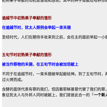
初熟果子奉献的动机是慷慨和感恩。其中的种子是献给喂养你
逾越节中初熟果子奉献的雏形
在逾越节时，犹太人照例会举起一束禾捆
圣经时代，人们在期待丰收来到之前，会在主的面前举起一小
五旬节时初熟果子奉献的雏形
被当作祭物的禾捆，在五旬节时会被加倍献上
不同于在逾越节时，一束禾捆被举起献给神。到了五旬节时，
过火烤而成。
含酵的面饼代表有罪的我们，但因着耶稣基督代替了我们的罪
象征犹太人与外邦人同时被献上，我们是彼此合一的「
一个新