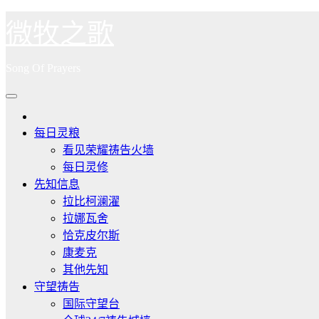
跳
微牧之歌
至
内
Song Of Prayers
容
每日灵粮
看见荣耀祷告火墙
每日灵修
先知信息
拉比柯澜濯
拉娜瓦舍
恰克皮尔斯
康麦克
其他先知
守望祷告
国际守望台