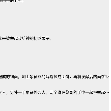
熟果子的雏型。
就是被举起献给神的初熟果子。
碾成的细面，加上象征罪的酵母揉成面饼，再将发酵后的面饼经
太人，另外一手象征外邦人。两个饼在祭司的手中一起被举起～