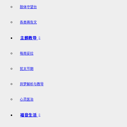
肢体守望台
各类祷告文
主题教导
每周妥拉
犹太节期
异梦解析与教导
心灵医治
福音生活