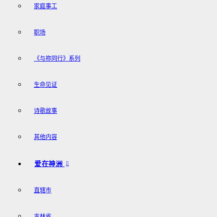
家庭事工
职场
《与祢同行》系列
生命见证
诗歌故事
其他内容
爱在神洲
直辖市
吉林省