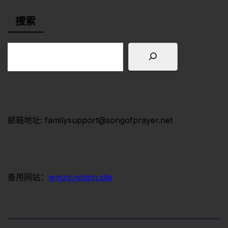
搜索
邮箱地址: familysupport@songofprayer.net
备用网站：
wmzg.notion.site