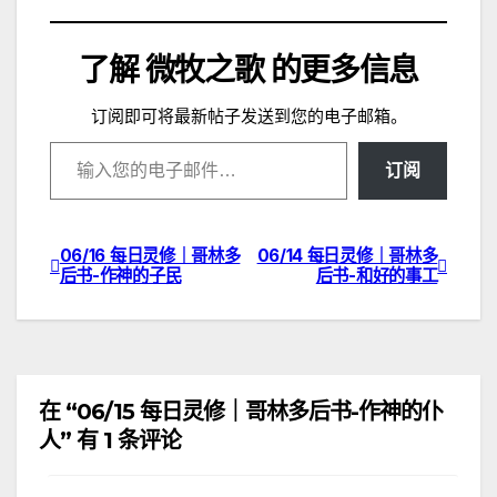
载…
了解 微牧之歌 的更多信息
订阅即可将最新帖子发送到您的电子邮箱。
输入您的电子邮件…
订阅
06/16 每日灵修｜哥林多
06/14 每日灵修｜哥林多
文
后书-作神的子民
后书-和好的事工
章
导
航
在 “06/15 每日灵修｜哥林多后书-作神的仆
人” 有 1 条评论