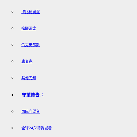
拉比柯澜濯
拉娜瓦舍
恰克皮尔斯
康麦克
其他先知
守望祷告
国际守望台
全球24/7祷告城墙