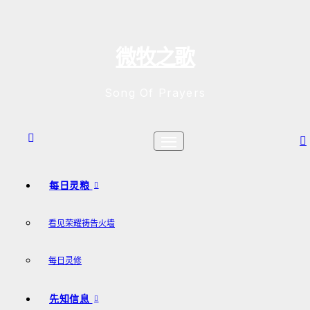
跳
至
内
微牧之歌
容
Song Of Prayers
每日灵粮
看见荣耀祷告火墙
每日灵修
先知信息