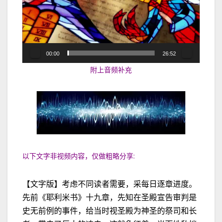
放
器
00:00
26:52
附上音频补充
以下文字非视频内容，仅做粗略分享:
【文字版】考虑不同读者需要，采每日逐章进度。
先前《耶利米书》十九章，先知在圣殿宣告审判是
史无前例的事件，给当时视圣殿为神圣的祭司和长