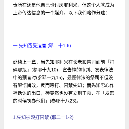
责所在还是他自己也讨厌耶利米，但这个人就成为
上帝传达信息的一个媒介。以下我们略作分述：
一.先知遭受迫害 (耶二十1-6)
延续上一章，当先知耶利米在长老和祭司面前「打
碎那瓶」(参耶十九10)，宣告神的审判、发表律法
中的预言时(参耶十九15)，最懂律法的祭司不但没
有醒悟悔改，反而殴打、囚禁先知；而先知忠心作
神话语的出口，神竟然也没有立刻干预，在「发怒
的时候罚办他们」(参耶十八23)。
1.先知被
殴打囚禁
(耶二十1-2)