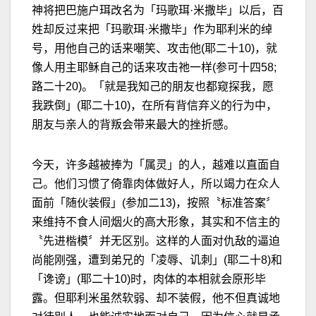
神将把巴施户珥改名为「玛歌珥·米撒毕」以后，百
姓却反过来把「玛歌珥·米撒毕」作为耶利米的绰
号，用他自己的话来嘲笑、攻击他(耶二十10)，就
像人用主耶稣自己的话来攻击祂一样(参可十四58;
路二十20)。「就是我知己的朋友也都窥探我，愿
我跌倒」(耶二十10)，在所有背信弃义的行为中，
朋友与亲人的背叛会带来最大的挫折感。
今天，许多越被捧为「属灵」的人，越难以直面自
己。他们习惯了倚靠肉体做好人，所以竭力在众人
面前「随伙装假」(参加二13)，按照〝标准答案〞
来维持不食人间烟火的高大形象，其实和不信主的
〝先进楷模〞并无区别。这样的人面对仇敌的逼迫
尚能刚强，遭到弟兄的「凌辱、讥刺」(耶二十8)和
「谗谤」(耶二十10)时，肉体的本相就会原形毕
露。但耶利米虽然软弱、却不装假，他不但真诚地