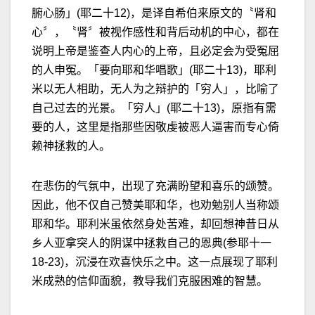
腑心肠」(耶二十12)，是译自希伯来原文的〝肾和
心〞，〝肾〞被视作感性和背后动机的中心，都在
说明上帝是鉴查人内心的上帝，且必定会为受冤屈
的人申冤。「要向耶和华唱歌」(耶二十13)，耶利
米以无人相助，无人为之辩护的「穷人」，比喻了
自己过去的光景。「穷人」(耶二十13)，原指有需
要的人，这里是指那些因敬虔被恶人逼害而专心倚
赖神拯救的人。
在悲伤的气氛中，出现了充满盼望和喜乐的颂赞。
因此，他不仅自己赞美耶和华，也劝勉别人当称颂
耶和华。耶利米虽依然身处苦难，却回想神昔日从
乡人亚拿突人的阴谋中拯救自己的恩典(参耶十一
18-23)，沉浸在欢喜快乐之中。这一点展现了耶利
米成熟的信仰面貌，教导我们克服困难的智慧。