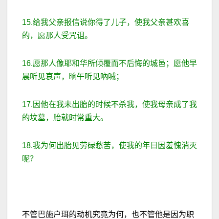
15.给我父亲报信说你得了儿子，使我父亲甚欢喜
的，愿那人受咒诅。
16.愿那人像耶和华所倾覆而不后悔的城邑；愿他早
晨听见哀声，晌午听见吶喊；
17.因他在我未出胎的时候不杀我，使我母亲成了我
的坟墓，胎就时常重大。
18.我为何出胎见劳碌愁苦，使我的年日因羞愧消灭
呢？
不管巴施户珥的动机究竟为何，也不管他是因为职