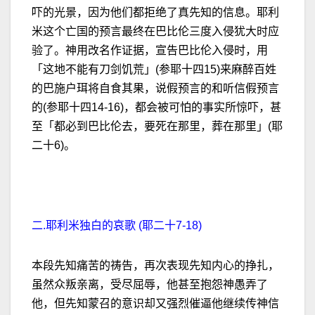
吓的光景，因为他们都拒绝了真先知的信息。耶利
米这个亡国的预言最终在巴比伦三度入侵犹大时应
验了。神用改名作证据，宣告巴比伦入侵时，用
「这地不能有刀剑饥荒」(参耶十四15)来麻醉百姓
的巴施户珥将自食其果，说假预言的和听信假预言
的(参耶十四14-16)，都会被可怕的事实所惊吓，甚
至「都必到巴比伦去，要死在那里，葬在那里」(耶
二十6)。
二.耶利米独白的哀歌 (耶二十7-18)
本段先知痛苦的祷告，再次表现先知内心的挣扎，
虽然众叛亲离，受尽屈辱，他甚至抱怨神愚弄了
他，但先知蒙召的意识却又强烈催逼他继续传神信