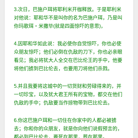
3.次日，巴施户珥将耶利米开枷释放。于是耶利米
对他说：耶和华不是叫你的名为巴施户珥，乃是叫
你玛歌珥‧米撒毕(就是四面惊吓的意思)，
4.因耶和华如此说：我必使你自觉惊吓，你也必使
众朋友惊吓；他们必倒在仇敌的刀下，你也必亲眼
看见；我必将犹大人全交在巴比伦王的手中，他要
将他们掳到巴比伦去，也要用刀将他们杀戮。
5.并且我要将这城中的一切货财和劳碌得来的，并
一切珍宝，以及犹大君王所有的宝物，都交在他们
仇敌的手中；仇敌要当作掠物带到巴比伦去。
6.你这巴施户珥和一切住在你家中的人都必被掳
去；你和你的众朋友，就是你向他们说假预言的，
都必到巴比伦去，要死在那里，葬在那里。