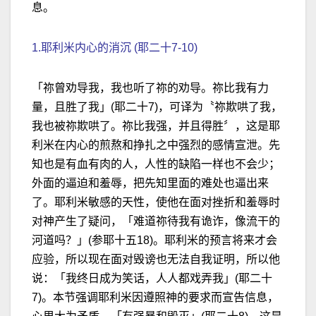
息。
1.耶利米内心的消沉 (耶二十7-10)
「祢曾劝导我，我也听了祢的劝导。祢比我有力
量，且胜了我」(耶二十7)，可译为〝祢欺哄了我，
我也被祢欺哄了。祢比我强，并且得胜〞，这是耶
利米在内心的煎熬和挣扎之中强烈的感情宣泄。先
知也是有血有肉的人，人性的缺陷一样也不会少；
外面的逼迫和羞辱，把先知里面的难处也逼出来
了。耶利米敏感的天性，使他在面对挫折和羞辱时
对神产生了疑问，「难道祢待我有诡诈，像流干的
河道吗？」(参耶十五18)。耶利米的预言将来才会
应验，所以现在面对毁谤也无法自我证明，所以他
说：「我终日成为笑话，人人都戏弄我」(耶二十
7)。本节强调耶利米因遵照神的要求而宣告信息，