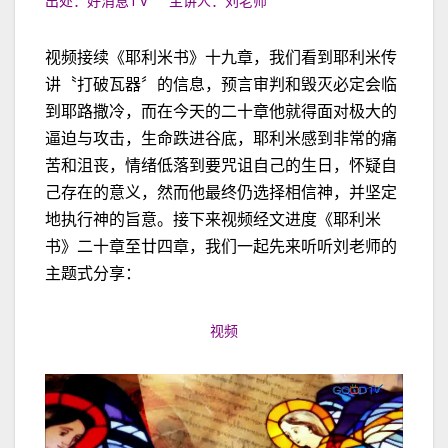
出处：好消息TV 主讲人：刘老师
视频接续《耶利米书》十九章，我们看到耶利米传
讲〝打破瓦器〞的信息，预言审判和毁灭必定会临
到耶路撒冷，而在今天的二十章他就得面对极大的
逼迫与攻击，生命跌进谷底，耶利米感到非常的痛
苦和沮丧，情绪低落到要咒诅自己的生日，怀疑自
己存在的意义，然而他最终仍选择相信神，并坚定
地执行神的旨意。接下来视频经文进度《耶利米
书》二十章至廿四章，我们一起先来听听刘老师的
主题式分享：
视频
视
频
播