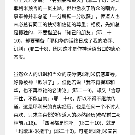
心里大为矛盾。「有强暴和毁灭」(耶二十8)，这是
耶利米预言的一贯主题，但也激发了听众的嘲弄。
事奉神并非总能「一分耕耘一分收获」，传道人也
未必总有同工的扶持和信徒的尊重；相反，先知总
是孤独的，不要指望有「知己的朋友」(耶二十
10)，却要预备「耶和华的话终日成了我的凌辱、
讥刺」(耶二十8)，因为这才是作神话语出口的忠心
态度。
虽然众人的讥讽和当众的凌辱使耶利米倍感羞辱，
好像被神「欺哄了」，但他若说「我不再提耶和
华，也不再奉祂的名讲论」(耶二十9)，却又「含忍
不住，不能自禁」(耶二十9)，所以不得不继续传
道。这是耶利米的真实经历，也是任何一个不讨人
喜欢、只求主喜悦的传道人的必然经历(参帖前二4;
林前九16)。「四围都是惊吓」(耶二十10)，就是
「玛歌珥·米撒毕」(耶二十3)。可能是耶利米宣告