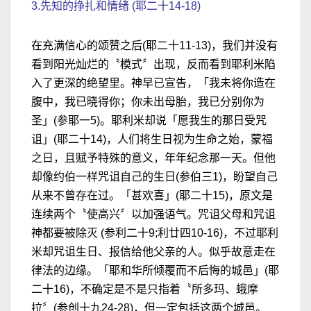
3.先知的挣扎和情绪 (耶二十14-18)
在充满信心的颂赞之后(耶二十11-13)，我们并没有
看到阳光灿烂的〝模式〞出现，反而看到耶利米陷
入了更深的绝望里。神早已宣告，「我未将你造在
腹中，我已晓得你；你未出母胎，我已分别你为
圣」(参耶一5)。耶利米却说「愿我生的那日受咒
诅」(耶二十14)，人们将生日视为生命之始，蒙福
之日，且赋予特殊的意义，年年纪念那一天。但他
却像约伯一样咒诅自己的生日(参伯三1)，盼望自己
从来不曾存在过。「甚欢喜」(耶二十15)，原文是
连续两个〝使高兴〞以加强语气。咒诅父母和咒诅
神都要被除灭 (参利二十9;利廿四10-16)，不过耶利
米却咒诅生日、报信给他父亲的人。似乎故意走在
律法的边缘。「耶和华所倾覆而不后悔的城邑」(耶
二十16)，不确定是不是只指着〝所多玛、蛾摩
拉〞(参创十九24-28)，但一定包括这两个城邑。