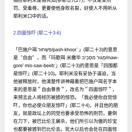
指控耶利米是假先知(参耶廿九27)，不仅是受刑
罚、受羞辱，更要使他身败名裂，好使人不用听从
耶利米口中的话。
2.四面惊吓 (耶二十3-6)
「巴施户珥 פַּשְׁחוּר/pash-khoor’ 」(耶二十3)的意思
是〝自由〞，而「玛歌珥·米撒毕 מָגוֹר מִסָּבִיב/maw-
gore’ mis-saw-beeb’」(耶二十3)的意思是「四围都
是惊吓」(耶二十10)。耶利米没有妥协于逼迫，当
他被释放时，他清楚传讲神藉着把巴施户珥名字本
来的意思是＂自由尊贵＂，改名为＂四面惊吓＂，
来预言此人将经历被掳的惊恐。「我必使你自觉惊
吓，你也必使众朋友惊吓」(耶二十4)，并且他的朋
友，就是政坛上的同党也要承受恐怖的刑罚，要倒
在刀下，被巴比伦王屠杀，他们所引以为傲的珍宝
也都要被掳到巴比伦去。犹大以后也会处在四面惊