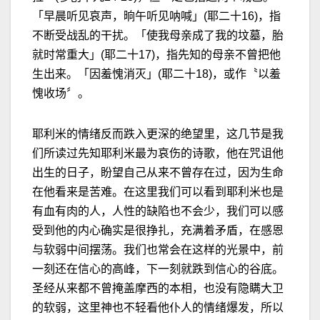
「早晨听见哀声，晌午听见呐喊」(耶二十16)，指
不断受战乱的干扰。「使我母亲成了我的坟墓，胎
就时常重大」(耶二十17)，指先知的母亲不曾把他
生出来。「因羞愧消灭」(耶二十18)，或作〝以羞
愧收场〞。
耶利米的情绪反而跌入更深的绝望里，这几节是我
们所读过先知耶利米最为哀伤的诗歌，他在咒诅他
出生的日子，盼望自己从来不曾存在过，因为生命
在他看来是苦难。在这里我们可以看到耶利米也是
有血有肉的人，人性的缺陷也不会少，我们可以感
受到他的内心确实是很挣扎，充满着矛盾，在感恩
与软弱中间摆荡。我们也常会在这样的光景中，前
一刻还在信心的高峰，下一刻就跌到信心的谷底。
圣经从来都不曾掩盖摩西的本相，也没有隐瞒大卫
的软弱，这里神也不轻看他仆人的情绪爆发，所以