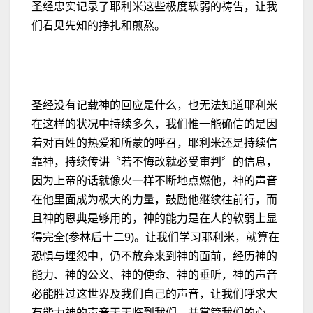
圣经忠实记录了耶利米这些极度软弱的祷告，让我
们看见先知的挣扎和煎熬。
圣经没有记载神的回应是什么，也无法知道耶利米
在这样的状况中持续多久，我们惟一能确信的是因
着对百姓的热爱和所蒙的呼召，耶利米还是持续信
靠神，持续传讲〝若不悔改就必受审判〞的信息，
因为上帝的话就像火一样不断地点燃他，神的声音
在他里面成为极大的力量，鼓励他继续往前行，而
且神的恩典是够用的，神的能力是在人的软弱上显
得完全(参林后十二9)。让我们学习耶利米，就算在
恐惧与埋怨中，仍不放弃来到神的面前，经历神的
能力、神的公义、神的使命、神的垂听，神的声音
必能胜过这世界及我们自己的声音，让我们呼求大
有能力神的声音天天临到我们，并掌管我们的心，