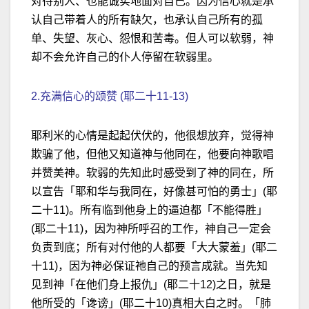
对待别人、也能诚实地面对自己。因为信心就是承
认自己带着人的所有缺欠，也承认自己所有的孤
单、失望、灰心、怨恨和苦毒。但人可以软弱，神
却不会允许自己的仆人停留在软弱里。
2.充满信心的颂赞 (耶二十11-13)
耶利米的心情是起起伏伏的，他很想放弃，觉得神
欺骗了他，但他又知道神与他同在，他要向神歌唱
并赞美神。软弱的先知此时感受到了神的同在，所
以宣告「耶和华与我同在，好像甚可怕的勇士」(耶
二十11)。所有临到他身上的逼迫都「不能得胜」
(耶二十11)，因为神所呼召的工作，神自己一定会
负责到底；所有对付他的人都要「大大蒙羞」(耶二
十11)，因为神必保证祂自己的预言成就。当先知
见到神「在他们身上报仇」(耶二十12)之日，就是
他所受的「谗谤」(耶二十10)真相大白之时。「肺