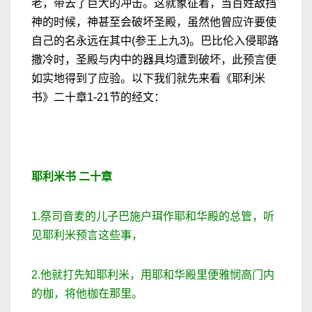
老，带去了巨大的冲击。这就象征着，当百姓敌挡
神的时候，神甚至会破坏圣殿，虽然他曾应许要使
自己的名永远在其中(参王上九3)。巴比伦入侵耶路
撒冷时，圣殿与内中的器具均遭到破坏，此预言便
如实地得到了应验。以下我们就先来看《耶利米
书》二十章1-21节的经文：
耶利米书
二十
章
1.祭司音麦的儿子巴施户珥作耶和华殿的总管，听
见耶利米预言这些事，
2.他就打先知耶利米，用耶和华殿里便雅悯高门内
的枷，将他枷在那里。