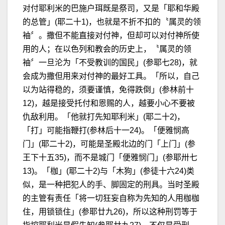
对付耶利米的巴施户珥既是祭司，又是「耶和华殿
的总管」(耶二十1)，也就是不折不扣的〝属灵的领
袖〞。撒但不能直接对付神，但却可以对付神所使
用的人；在以色列和教会的历史上，〝属灵的领
袖〞一旦沦为「不受教训的国民」(参耶七28)，就
会成为撒但用来对付神的最好工具。「所以，自己
以为站得稳的，须要谨慎，免得跌倒」(参林前十
12)，越是接受托付和恩赐的人，越要小心不要被
仇敌利用。「他就打先知耶利米」(耶二十2)，
「打」可能指鞭打(参林后十一24)。「便雅悯高
门」(耶二十2)，可能是圣殿北边的门「上门」(参
王下十五35)，而不是城门「便雅悯门」(参耶卅七
13)。「枷」(耶二十2)与「木狗」(参徒十六24)类
似，是一种把犯人的手、脚固定的刑具。当时圣殿
的主管有责任「将一切狂妄自称为先知的人用枷枷
住，用锁锁住」(参耶廿九26)，所以这种刑罚等于