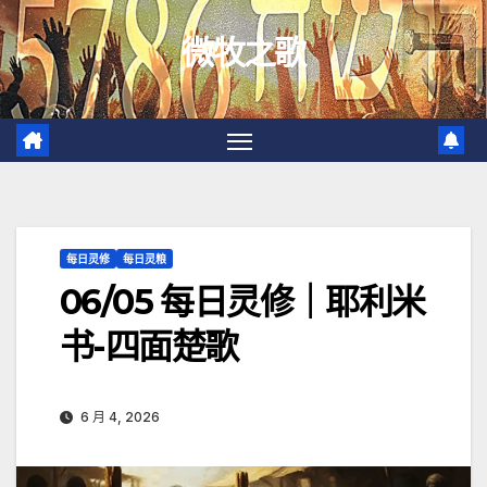
跳
微牧之歌
至
内
容
每日灵修
每日灵粮
06/05 每日灵修｜耶利米
书-四面楚歌
6 月 4, 2026