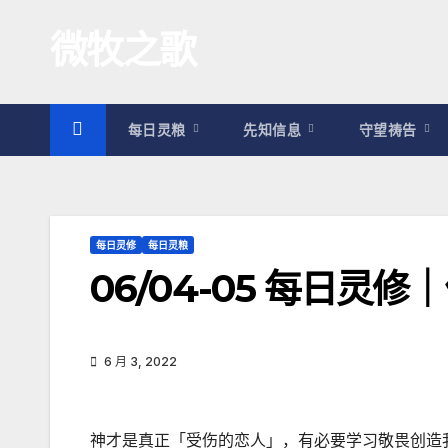
跳
微牧之歌
至
内
容
每日灵粮
先知信息
守望祷告
每日灵修
每日灵粮
06/04-05 每日灵
6 月 3, 2022
神才是真正「受伤的恋人」，有必要学习敬畏创造