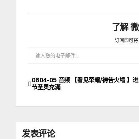
加
载…
了解 
订阅即可将
输入您的电子邮件…
0604-05 音频 【看见荣耀/祷告火墙 】
文
节圣灵充滿
章
导
航
发表评论