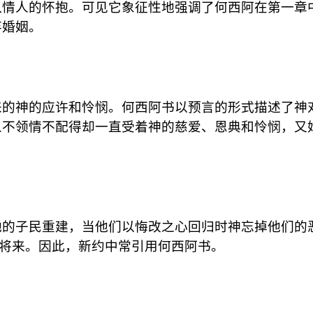
入情人的怀抱。可见它象征性地强调了何西阿在第一章
弃婚姻。
来的神的应许和怜悯。何西阿书以预言的形式描述了神
人不领情不配得却一直受着神的慈爱、恩典和怜悯，又
他的子民重建，当他们以悔改之心回归时神忘掉他们的
后将来。因此，新约中常引用何西阿书。