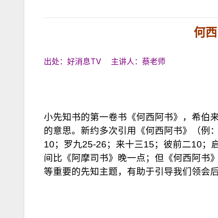
何西
出处：好消息TV 主讲人：蔡老师
小先知书的第一卷书《何西阿书》，希伯来名是「何西阿 הוֹשֵׁעַ/ Hôshēa」，
的意思。新约多次引用《何西阿书》（例：路
10；罗九25-26；来十三15；彼前二1
间比《阿摩司书》晚一点；但《何西阿书
等重要的先知主题，有助于引导我们领会