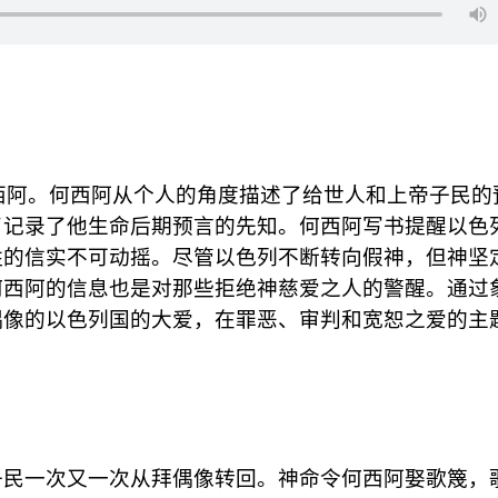
西阿。何西阿从个人的角度描述了给世人和上帝子民的
了记录了他生命后期预言的先知。何西阿写书提醒以色
姓的信实不可动摇。尽管以色列不断转向假神，但神坚
何西阿的信息也是对那些拒绝神慈爱之人的警醒。通过
偶像的以色列国的大爱，在罪恶、审判和宽恕之爱的主
子民一次又一次从拜偶像转回。神命令何西阿娶歌篾，