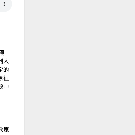
预
列人
定的
象征
题中
歌篾