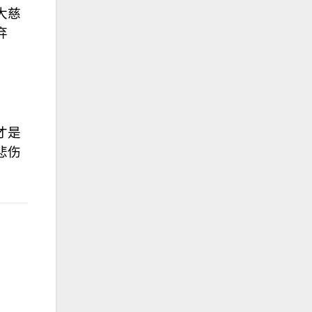
大慈
弃
才是
悲伤