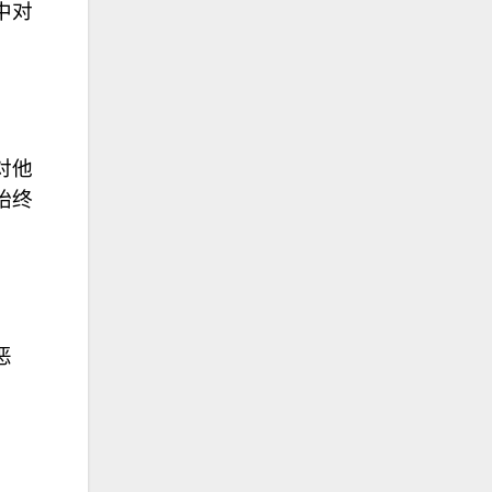
中对
对他
始终
恶