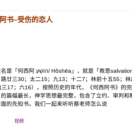
阿书
–
受伤的恋人
就是「救恩salvation」
廿三30；太二15；九13；十二7；林前十五55；林
0；启三17；六16）。按照历史的年代，《何西阿书》的
》的篇幅最长，神学思想最完整，包含了立约、审判和
后面的先知书。我们一起来听听蔡老师怎么说
视频