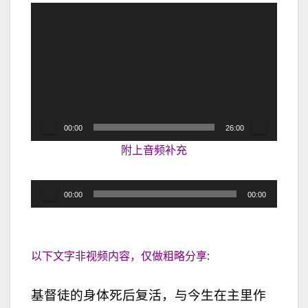
视
频
播
放
器
00:00
26:00
附上音频补充
音
00:00
00:00
频
播
放
以下文字非视频内容，仅做粗略分享:
器
基督徒的身体死后复活，与今生在主里作