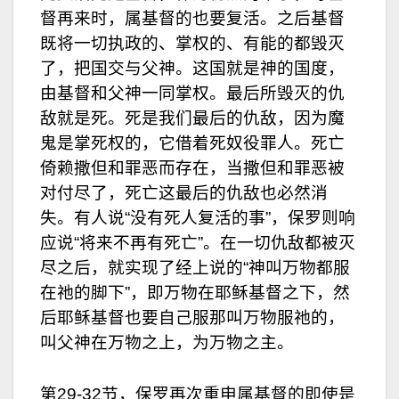
督再来时，属基督的也要复活。之后基督
既将一切执政的、掌权的、有能的都毁灭
了，把国交与父神。这国就是神的国度，
由基督和父神一同掌权。最后所毁灭的仇
敌就是死。死是我们最后的仇敌，因为魔
鬼是掌死权的，它借着死奴役罪人。死亡
倚赖撒但和罪恶而存在，当撒但和罪恶被
对付尽了，死亡这最后的仇敌也必然消
失。有人说“没有死人复活的事”，保罗则响
应说“将来不再有死亡”。在一切仇敌都被灭
尽之后，就实现了经上说的“神叫万物都服
在祂的脚下”，即万物在耶稣基督之下，然
后耶稣基督也要自己服那叫万物服祂的，
叫父神在万物之上，为万物之主。
第29-32节，保罗再次重申属基督的即使是