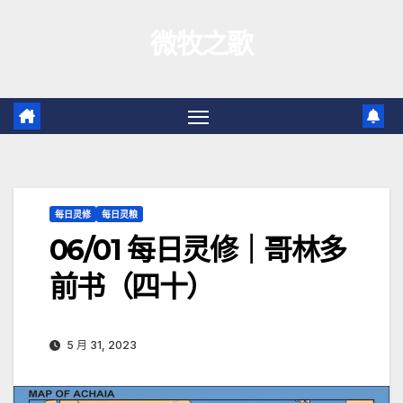
跳
微牧之歌
至
内
容
每日灵修
每日灵粮
06/01 每日灵修｜哥林多
前书（四十）
5 月 31, 2023