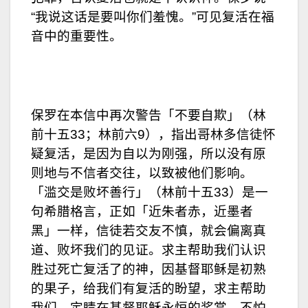
“我说这话是要叫你们羞愧。”可见复活在福
音中的重要性。
保罗在本信中再次警告「不要自欺」（林
前十五33；林前六9），指出哥林多信徒怀
疑复活，是因为自以为刚强，所以没有原
则地与不信者交往，以致被他们影响。
「滥交是败坏善行」（林前十五33）是一
句希腊格言，正如「近朱者赤，近墨者
黑」一样，信徒若交友不慎，就会偏离真
道、败坏我们的见证。求主帮助我们认识
胜过死亡复活了的神，因基督耶稣是初熟
的果子，给我们有复活的盼望，求主帮助
我们，定睛在基督耶稣永恒的奖赏，不怕