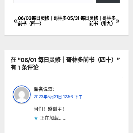
06/02每日灵修｜哥林多
05/31 每日灵修｜哥林多
文
前书（四一）
前书（卅九）
章
导
航
在 “06/01 每日灵修｜哥林多前书（四十）”
有 1 条评论
匿名
说道：
2023年5月31日 12:56 下午
阿们！感谢主！
正在加载……