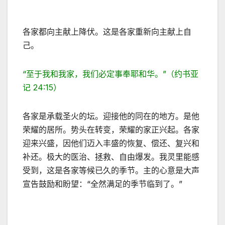
各家都向主献上降伏。这是各家重新向主献上自
己。
“至于我和我家，我们必定事奉耶和华。”（约书亚
记 24:15）
各家是承载圣火的坛。迎接他的同在的地方。是他
荣耀的居所。势头在转变，荣耀的家正兴起。各家
迎来兴盛，因他们迈入丰盛的恢复、偿还、复兴和
补还。极大的医治、拯救、自由爆发。我灵里能感
受到，这是各家等候已久的季节。主的心意是大声
宣告鼓励和盼望：“全然满足的季节临到了。”