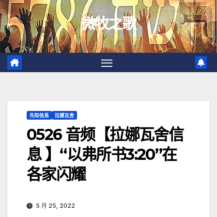
跳
微牧之歌
至
内
容
先知信息
拉娜瓦舍
0526 音频【拉娜瓦舍信
息 】“以弗所书3:20”在
各家闪耀
5 月 25, 2022