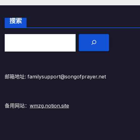
搜索
邮箱地址: familysupport@songofprayer.net
备用网站：
wmzg.notion.site