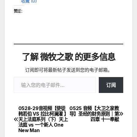
收藏 (
0
)
赞过：
了解 微牧之歌 的更多信息
订阅即可将最新帖子发送到您的电子邮箱。
输入您的电子邮件…
订阅
0528-29音视频【使徒
0525 音频【大卫之家教
文
韩若伯 VS 拉比柯澜濯 】
导】圣经的财务原则｜第
天上法庭系列（下）天上
四章 十一奉献
章
法庭 vs 一个新人 One
New Man
导