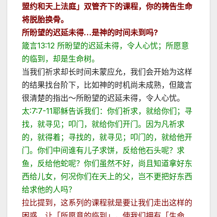
盟约和天上法庭」双管齐下的课程，你的祷告生命
将脱胎换骨。
所盼望的
迟延未得
…
是神的时间未到吗
?
箴言13:12 所盼望的迟延未得，令人心忧；所愿意
的临到，却是生命树。
当我们祈求却长时间未蒙应允，我们会开始为这样
的结果找台阶下，比如神的时机尚未成熟，但箴言
很清楚的指出～所盼望的迟延未得，令人心忧。
太:7:7-11耶稣告诉我们：你们祈求，就给你们；寻
找，就寻见；叩门，就给你们开门。因为凡祈求
的，就得着；寻找的，就寻见；叩门的，就给他开
门。你们中间谁有儿子求饼，反给他石头呢？求
鱼，反给他蛇呢？你们虽然不好，尚且知道拿好东
西给儿女，何况你们在天上的父，岂不更把好东西
给求他的人吗？
拉比提到，这系列的课程就是要让我们走出这样的
困惑，让「所愿意的临到」，使我们拥有「生命