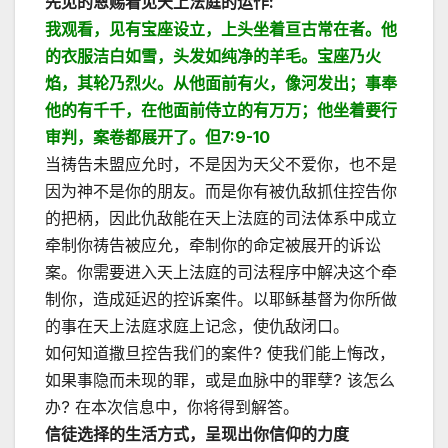
先见的恩赐看见天上法庭的运作
:
我观看，见有宝座设立，上头坐着亘古常在者。他
的衣服洁白如雪，头发如纯净的羊毛。宝座乃火
焰，其轮乃烈火。从他面前有火，像河发出；事奉
他的有千千，在他面前侍立的有万万；他坐着要行
审判，案卷都展开了。但
7:9-10
当祷告未盟应允时，不是因为天父不爱你，也不是
因为神不是你的朋友。而是你有被仇敌抓住控告你
的把柄，因此仇敌能在天上法庭的司法体系中成立
牵制你祷告被应允，牵制你的命定被展开的诉讼
案。你需要进入天上法庭的司法程序中解决这个牵
制你，造成延迟的控诉案件。以耶稣基督为你所做
的事在天上法庭求庭上记念，使仇敌闭口。
如何知道撒旦控告我们的案件? 使我们能上悔改，
如果事隐而未现的罪，或是血脉中的罪孽? 该怎么
办? 在本次信息中，你将得到解答。
信徒选择的生活方式，呈现出你信仰的力度