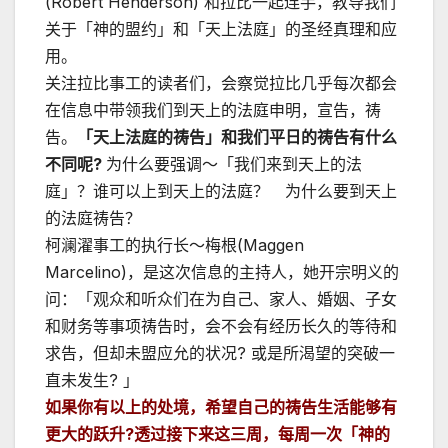
(Robert Henderson) 和拉比一起连手，教导我们
器
关于「神的盟约」和「天上法庭」的圣经真理和应
用。
关注拉比事工的读者们，会察觉拉比几乎每次都会
在信息中带领我们到天上的法庭申明，宣告，祷
告。
「天上法庭的祷告」和我们平日的祷告有什么
不同呢
?
为什么要强调～「我们来到天上的法
庭」？谁可以上到天上的法庭？ 为什么要到天上
的法庭祷告？
柯澜濯事工的执行长～梅根(Maggen
Marcelino)，是这次信息的主持人，她开宗明义的
问：「观众和听众们在为自己、家人、婚姻、子女
和财务等事项祷告时，会不会有经历长久的等待和
求告，但却未盟应允的状况? 或是所渴望的突破一
直未发生? 」
如果你有以上的处境，希望自己的祷告生活能够有
更大的跃升
?
透过接下来这三周，每周一次「神的