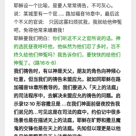
耶稣设一个比喻，是要人常常祷告，不可灰心。
说：某城里有一个官….. 路加福音18章中，最后这
个不义的官说: 只因这寡妇烦扰我，我就给他伸冤
吧，免得他常来缠磨我！
耶稣要我们明白：
你们听这不义之官所说的话。神
的选民昼夜呼吁他，他纵然为他们忍了多时，岂不
终久给他们伸冤吗？我告诉你们，要快快的给他们
伸冤了。(路18:6-8)
我们祷告时，有以神是天父，朋友的角色向神倾心
吐意，但当我们的祷告未盟应允，就如同耶稣在路
加福音
18
章所教导的，我们要进入「天上的法庭」
的司法程序中，去解决未盟应允的祷告的问题。启
示录
12:10
形容撒旦是
…
在我们神面前昼夜控告我
们弟兄的
…
可见这是在司法的庭中，约伯记中很多
场景也是在描述天上的法庭，耶稣在旷野和撒旦魔
鬼的交锋也是在天上的法庭。先知但以理更是以他