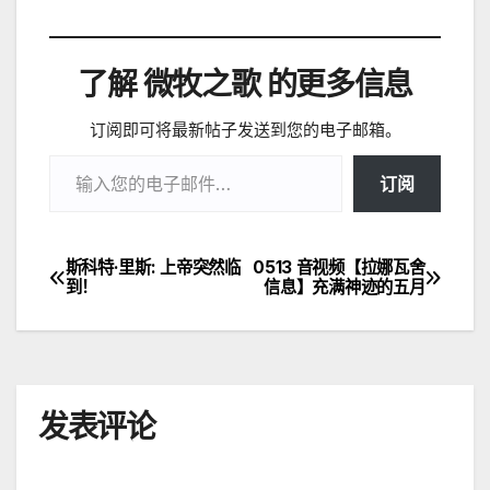
了解 微牧之歌 的更多信息
订阅即可将最新帖子发送到您的电子邮箱。
输入您的电子邮件…
订阅
斯科特·里斯: 上帝突然临
0513 音视频【拉娜瓦舍
文
到！
信息】充满神迹的五月
章
导
航
发表评论