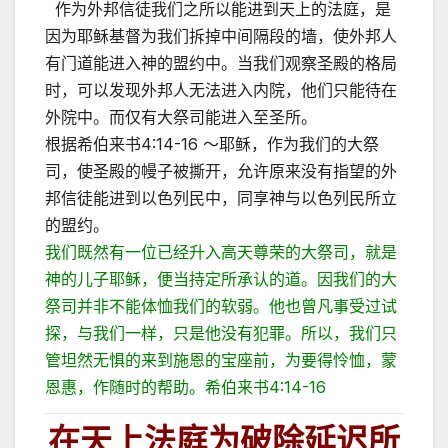
作为外邦信徒我们之所以能进到天上的法庭，是
因为耶稣基督为我们拆掉中间隔段的墙，使外邦人
有门道能进入神的盟约中。当我们观察圣殿的格局
时，可以发现外邦人无法进入内院，他们只能待在
外院中。而仅有大祭司能进入至圣所。
根据希伯来书4:14-16 ～耶稣，作为我们的大祭
司，使圣殿的幔子被撕开，允许原来没有指望的外
邦信徒能进到以色列民中，同享神与以色列民所立
的盟约。
我们既然有一位已经升入高天尊荣的大祭司，就是
神的儿子耶稣，便当持定所承认的道。因我们的大
祭司并非不能体恤我们的软弱。他也曾凡事受过试
探，与我们一样，只是他没有犯罪。所以，我们只
管坦然无惧的来到施恩的宝座前，为要得怜恤，蒙
恩惠，作随时的帮助。希伯来书4:14-16
在天上法庭为破除延
迟所