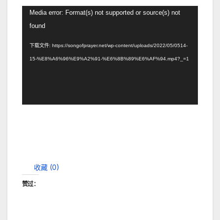
视
Media error: Format(s) not supported or source(s) not
频
found
播
下载文件: https://songofprayer.net/wp-content/uploads/2022/05/0514-
放
15-%E8%A6%96%E9%A2%91-%E6%8B%89%E6%AF%94.mp4?_=1
器
收藏 (
0
)
赞过：