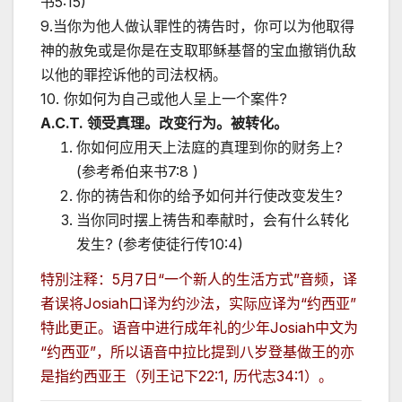
书5:15)
9.当你为他人做认罪性的祷告时，你可以为他取得
神的赦免或是你是在支取耶稣基督的宝血撤销仇敌
以他的罪控诉他的司法权柄。
10. 你如何为自己或他人呈上一个案件?
A.C.T.
领受真理。改变行为。被转化。
你如何应用天上法庭的真理到你的财务上?
(参考希伯来书7:8 )
你的祷告和你的给予如何并行使改变发生?
当你同时摆上祷告和奉献时，会有什么转化
发生? (参考使徒行传10:4)
特別注释：5月7日“一个新人的生活方式”音频，译
者误将Josiah口译为约沙法，实际应译为“约西亚”
特此更正。语音中进行成年礼的少年Josiah中文为
“约西亚”，所以语音中拉比提到八岁登基做王的亦
是指约西亚王（列王记下22:1, 历代志34:1）。