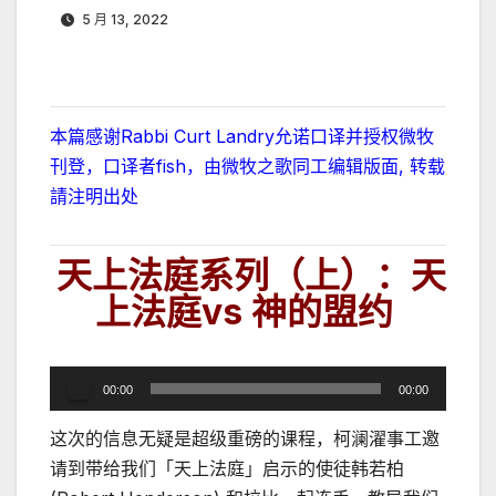
5 月 13, 2022
本篇感谢Rabbi Curt Landry允诺口译并授权微牧
刊登，口译者fish，由微牧之歌同工编辑版面, 转载
請注明出处
天上法庭系列（上）：天
上法庭vs 神的盟约
音
00:00
00:00
频
这次的信息无疑是超级重磅的课程，柯澜濯事工邀
播
请到带给我们「天上法庭」启示的使徒韩若柏
放