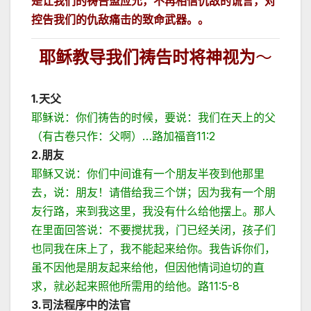
是让我们的祷告盟应允，不再相信仇
敌的谎言，对
控告我们的仇敌痛击的致命武器。。
耶稣教导我们祷告时将神视为
～
1.
天父
耶稣说：你们祷告的时候，要说：我们在天上的父
（有古卷只作：父啊）…路加福音11:2
2.
朋友
耶稣又说：你们中间谁有一个朋友半夜到他那里
去，说：朋友！请借给我三个饼；因为我有一个朋
友行路，来到我这里，我没有什么给他摆上。那人
在里面回答说：不要搅扰我，门已经关闭，孩子们
也同我在床上了，我不能起来给你。我告诉你们，
虽不因他是朋友起来给他，但因他情词迫切的直
求，就必起来照他所需用的给他。路11:5-8
3.
司法程序中的法官