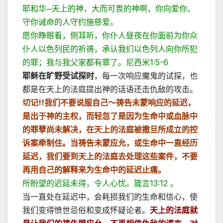
耶和华─天上的神，大而可畏的神啊，你向爱你、
守你诫命的人守约施慈爱。
愿你睁眼看，侧耳听，你仆人昼夜在你面前为你众
仆人以色列民的祈祷，承认我们以色列人向你所犯
的罪；我与我父家都有罪了。尼西米1:5-6
耶稣在旷野受试探时
，每一次响应魔鬼的试探，也
都是在天上的法庭提出神的话语还击仇敌的攻击。
切记
!!
我们不要说服自己～祷告未蒙响应的延
迟，
是出于神的主权，而轻忽了是因为生命中或血脉中
的罪孽尚未解决，在天上的法庭被撒旦所成立的控
诉案牵制住。当祷告未蒙应允，或生命中一直经历
延迟，我们要到天上的法庭去处理这些案件，不要
再用自己的解释来为生命中的延迟止痛。
所盼望的迟延未得，令人心忧。箴言13:12 。
当一直处在延迟中，会耗损我们的生命和信心，使
我们变得愤世忌俗和变成怀疑论者。
天上的法庭就