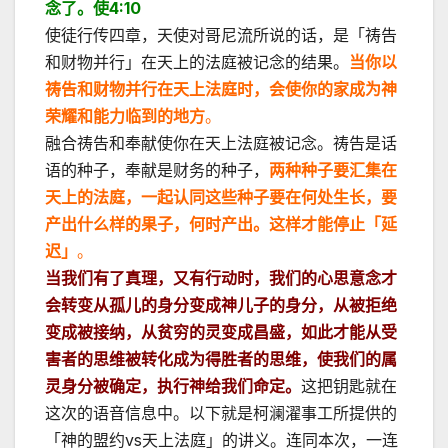
念了。使4:10
使徒行传四章，天使对哥尼流所说的话，是「祷告
和财物并行」在天上的法庭被记念的结果。
当你以
祷告和财物并行在天上法庭时，会使你的家成为神
荣耀和能力临到的地方
。
融合祷告和奉献使你在天上法庭被记念。祷告是话
语的种子，奉献是财务的种子，
两种种子要汇集在
天上的法庭，一起认同这些种子要在何处生长，要
产出什么样的果子，何时产出。这样才能停止「延
迟」
。
当我们有了真理，又有行动时，我们的心思意念才
会转变从孤儿的身分变成神儿子的身分，从被拒绝
变成被接纳，从贫穷的灵变成昌盛，如此才能从受
害者的思维被转化成为得胜者的思维，使我们的属
灵身分被确定，执行神给我们命定。
这把钥匙就在
这次的语音信息中。以下就是柯澜濯事工所提供的
「神的盟约vs天上法庭」的讲义。连同本次，一连