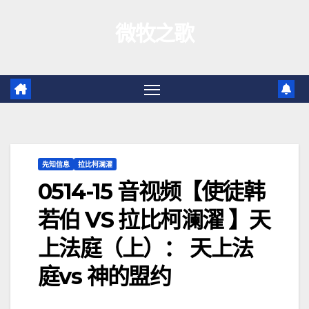
跳
微牧之歌
至
内
容
先知信息
拉比柯澜濯
0514-15 音视频【使徒韩
若伯 VS 拉比柯澜濯 】天
上法庭（上）： 天上法
庭vs 神的盟约