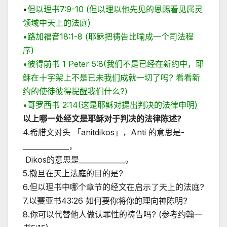
•
但以理书7:9-10 (但以理以他先见的恩赐看见属灵
领域中天上的法庭)
•路加福音18:1-8 (耶稣把祷告比喻成一个司法程
序)
•彼得前书 1 Peter 5:8(我们不是已经在新约中，耶
稣在十字架上不是已未我们成就一切了吗? 看看新
约的使徒彼得提醒我们什么?)
•哥罗西书 2:14(这是耶稣对提出判决的法律申明)
以上哪一处经文是耶稣对于判决的法律陈述
?
4.希腊文对头 「anitdikos」，Anti 的意思是­
_____________，
Dikos的意思是_____________。
5.撒旦在天上法庭的目的是?
6.但以理书中哪个章节的经文在启示了天上的法庭?
7.以赛亚书43:26 如何要你将你的理向神陈明?
8.你可以代替他人做认罪性的祷告吗? (参考约翰一