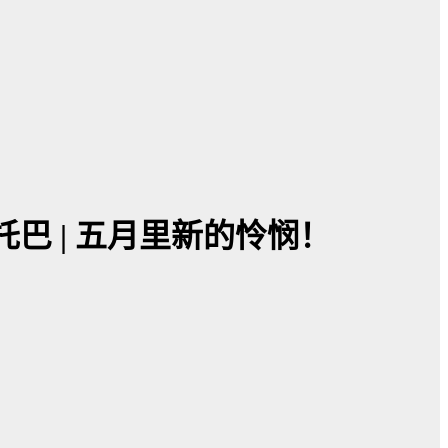
托巴 | 五月里新的怜悯！