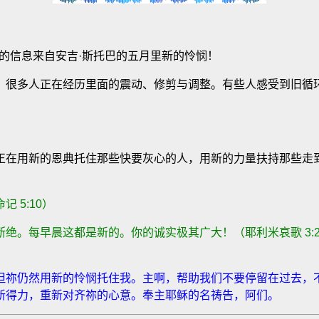
的信息来自安吉
·
斯托巴的五月里新的怜悯！
。很多人正在经历里面的震动、修剪与调整。有些人感受到旧循
正在用新的恩典托住那些快要灰心的人，用新的力量扶持那些走
命记
5:10
）
断绝。每早晨这都是新的。你的诚实极其广大！（耶利米哀歌
3:
但祢仍然用新的怜悯托住我。
主啊，帮助我们不要停留在过去，
新得力，重新对齐祢的心意。奉主耶稣的名祷告，阿们。