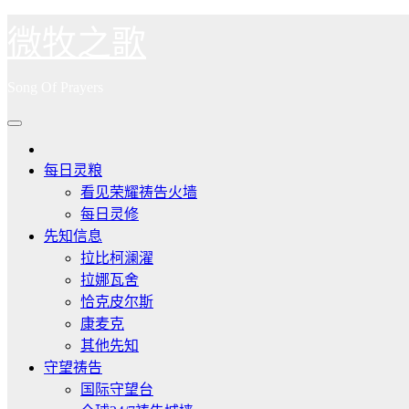
跳
微牧之歌
至
内
Song Of Prayers
容
每日灵粮
看见荣耀祷告火墙
每日灵修
先知信息
拉比柯澜濯
拉娜瓦舍
恰克皮尔斯
康麦克
其他先知
守望祷告
国际守望台