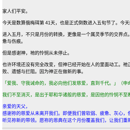
家人们平安。
今天是数算俄梅珥第
41
天，也是正式倒数进入五旬节了。今天
进入五月，不只是月份的转换，更像是一个属灵季节的交界点
惫与伤痕。
但是感谢神，祂的怜悯从未停止。
也许环境还没有完全改变，但神已经开始在人的里面动工。祂
败、遗憾与拦阻。因为神正在做新的事。
「爱我、守我诫命的，我必向他们发慈爱，直到千代。」（申
我们不至消灭，是出于耶和华诸般的慈爱，是因他的怜悯不至
亲爱的天父，
感谢祢的慈爱从未离开我们。即便我们曾软弱、疲惫、灰心，
听见祢新的带领。愿祢的恩典在这个月份覆盖我们，让我们重