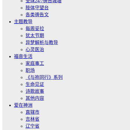
全球24/7祷告城墙
肢体守望台
各类祷告文
主题教导
每周妥拉
犹太节期
异梦解析与教导
心灵医治
福音生活
家庭事工
职场
《与祢同行》系列
生命见证
诗歌故事
其他内容
爱在神洲
直辖市
吉林省
辽宁省