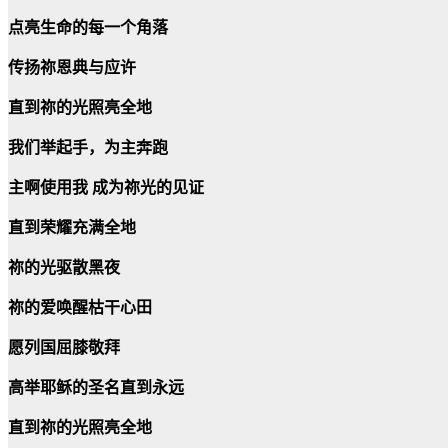
点亮生命的每一个角落
传扬祢恩典与应许
直到祢的光照亮全地
我们举起手，为主奔跑
主啊使用我
成为祢光的见证
直到荣耀充满全地
祢的光驱散黑夜
祢的爱唤醒枯干心田
愿列国屈膝敬拜
高举耶稣的圣名直到永
远
直到祢的光照亮全地