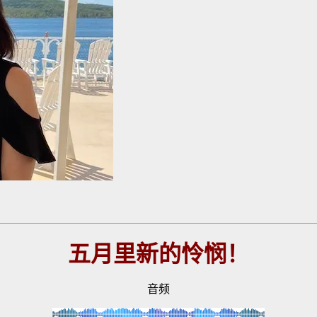
五月里新的怜悯！
音频