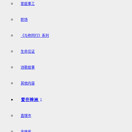
家庭事工
职场
《与祢同行》系列
生命见证
诗歌故事
其他内容
爱在神洲
直辖市
吉林省