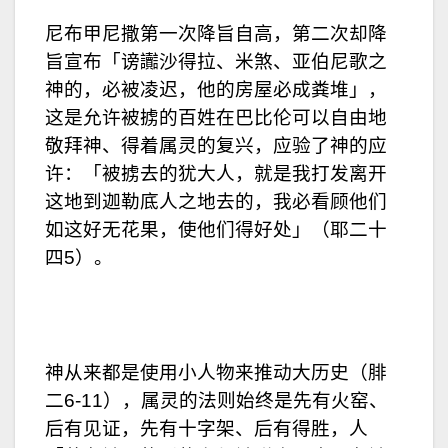
尼布甲尼撒第一次降旨自高，第二次却降
旨宣布「谤讟沙得拉、米煞、亚伯尼歌之
神的，必被凌迟，他的房屋必成粪堆」，
这是允许被掳的百姓在巴比伦可以自由地
敬拜神、得着属灵的复兴，应验了神的应
许：「被掳去的犹大人，就是我打发离开
这地到迦勒底人之地去的，我必看顾他们
如这好无花果，使他们得好处」（耶二十
四5）。
神从来都是使用小人物来推动大历史（腓
二6-11），属灵的法则始终是先有火窑、
后有见证，先有十字架、后有得胜，人