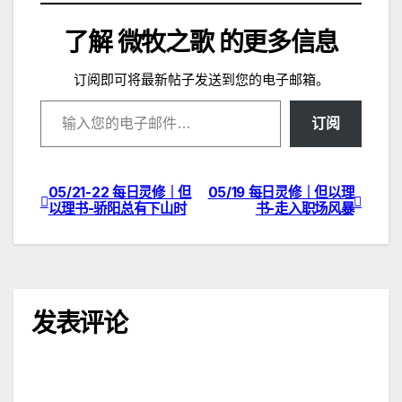
载…
了解 微牧之歌 的更多信息
订阅即可将最新帖子发送到您的电子邮箱。
输入您的电子邮件…
订阅
05/21-22 每日灵修｜但
05/19 每日灵修｜但以理
文
以理书-骄阳总有下山时
书-走入职场风暴
章
导
航
发表评论