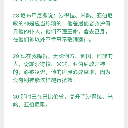
28.尼布甲尼撒说：沙得拉、米煞、亚伯尼
歌的神是应当称颂的！他差遣使者救护倚
靠他的仆人，他们不遵王命，舍去己身，
在他们神以外不肯事奉敬拜别神。
29.现在我降旨，无论何方、何国、何族的
人，谤讟沙得拉、米煞、亚伯尼歌之神
的，必被凌迟，他的房屋必成粪堆，因为
没有别神能这样施行拯救。
30.那时王在巴比伦省，高升了沙得拉、米
煞、亚伯尼歌。