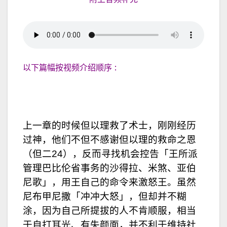
以下篇幅按视频介绍顺序 :
上一章的时候但以理救了术士，刚刚经历
过神，他们不但不感谢但以理的救命之恩
（但二24），反而寻找机会控告「王所派
管理巴比伦省事务的沙得拉、米煞、亚伯
尼歌」，用王自己的命令来激怒王。虽然
尼布甲尼撒「冲冲大怒」，但却并不糊
涂，因为自己所提拔的人不肯顺服，相当
于自打耳光、有失颜面，并不利于维持社