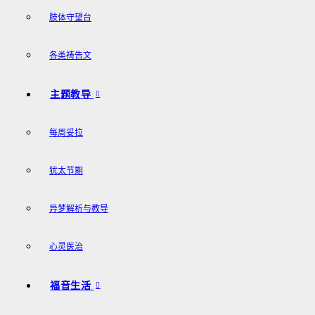
肢体守望台
各类祷告文
主题教导
每周妥拉
犹太节期
异梦解析与教导
心灵医治
福音生活