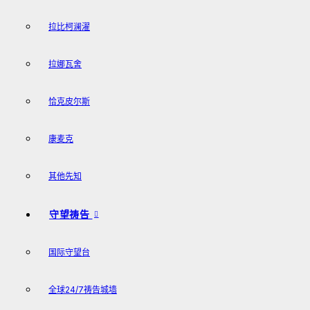
拉比柯澜濯
拉娜瓦舍
恰克皮尔斯
康麦克
其他先知
守望祷告
国际守望台
全球24/7祷告城墙