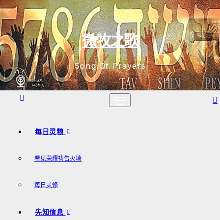
跳
至
内
微牧之歌
容
Song Of Prayers
每日灵粮
看见荣耀祷告火墙
每日灵修
先知信息