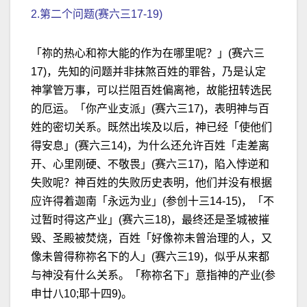
2.第二个问题(赛六三17-19)
「祢的热心和祢大能的作为在哪里呢？」(赛六三
17)，先知的问题并非抹煞百姓的罪咎，乃是认定
神掌管万事，可以拦阻百姓偏离祂，故能扭转选民
的厄运。「你产业支派」(赛六三17)，表明神与百
姓的密切关系。既然出埃及以后，神已经「使他们
得安息」(赛六三14)，为什么还允许百姓「走差离
开、心里刚硬、不敬畏」(赛六三17)，陷入悖逆和
失败呢？神百姓的失败历史表明，他们并没有根据
应许得着迦南「永远为业」(参创十三14-15)，「不
过暂时得这产业」(赛六三18)，最终还是圣城被摧
毁、圣殿被焚烧，百姓「好像祢未曾治理的人，又
像未曾得称祢名下的人」(赛六三19)，似乎从来都
与神没有什么关系。「称祢名下」意指神的产业(参
申廿八10;耶十四9)。