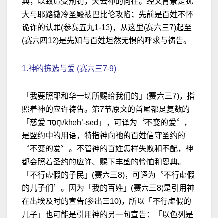
典，以致遭受刑罚，失去神的同在。经文背景是犹
大与耶路撒冷圣殿被巴比伦攻陷；先前是百姓不怀
诡诈的认罪(参赛五九1-13)，从这里(赛六三7)起至
(赛六四12)是先知与百姓坦然无惧的呼求与祷告。
1.神的拣选与爱 (赛六三7-9)
「我要照耶和华一切所赐给我们的」(赛六三7)，指
照着神的应许祷告。第7节原文的首尾都是复数的
「慈爱 חֶסֶד/kheh’-sed」，可译为〝不变的爱〞，
是盟约中的用语，特指神向祂的百姓信守圣约的
〝不变的爱〞。不管神的百姓怎样失败和不配，神
都会照着圣约的应许、赐下丰盛的怜恤和恩典。
「不行虚假的子民」(赛六三8)，可译为〝不行虚假
的儿子们〞。因为「我的百姓」(赛六三8)是引用神
在出埃及时的宣告(参出三10)，所以「不行虚假的
儿子」也可能是引用神的另一句宣告：「以色列是