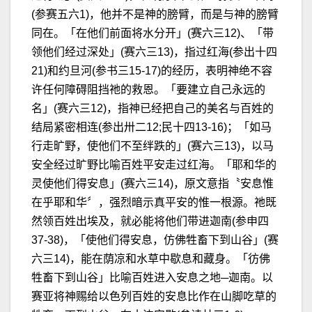
(参赛五六1)，他并不是神的膀臂，而是与神的膀臂
同在。「在他们前面将水分开」(赛六三12)、「带
领他们经过深处」(赛六三13)，指过红海(参出十四
21)和约旦河(参书三15-17)的经历，表明神绝不容
许任何障碍阻挡祂的救恩。「要建立自己永远的
名」(赛六三12)，指神已经把自己的美名与百姓的
结局紧密相连(参出卅二12;民十四13-16)；「如马
行走旷野，使他们不至绊跌的」(赛六三13)，以马
安全经过旷野比喻百姓平安走过红海。「耶和华的
灵使他们得安息」(赛六三14)，原文意指〝安息惟
在乎耶和华〞，强烈暗示真平安的惟一根源。祂既
然领百姓出埃及，就必能将他们带进迦南(参申四
37-38)，「使他们得安息，仿佛牲畜下到山谷」(赛
六三14)，能在荫凉和水草中歇息和藏身。「彷佛
牲畜下到山谷」比喻百姓进入安息之地─迦南。以
赛亚将神赐给以色列百姓的安息比作在山脚吃草的