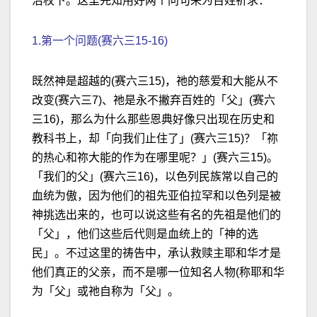
治权下。这里先知用好两个问句来为百姓祈求：
1.第一个问题(赛六三15-16)
既然神是超越的(赛六三15)，祂的慈爱和大能从不
改变(赛六三7)、祂是永不撇弃百姓的「父」(赛六
三16)，那么为什么那些恩典好像只出现在历史和
教科书上，却「向我们止住了」(赛六三15)？「祢
的热心和祢大能的作为在哪里呢？」(赛六三15)。
「我们的父」(赛六三16)，以色列民族常以自己的
血统为傲，因为他们的祖先亚伯拉罕和以色列是被
神挑选出来的，也可以说这些有名的先祖是他们的
「父」，他们这些后代则是血统上的「神的选
民」。不过这里的祷告中，承认救赎主耶和华才是
他们真正的父亲，而不是哪一位知名人物(称耶和华
为「父」或祂自称为「父」。