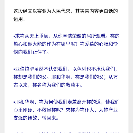
这段经文以赛亚为人民代求，其祷告内容更白话的
运用：
▪求祢从天上垂顾，从你圣洁荣耀的居所观看。祢的
热心和你大能的作为在哪里呢？祢爱慕的心肠和怜
悯向我们止住了。
▪亚伯拉罕虽然不认识我们，以色列也不承认我们，
祢却是我们的父。耶和华啊，祢是我们的父；从万
古以来，祢名称为我们的救赎主。
▪耶和华啊，祢为何使我们走差离开祢的道，使我们
心里刚硬、不敬畏祢呢？求祢为祢仆人，为祢产业
支派的缘故，转回来。