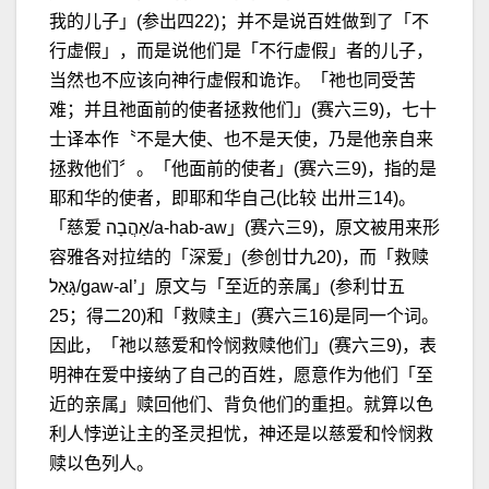
我的儿子」(参出四22)；并不是说百姓做到了「不
行虚假」，而是说他们是「不行虚假」者的儿子，
当然也不应该向神行虚假和诡诈。「祂也同受苦
难；并且祂面前的使者拯救他们」(赛六三9)，七十
士译本作〝不是大使、也不是天使，乃是他亲自来
拯救他们〞。「他面前的使者」(赛六三9)，指的是
耶和华的使者，即耶和华自己(比较 出卅三14)。
「慈爱 אַהֲבָה/a-hab-aw」(赛六三9)，原文被用来形
容雅各对拉结的「深爱」(参创廿九20)，而「救赎
גָּאַל/gaw-al’」原文与「至近的亲属」(参利廿五
25；得二20)和「救赎主」(赛六三16)是同一个词。
因此，「祂以慈爱和怜悯救赎他们」(赛六三9)，表
明神在爱中接纳了自己的百姓，愿意作为他们「至
近的亲属」赎回他们、背负他们的重担。就算以色
利人悖逆让主的圣灵担忧，神还是以慈爱和怜悯救
赎以色列人。