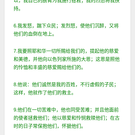
以，我自己的膀臂为我施行拯救；我的烈怒将我扶
持。
6.我发怒，踹下众民；发烈怒，使他们沉醉，又将
他们的血倒在地上。
7.我要照耶和华一切所赐给我们的，提起他的慈爱
和美德，并他向以色列家所施的大恩；这恩是照他
的怜恤和丰盛的慈爱赐给他们的。
8.他说：他们诚然是我的百姓，不行虚假的子民；
这样，他就作了他们的救主。
9.他们在一切苦难中，他也同受苦难；并且他面前
的使者拯救他们；他以慈爱和怜悯救赎他们；在古
时的日子常保抱他们，怀搋他们。