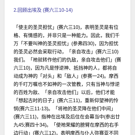
2.回顾出埃及 (赛六三10-14)
「使主的圣灵担忧」(赛六三10)，表明圣灵是有位
格、有情感的，并非只是一种能力。因此，我们千
万「不要叫神的圣灵担忧」(参弗四30)，因为担忧
的圣灵必然会采取行动，「亲自攻击」(赛六三10)
我们。「祂就转作他们的仇敌，亲自攻击他们」(赛
六三10)，因为凡是悖逆神、抵挡神的人，都将自
动成为神的「对头」和「敌人」(参赛一24)。摩西
的千叮万嘱也不如神的一次管教，只有当神与悖逆
的百姓为敌、「亲自攻击他们」以后，他们才能
「想起古时的日子」(赛六三11)，重新仰望神的怜
悯(赛六三11-13)。「将祂的圣灵降在他们中间」
(赛六三11)，指神在出埃及后住在会幕当中(参出廿
九45;赛四十34)。「使祂荣耀的膀臂在摩西的右手
边行动」(赛六三12)，表明摩西与仆人弥赛亚不同