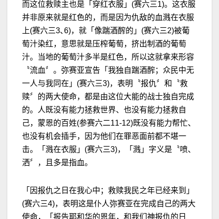
而这位救赎主也是「穿红衣服」(赛六三1)。这衣服
并非原来就是红色的，而是因为仇敌的血溅在衣服
上(赛六三3､6)，就「像踹酒醡的」(赛六三2)被葡
萄汁染红，意思就是压榨葡萄，挤出制酒的葡萄
汁。当地的葡萄汁多半是红色，所以这就拿来形容
〝流血〞。弥赛亚宣告「我独自踹酒醡；众民中无
一人与我同在」(赛六三3)，表明〝报仇〞和〝救
赎〞的两大使命，都是由这位大能的战士独自完成
的。人既没有能力拯救世界、也没有能力拯救自
己，蒙恩的百姓(参赛六二11-12)既没有能力帮忙、
也没有机会插手，因为他们在罪恶面前都不堪一
击。「溅在衣服」(赛六三3)，「溅」字义是〝喷、
洒〞，且多是指血。
「因报仇之日在我心中；救赎我民之年已经来到」
(赛六三4)，表明这是仆人弥赛亚在完成自己的两大
使命，「报告耶和华的恩年，和我们神报仇的日