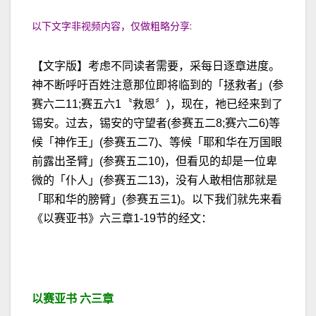
以下文字非视频内容，仅做粗略分享:
【文字版】考虑不同读者需要，采每日逐章进度。
神不断呼吁百姓注意那位即将临到的「拯救者」(参
赛六二11;赛五六1〝救恩〞)，现在，祂已经来到了
锡安。过去，锡安的守望者(参赛五二8;赛六二6)等
候「神作王」(参赛五二7)、等候「耶和华在万国眼
前露出圣臂」(参赛五二10)，但看见的却是一位卑
微的「仆人」(参赛五二13)，没有人敢相信那就是
「耶和华的膀臂」(参赛五三1)。以下我们就先来看
《以赛亚书》六三章1-19节的经文：
以赛亚书 六三章