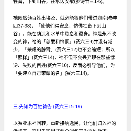
牲畜，下到山谷，在水边安歇(参诗廿三1-6)。
祂既然领百姓出埃及，就必能将他们带进迦南(参申
四37-38)，「使他们得安息，仿佛牲畜下到山
谷」，能在荫凉和水草中歇息和藏身。神是永不改
变的神，祂的「慈爱和怜悯」(赛六三9)并没有减
少，「荣耀的膀臂」(赛六三12)也不会缩短；所以
「照样」(赛六三14)，祂不但不会丢弃现在那些悖
逆、失败的百姓(赛六三10)，反而必引导他们，为
「要建立自己荣耀的名」(赛六三14)。
三.先知为百姓祷告 (赛六三15-19)
以赛亚求神回转，重新接纳选民，让他们归入神的