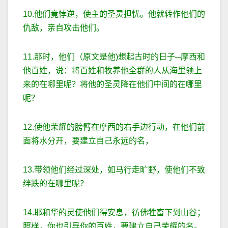
10.他们竟悖逆，使主的圣灵担忧。他就转作他们的
仇敌，亲自攻击他们。
11.那时，他们（原文是他)想起古时的日子─摩西和
他百姓，说：将百姓和牧养他全群的人从海里领上
来的在哪里呢？将他的圣灵降在他们中间的在哪里
呢？
12.使他荣耀的膀臂在摩西的右手边行动，在他们前
面将水分开，要建立自己永远的名，
13.带领他们经过深处，如马行走旷野，使他们不致
绊跌的在哪里呢？
14.耶和华的灵使他们得安息，彷佛牲畜下到山谷；
照样，你也引导你的百姓，要建立自己荣耀的名。