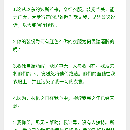
1.这从以东的波斯拉来，穿红衣服，装扮华美，能
力广大，大步行走的是谁呢？就是我，是凭公义说
话，以大能施行拯救。
2.你的装扮为何有红色？你的衣服为何像踹酒醡的
呢？
3.我独自踹酒醡；众民中无一人与我同在。我发怒
将他们踹下，发烈怒将他们践踏。他们的血溅在我
衣服上，并且污染了我一切的衣裳。
4.因为，报仇之日在我心中；救赎我民之年已经来
到。
5.我仰望，见无人帮助；我诧异，没有人扶持。所