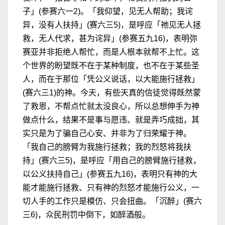
子」(参赛六一2)。「我仰望，见无人帮助；我诧
异，没有人扶持」(赛六三5)，是呼应「祂见无人拯
救，无人代求，甚为诧异」(参赛五九16)，表明弥
赛亚并非拒绝人帮忙，而是人根本就帮不上忙。这
个世界的盼望既不在于某种制度，也不在于某些圣
人，而在于那位「凭公义说话，以大能施行拯救」
(赛六三1)的神。今天，有些天真的信徒觉得既然蒙
了救恩，不帮点忙就太没良心，所以总想伸手为神
做点什么，结果不是事与愿违、就是弄巧成拙，其
实只是为了骗自己心安、并非为了归荣耀于神。
「我自己的膀臂为我施行拯救；我的烈怒将我扶
持」(赛六三5)，是呼应「用自己的膀臂施行拯救，
以公义扶持自己」(参赛五九16)，表明只有神的大
能才能施行拯救、只有神的烈怒才能施行公义，一
切人手的工作只是模仿、只会扭曲。「沉醉」(赛六
三6)，众民刑罚中倒下，如醉酒般。