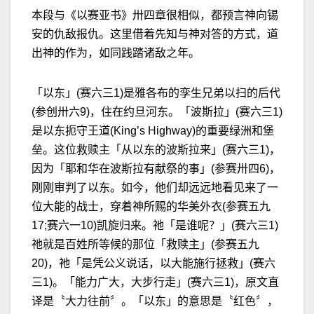
本段与《以赛亚书》卅四章很相似，都预言神向锡
安的仇敌报仇。这里借着先知与神对答的方式，道
出神的作为，如同践踏诸敌之年。
「以东」(赛六三1)是雅各布的孪生兄弟以扫的后代
(参创卅六9)，住在约旦河东。「波斯拉」(赛六三1)
是以东扼守王道(King’s Highway)的重要绿洲和堡
垒。这位救赎主「从以东的波斯拉来」(赛六三1)，
因为「耶和华在波斯拉有献祭的事」(参赛卅四6)，
刚刚审判了以东。如今，他们却远远地看见来了一
位大能的战士，穿着神所赐的华美外衣(参赛五九
17;赛六一10)凯旋归来。祂「是谁呢？」(赛六三1)
祂就是百姓所等候的那位「救赎主」(参赛五九
20)，祂「是凭公义说话，以大能施行拯救」(赛六
三1)。「能力广大，大步行走」(赛六三1)，原文直
译是〝大力往前〞。「以东」的意思是〝红色〞，