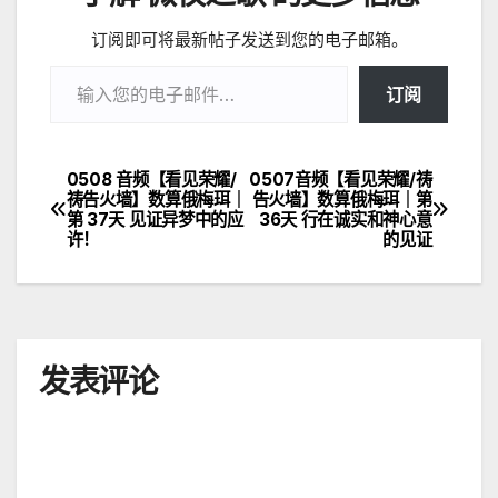
订阅即可将最新帖子发送到您的电子邮箱。
输入您的电子邮件…
订阅
0508 音频【看见荣耀/
0507音频【看见荣耀/祷
文
祷告火墙】数算俄梅珥｜
告火墙】数算俄梅珥｜第
第 37天 见证异梦中的应
36天 行在诚实和神心意
章
许！
的见证
导
航
发表评论