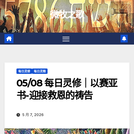
跳
微牧之歌
至
内
容
每日灵修
每日灵粮
05/08 每日灵修｜以赛亚
书-迎接救恩的祷告
5 月 7, 2026