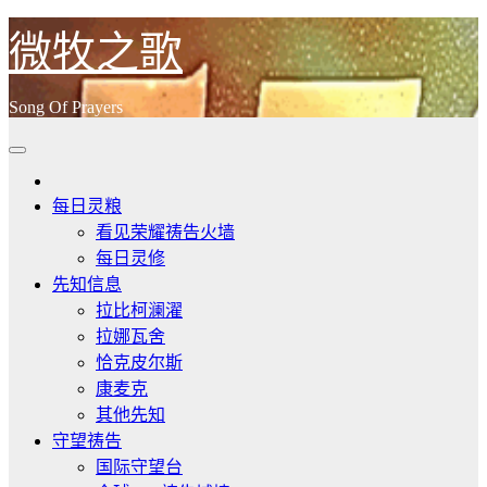
跳
微牧之歌
至
内
Song Of Prayers
容
每日灵粮
看见荣耀祷告火墙
每日灵修
先知信息
拉比柯澜濯
拉娜瓦舍
恰克皮尔斯
康麦克
其他先知
守望祷告
国际守望台