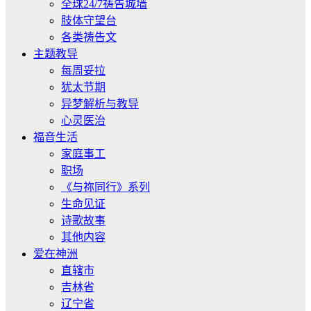
全球24/7祷告城墙
肢体守望台
各类祷告文
主题教导
每周妥拉
犹太节期
异梦解析与教导
心灵医治
福音生活
家庭事工
职场
《与祢同行》系列
生命见证
诗歌故事
其他内容
爱在神洲
直辖市
吉林省
辽宁省