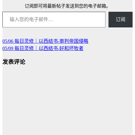
订阅即可将最新帖子发送到您的电子邮箱。
输入您的电子邮件…
订阅
05/06 每日灵修｜以西结书-审判帝国侵略
文
05/09 每日灵修｜以西结书-好和坏牧者
章
发表评论
导
航