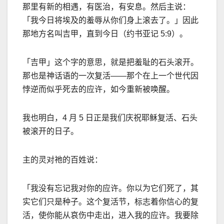
那里有新的相遇，有医治，有安息。然后主说：
「我今日将埃及的羞辱从你们身上滚去了。」因此
那地方名叫吉甲，直到今日（约书亚记
5:9
）。
「吉甲」这个字的意思，就是把羞耻的石头滚开。
那也是神话语的一次复活
——
那个在上一个世代因
悖逆而似乎死去的应许，如今重新被唤醒。
我也明白，
4
月
5
日正是我们庆祝耶稣复活、石头
被滚开的日子。
主的灵对祂的百姓说：
「我没有忘记我对你的应许。你以为它们死了，其
实它们只是种子。这个复活节，标志着你信心的复
活，使你能从哀伤中走出，进入我的应许。我要除