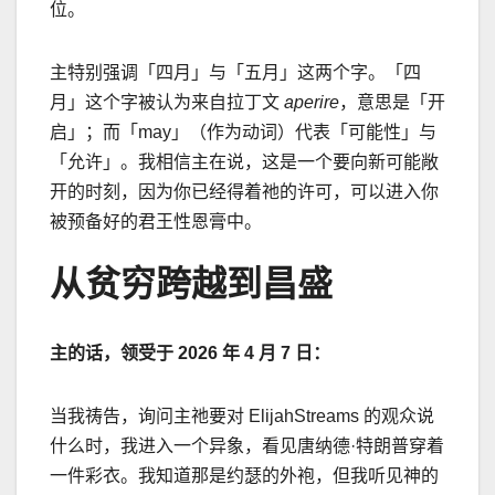
位。
主特别强调「四月」与「五月」这两个字。「四
月」这个字被认为来自拉丁文
aperire
，意思是「开
启」；而「
may
」（作为动词）代表「可能性」与
「允许」。我相信主在说，这是一个要向新可能敞
开的时刻，因为你已经得着祂的许可，可以进入你
被预备好的君王性恩膏中。
从贫穷跨越到昌盛
主的话，领受于
2026
年
4
月
7
日：
当我祷告，询问主祂要对
ElijahStreams
的观众说
什么时，我进入一个异象，看见唐纳德
·
特朗普穿着
一件彩衣。我知道那是约瑟的外袍，但我听见神的