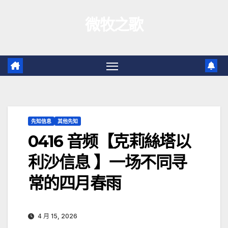
跳
微牧之歌
至
内
容
先知信息
其他先知
0416 音频【克莉絲塔以
利沙信息 】一场不同寻
常的四月春雨
4 月 15, 2026