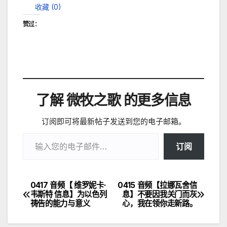
收藏 (
0
)
赞过：
了解 微牧之歌 的更多信息
订阅即可将最新帖子发送到您的电子邮箱。
输入您的电子邮件…
订阅
0417 音频【 维罗妮卡·
0415 音频【拉娜瓦舍信
文
韦斯特 信息】为以色列
息】不要因我关门而灰
祷告的能力与意义
心，我在领你走新路。
章