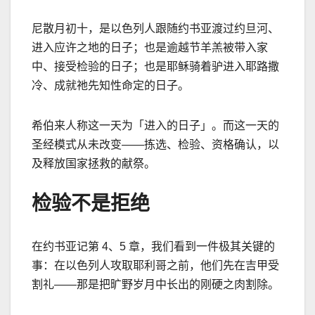
尼散月初十，是以色列人跟随约书亚渡过约旦河、
进入应许之地的日子；也是逾越节羊羔被带入家
中、接受检验的日子；也是耶稣骑着驴进入耶路撒
冷、成就祂先知性命定的日子。
希伯来人称这一天为「进入的日子」。而这一天的
圣经模式从未改变
——
拣选、检验、资格确认，以
及释放国家拯救的献祭。
检验不是拒绝
在约书亚记第
4
、
5
章，我们看到一件极其关键的
事：在以色列人攻取耶利哥之前，他们先在吉甲受
割礼
——
那是把旷野岁月中长出的刚硬之肉割除。