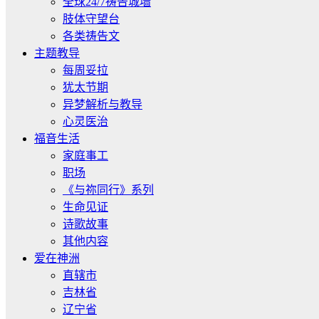
全球24/7祷告城墙
肢体守望台
各类祷告文
主题教导
每周妥拉
犹太节期
异梦解析与教导
心灵医治
福音生活
家庭事工
职场
《与祢同行》系列
生命见证
诗歌故事
其他内容
爱在神洲
直辖市
吉林省
辽宁省