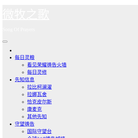
跳
微牧之歌
至
内
Song Of Prayers
容
每日灵粮
看见荣耀祷告火墙
每日灵修
先知信息
拉比柯澜濯
拉娜瓦舍
恰克皮尔斯
康麦克
其他先知
守望祷告
国际守望台