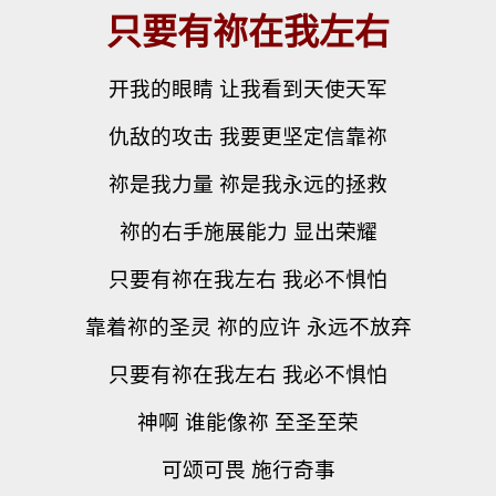
只要有祢在我左右
开我的眼睛 让我看到天使天军
仇敌的攻击 我要更坚定信靠祢
祢是我力量 祢是我永远的拯救
祢的右手施展能力 显出荣耀
只要有祢在我左右 我必不惧怕
靠着祢的圣灵 祢的应许 永远不放弃
只要有祢在我左右 我必不惧怕
神啊 谁能像祢 至圣至荣
可颂可畏 施行奇事