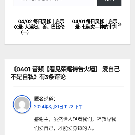
04/02 每日灵修｜启示
04/01 每日灵修｜启示
文
录-大淫妇、兽、巴比伦
录-七碗灾—神的审判
（一）
章
导
航
《0401 音频【看见荣耀祷告火墙】 爱自己
不是自私》有3条评论
匿名
说道：
2024年3月31日 11:22 下午
感谢主，虽然世人轻看我们，神教导我
们爱自己，才能爱身边的人。