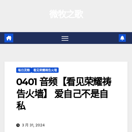
跳
微牧之歌
至
内
容
每日灵粮
看见荣耀祷告火墙
0401 音频【看见荣耀祷
告火墙】 爱自己不是自
私
3 月 31, 2024