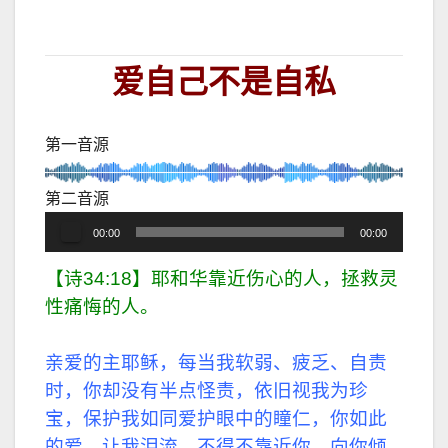
爱自己不是自私
第一音源
第二音源
音
00:00
00:00
频
【诗34:18】耶和华靠近伤心的人，拯救灵
播
放
性痛悔的人。
器
亲爱的主耶稣，每当我软弱、疲乏、自责
时，你却没有半点怪责，依旧视我为珍
宝，保护我如同爱护眼中的瞳仁，你如此
的爱，让我泪流，不得不靠近你，向你倾