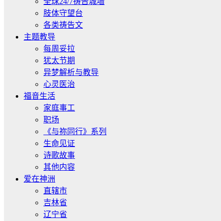
全球24/7祷告城墙
肢体守望台
各类祷告文
主题教导
每周妥拉
犹太节期
异梦解析与教导
心灵医治
福音生活
家庭事工
职场
《与祢同行》系列
生命见证
诗歌故事
其他内容
爱在神洲
直辖市
吉林省
辽宁省