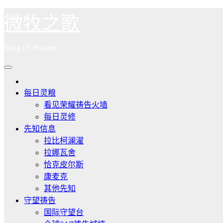
跳
微牧之歌
至
内
Song Of Prayers
容
每日灵粮
看见荣耀祷告火墙
每日灵修
先知信息
拉比柯澜濯
拉娜瓦舍
恰克皮尔斯
康麦克
其他先知
守望祷告
国际守望台