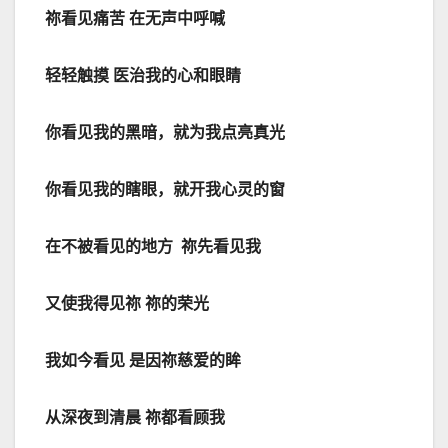
祢看见痛苦
在无声中呼喊
轻轻触摸
医治我的心和眼睛
你看见我的黑暗，就为我点亮真光
你看见我的瞎眼，就开我心灵的窗
在不被看见的地方
祢先看见我
又使我得见祢
祢的荣光
我如今看见
是因祢慈爱的眸
从深夜到清晨
祢都看顾我