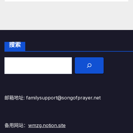
搜索
邮箱地址: familysupport@songofprayer.net
备用网站：
wmzg.notion.site