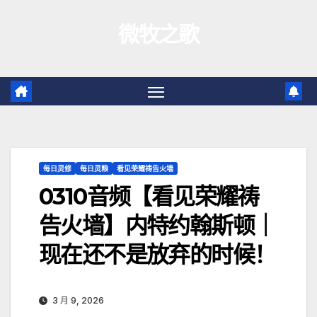
跳
微牧之歌
至
内
容
每日灵修
每日灵粮
看见荣耀祷告火墙
0310音频【看见荣耀祷
告火墙】内特约翰斯顿｜
现在还不是放弃的时候！
3 月 9, 2026