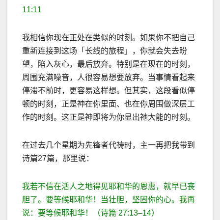
11:11
我相信你现在正处在类似的时刻。如果你不把自己
重新连接到这场「长线的旅程」，你就会失去盼
望，陷入灰心，最后放弃。特别是在现在的时刻，
周围充满噪音，人很容易想要放弃。当事情看起来
停滞不前时，更容易这样想。但其实，这段看似停
顿的时刻，正是神在你里面、也在你周围做深层工
作的时刻。这正是神即将为你显出祂大能的时刻。
在过去几个星期为先锋者代祷时，主一再把我带到
诗篇
27
篇，那里说：
我若不信在活人之地得见耶和华的恩惠，就早已丧
胆了。要等候耶和华！当壮胆，坚固你的心。我再
说：要等候耶和华！（诗篇
27:13–14
）