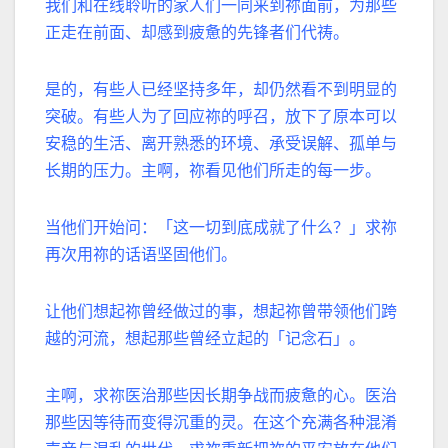
我们和在线聆听的家人们一同来到祢面前，为那些
正走在前面、却感到疲惫的先锋者们代祷。
是的，有些人已经坚持多年，却仍然看不到明显的
突破。有些人为了回应祢的呼召，放下了原本可以
安稳的生活、离开熟悉的环境、承受误解、孤单与
长期的压力。主啊，祢看见他们所走的每一步。
当他们开始问：「这一切到底成就了什么？」求祢
再次用祢的话语坚固他们。
让他们想起祢曾经做过的事，想起祢曾带领他们跨
越的河流，想起那些曾经立起的「记念石」。
主啊，求祢医治那些因长期争战而疲惫的心。医治
那些因等待而变得沉重的灵。在这个充满各种混淆