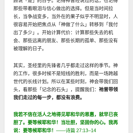
顾说「是」的日子。记得神曾经说过的话，也记得
那些带着眼泪与信心做出的选择。
但是当时间拉
长，当争战变多，当外在的果子似乎不明显时，人
很容易开始把焦点从「神做了什么」转移到「我付
出了多少」。
开始计算代价：计算那些失去的机
会、那些远离的朋友、那些长期的孤单、那些没有
被理解的日子。
其实，圣经里的先锋者几乎都走过这样的季节。神
的工作，很多时候不是短线的胜利，而是一场跨越
世代的长线计划。
所以在某些时刻，神会带我们回
头，看那些「记念的石头」，提醒我们：
祂曾带领
我们走过的每一步，都没有浪费。
我若不信在活人之地得见耶和华的恩惠，就早已丧
胆了。要等候耶和华！当壮胆，坚固你的心。我再
说：要等候耶和华！
——
诗篇
27:13–14