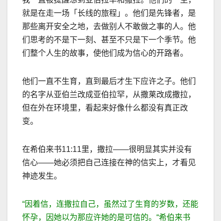
就是在走一场「长线的旅程」。他们是先锋者，是
那些离开安全之地，去做别人不敢做之事的人。他
们思考的不是下一刻、甚至不只是下一个季节。他
们整个人生的故事，使他们成为信心的开路者。
他们一直不生育，直到最后才生下应许之子。他们
的名字从亚伯兰改成亚伯拉罕，从撒莱改成撒拉，
但在外在环境里，看起来好像什么都没有真正改
变。
在希伯来书
11:11
里，撒拉
——
很明显其实并没有
信心
——
她必须把自己连接在神的信实上，才看见
神迹发生。
“
因着信，连撒拉自己，虽然过了生育的岁数，还能
怀孕，因她以为那应许她的是可信的。
“
希伯来书