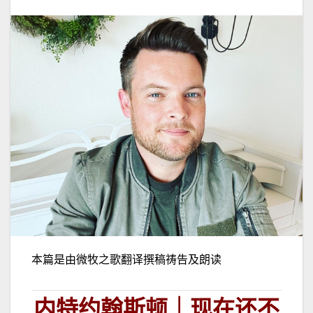
本篇是由微牧之歌翻译撰稿祷告及朗读
内特约翰斯顿｜现在还不