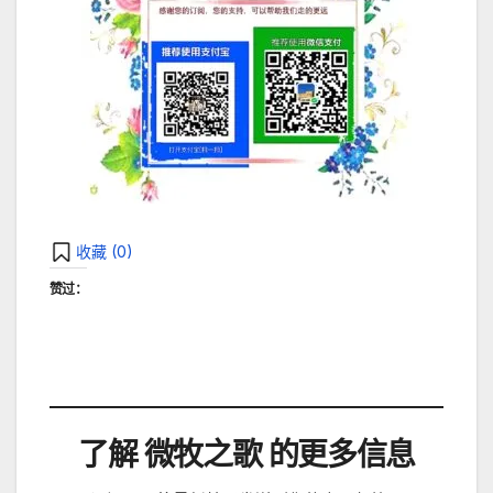
收藏 (
0
)
赞过：
了解 微牧之歌 的更多信息