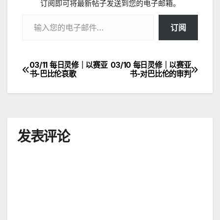
订阅即可将最新帖子发送到您的电子邮箱。
输入您的电子邮件…
订阅
03/11 每日灵修｜以赛亚
03/10 每日灵修｜以赛亚
文
书-巴比伦哀歌
书-对巴比伦的审判
章
导
航
发表评论