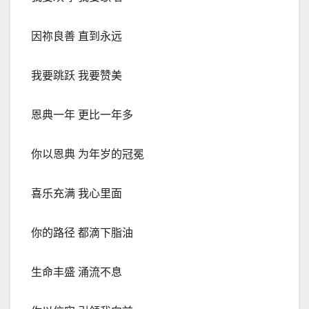
因祢良善 直到永
远
我要跳跃 我要赞美
恩典一年 更比一年多
你以恩典 为年岁的冠冕
喜乐充满 我心里面
你的路径 都滴下脂油
生命丰盛 涌流不息