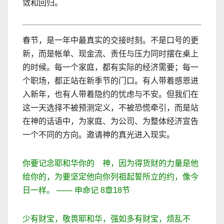
敛和回归。
春节，是一年中最真实的交接时刻。不是口号的更
新，而是帐单、现金流、责任与压力同时摆在桌上
的时候。
每一个家庭，都有实际的经济需要；每一
个职场，都正站在新季节的门口。
有人带着感恩进
入新年，也有人带着隐约的忧虑与不安。但我们在
这一天选择不被预测定义，不被恐慌牵引，而是站
在神的话语中，为家庭、为公司、为整体经济宣告
一个不同的方向。邀请神的真光进入现实。
你要记念耶和华你的 神，因为得货财的力量是他
给你的，为要坚定他向你列祖起誓所立的约，像今
日一样。
——
申命记
8
章
18
节
少有财宝，敬畏耶和华，强如多有财宝，烦乱不