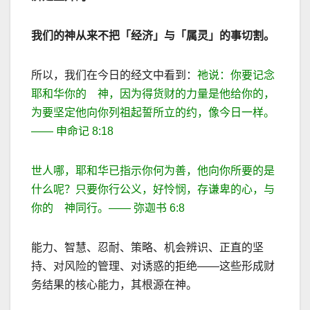
我们的神从来不把「经济」与「属灵」的事切割。
所以，我们在今日的经文中看到：
祂说：你要记念
耶和华你的 神，因为得货财的力量是他给你的，
为要坚定他向你列祖起誓所立的约，像今日一样。
——
申命记
8:18
世人哪，耶和华已指示你何为善，他向你所要的是
什么呢？只要你行公义，好怜悯，存谦卑的心，与
你的 神同行。
——
弥迦书
6:8
能力、智慧、忍耐、策略、机会辨识、正直的坚
持、对风险的管理、对诱惑的拒绝
——
这些形成财
务结果的核心能力，其根源在神。