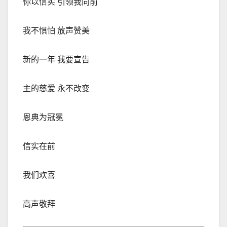
你以信实 引领我向前
我不惧怕 放声赞美
新的一年 我要宣告
主的慈爱 永不改变
恩典为冠冕
信实在前
我们欢喜
高声敬拜