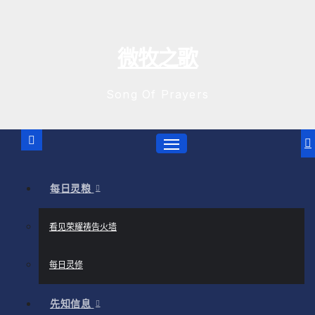
跳
至
内
微牧之歌
容
Song Of Prayers
每日灵粮
看见荣耀祷告火墙
每日灵修
先知信息