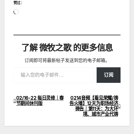
赞过：
正
在
加
载…
了解 微牧之歌 的更多信息
订阅即可将最新帖子发送到您的电子邮箱。
输入您的电子邮件…
订阅
02/16-22 每日灵修｜春
0214音频【看见荣耀/祷
文
节期间休刊版
告火墙】12天为职场经济
祷告｜第11天：为大环
章
境、城市产业代祷
导