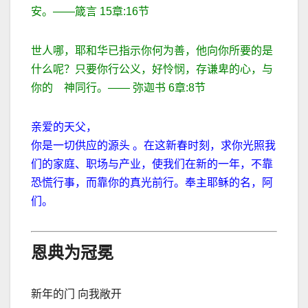
安。
——
箴言
15
章
:16
节
世人哪，耶和华已指示你何为善，他向你所要的是
什么呢？只要你行公义，好怜悯，存谦卑的心，与
你的 神同行。
——
弥迦书
6
章
:8
节
亲爱的天父，
你是一切供应的源头 。在这新春时刻，求你光照我
们的家庭、职场与产业，使我们在新的一年，不靠
恐慌行事，而靠你的真光前行。奉主耶稣的名，阿
们。
恩典为冠冕
新年的门 向我敞开