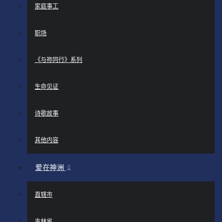
家庭事工
职场
《与祢同行》系列
生命见证
诗歌故事
其他内容
爱在神洲
直辖市
吉林省