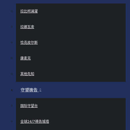
拉比柯澜濯
拉娜瓦舍
恰克皮尔斯
康麦克
其他先知
守望祷告
国际守望台
全球24/7祷告城墙