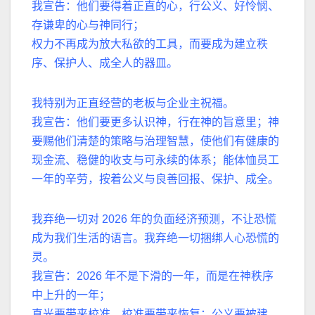
我宣告：他们要得着正直的心，行公义、好怜悯、
存谦卑的心与神同行；
权力不再成为放大私欲的工具，而要成为建立秩
序、保护人、成全人的器皿。
我特别为正直经营的老板与企业主祝福。
我宣告：他们要更多认识神，行在神的旨意里；神
要赐他们清楚的策略与治理智慧，使他们有健康的
现金流、稳健的收支与可永续的体系；能体恤员工
一年的辛劳，按着公义与良善回报、保护、成全。
我弃绝一切对
2026
年的负面经济预测，不让恐慌
成为我们生活的语言。我弃绝一切捆绑人心恐慌的
灵。
我宣告：
2026
年不是下滑的一年，而是在神秩序
中上升的一年；
真光要带来校准，校准要带来恢复；公义要被建