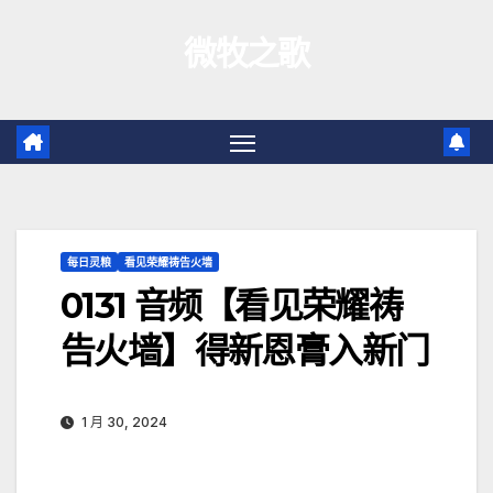
跳
微牧之歌
至
内
容
每日灵粮
看见荣耀祷告火墙
0131 音频【看见荣耀祷
告火墙】得新恩膏入新门
1 月 30, 2024