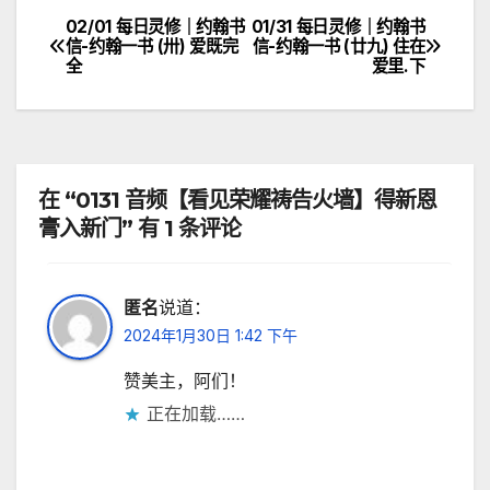
02/01 每日灵修｜约翰书
01/31 每日灵修｜约翰书
文
信-约翰一书 (卅) 爱既完
信-约翰一书 (廿九) 住在
全
爱里.下
章
导
航
在 “0131 音频【看见荣耀祷告火墙】得新恩
膏入新门” 有 1 条评论
匿名
说道：
2024年1月30日 1:42 下午
赞美主，阿们！
正在加载……