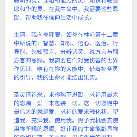
聪明的灵，谋略和能力的灵，知识和敬畏
耶和华的灵。在我生命中，我需要这些恩
赐，帮助我在信仰生活中成长。
主阿，我向祢降服，如祢在林前第十二章
中所说的：智慧、知识、信心、医治、行
异能、先知预言、分辨诸灵、说方言与翻
方言的恩赐。我需要它们对受伤害的世界
作见证。唯有在祢的大能中，借着祢圣灵
的引导，我的生命才能结出果实。
圣灵请祢来，求祢赐下恩赐，求祢用最大
的恩赐－爱－来包装一切。这一切恩赐中
最伟大的就是爱，求祢的爱来融化我、塑
造我、充满我、使用我。赐予我机会去使
用祢所赐的恩赐，好让我的生命能彰显祢