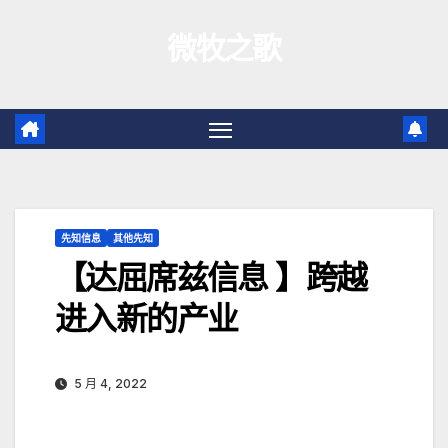
跳
微牧之歌
至
内
容
先知信息
其他先知
【达屈席兹信息 】跨越
进入新的产业
5 月 4, 2022