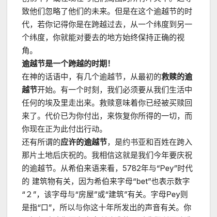
致他们忽略了他们的未来。但是在这个逾越节的时
代，若你记得你是在跨越过去，从一个纬度到另一
个纬度，你就能对要去的地方始终保持正确的视
角。
逾越节是一个跨越的时期！
在神的话语中，有几个逾越节，从最初的
救赎的逾
越节
开始。有一个时刻，我们必须要从我们生活中
任何的埃及里走出来。救赎意味着你已经被买赎回
来了。代价已为你付出，来恢复你所得的一切，而
你现在正为此付出行动。
还有所谓的
应许的逾越节
，是约书亚和百姓在跨入
那片土地后庆祝的。我相信这就是我们今年要庆祝
的逾越节。从希伯来语来看，5782年与“Pey”时代
的 建筑物有关，因为希伯来字母“bet”也表示数字
“２”，该字母与“房屋”或“建筑”有关。字母Pey则
是指“口”，所以与你这十年所发出的声音有关。你