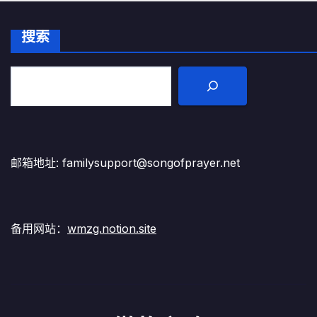
搜索
邮箱地址: familysupport@songofprayer.net
备用网站：
wmzg.notion.site