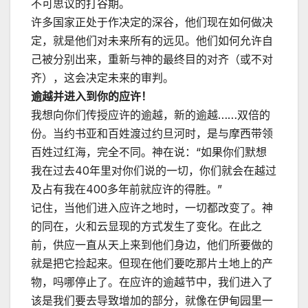
不可思议的打谷期。
许多国家正处于作决定的深谷，他们现在如何做决
定，就是他们对未来所有的远见。他们如何允许自
己被分别出来，重新与神的最终目的对齐（或不对
齐），这会决定未来的审判。
逾越并进入到你的应许！
我想向你们传授应许的逾越，新的逾越……双倍的
份。当约书亚和百姓渡过约旦河时，是与摩西带领
百姓过红海，完全不同。神在说：“如果你们默想
我在过去40年里对你们说的一切，你们就会在越过
及占有我在400多年前就应许的得胜。”
记住，当他们进入应许之地时，一切都改变了。神
的同在，火和云显现的方式发生了变化。在此之
前，供应一直从天上来到他们身边，他们所要做的
就是把它捡起来。但现在他们要吃那片土地上的产
物，吗哪停止了。在应许的逾越节中，我们进入了
该是我们要去导致增加的部分，就像在伊甸园里一