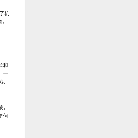
了杭
高，
长和
。一
热、
荣，
是何