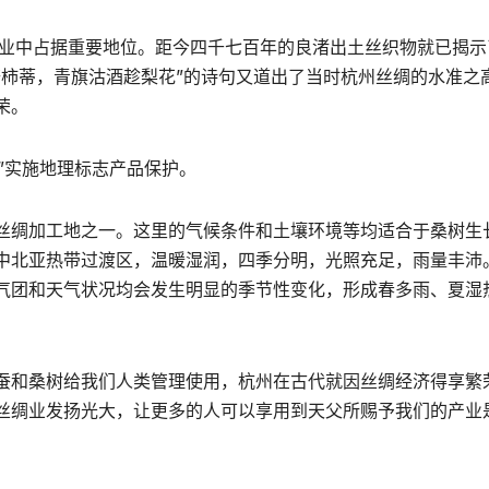
织业中占据重要地位。距今四千七百年的良渚出土丝织物就已揭示
夸柿蒂，青旗沽酒趁梨花”的诗句又道出了当时杭州丝绸的水准之
荣。
绸”实施地理标志产品保护。
丝绸加工地之一。这里的气候条件和土壤环境等均适合于桑树生
中北亚热带过渡区，温暖湿润，四季分明，光照充足，雨量丰沛
气团和天气状况均会发生明显的季节性变化，形成春多雨、夏湿
蚕和桑树给我们人类管理使用，杭州在古代就因丝绸经济得享繁
丝绸业发扬光大，让更多的人可以享用到天父所赐予我们的产业