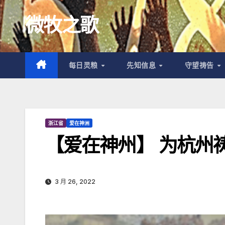
跳
微牧之歌
至
内
容
每日灵粮
先知信息
守望祷告
浙江省
爱在神洲
【爱在神州】 为杭州
3 月 26, 2022