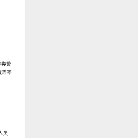
种类繁
覆盖率
人类