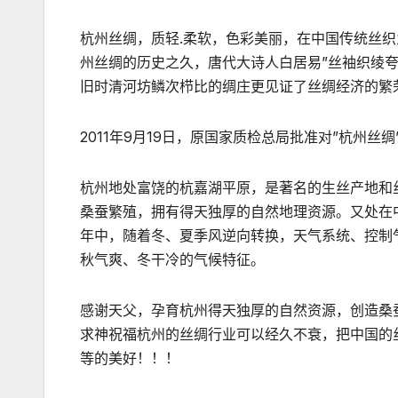
杭州丝绸，质轻.柔软，色彩美丽，在中国传统丝
州丝绸的历史之久，唐代大诗人白居易”丝袖织绫
旧时清河坊鳞次栉比的绸庄更见证了丝绸经济的繁
2011年9月19日，原国家质检总局批准对”杭州丝
杭州地处富饶的杭嘉湖平原，是著名的生丝产地和
桑蚕繁殖，拥有得天独厚的自然地理资源。又处在
年中，随着冬、夏季风逆向转换，天气系统、控制
秋气爽、冬干冷的气候特征。
感谢天父，孕育杭州得天独厚的自然资源，创造桑
求神祝福杭州的丝绸行业可以经久不衰，把中国的
等的美好！！！