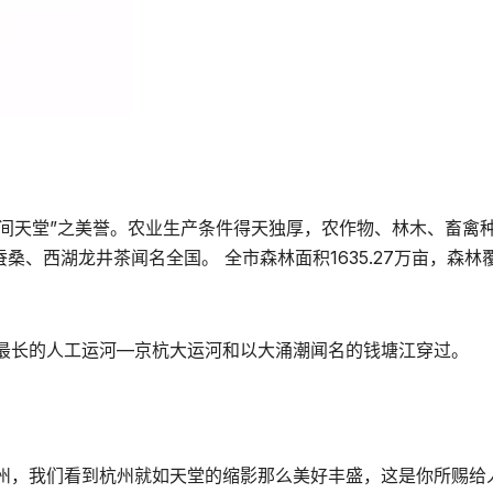
“人间天堂”之美誉。农业生产条件得天独厚，农作物、林木、畜禽
桑、西湖龙井茶闻名全国。 全市森林面积1635.27万亩，森林
最长的人工运河—京杭大运河和以大涌潮闻名的钱塘江穿过。
州，我们看到杭州就如天堂的缩影那么美好丰盛，这是你所赐给