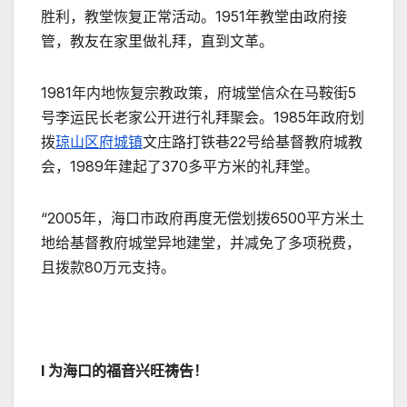
胜利，教堂恢复正常活动。1951年教堂由政府接
管，教友在家里做礼拜，直到文革。
1981年内地恢复宗教政策，府城堂信众在马鞍街5
号李运民长老家公开进行礼拜聚会。1985年政府划
拨
琼山区
府城镇
文庄路打铁巷22号给基督教府城教
会，1989年建起了370多平方米的礼拜堂。
“2005年，海口市政府再度无偿划拨6500平方米土
地给基督教府城堂异地建堂，并减免了多项税费，
且拨款80万元支持。
l 为海口的福音兴旺祷告！