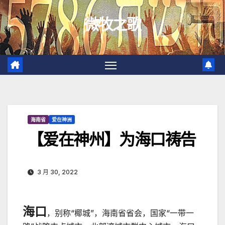
跳
微牧之歌
至
内
容
海南省
爱在神洲
【爱在神州】为海口祷告
3 月 30, 2022
海口
，别称“椰城”，海南省省会，国家“一带一