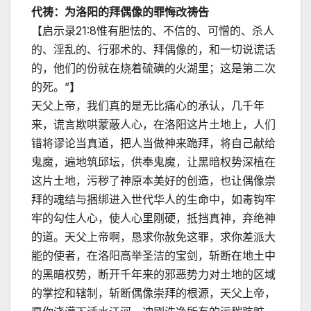
代祷：为洛阳的拜偶像的罪悔改祷告
【启示录21:8惟有胆怯的、不信的、可憎的、杀人
的、淫乱的、行邪术的、拜偶像的，和一切说谎话
的，他们的份就在烧着硫磺的火湖里；这是第二次
的死。”】
天父上帝，我们真的是无比痛心的承认，几千年
来，谎言欺哄蒙蔽人心，在洛阳这片土地上，人们
错将谬论当真道，把人当做神来跪拜，将自己献给
鬼魔，遍地筑邱坛，供奉鬼魔，让黑暗权势深植在
这片土地，污秽了神原本美好的创造，也让偶像崇
拜的魂结与捆绑进入世代华人的生命中，如毒钩牢
牢的勾住人心，使人心里刚硬，抵挡真神，弃绝神
的道。天父上帝啊，恳求你赦免这罪，求你差派大
能的使者，在洛阳高举圣洁的宝剑，斩断在地土中
的黑暗权势，断开千年来的邪恶势力对土地的区域
的掌控和辖制，斩断偶像崇拜的根源，天父上帝，