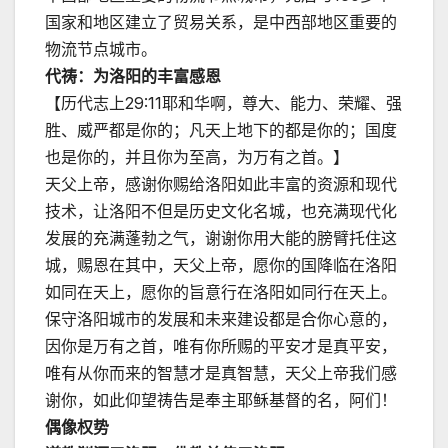
国家和地区建立了贸易关系，是中西部地区重要的
物流节点城市。
代祷：为洛阳的丰富感恩
【历代志上29:11耶和华啊，尊大、能力、荣耀、强
胜、威严都是你的；凡天上地下的都是你的；国度
也是你的，并且你为至高，为万有之首。】
天父上帝，感谢你赐给洛阳如此丰富的资源和现代
技术，让洛阳不但是历史文化名城，也充满现代化
发展的充满蓬勃之气，谢谢你用大能的膀臂托住这
城，赐恩在其中，天父上帝，愿你的国降临在洛阳
如同在天上，愿你的旨意行在洛阳如同行在天上。
保守洛阳城市的发展和未来建设都是合你心意的，
因你是万有之首，唯有你所赐的平安才是真平安，
唯有从你而来的智慧才是真智慧，天父上帝我们感
谢你，如此仰望祷告是奉主耶稣基督的名，阿们！
偶像权势