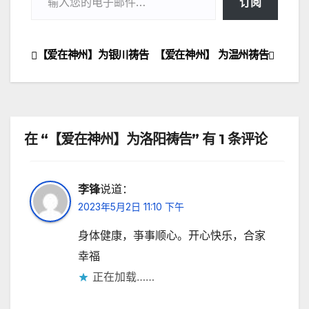
订阅
【爱在神州】为银川祷告
【爱在神州】 为温州祷告
文
章
导
在 “【爱在神州】为洛阳祷告” 有 1 条评论
航
李锋
说道：
2023年5月2日 11:10 下午
身体健康，亊事顺心。开心快乐，合家
幸福
正在加载……