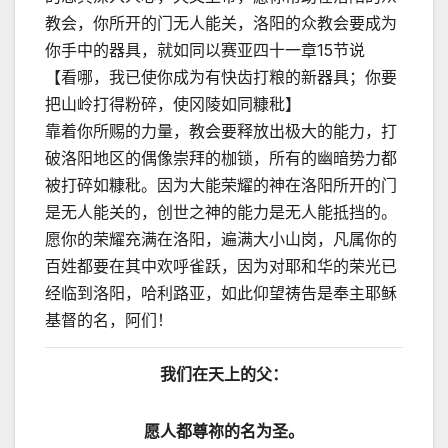
教会，你所开的门无人能关，洛阳的众教会要成为
你手中的器具，就如同以赛亚四十一章15节说
【看哪，我已使你成为有快齿打粮的新器具；你要
把山岭打得粉碎，使冈陵如同糠秕】
靠着你所赐的力量，教会要释放出极大的能力，打
破洛阳地区的偶像崇拜的枷锁，所有的幽暗势力都
被打碎如糠秕。因为大能荣耀的神在洛阳所开的门
是无人能关的，创世之神的能力是无人能抵挡的。
愿你的荣耀充满在洛阳，遍满大小山岗，凡属你的
百姓都要在其中欢呼雀跃，因为对耶和华的荣光已
经临到洛阳，哈利路亚，如此仰望祷告是奉主耶稣
基督的名，阿们！
我们在天上的父：
愿人都尊祢的名为圣。