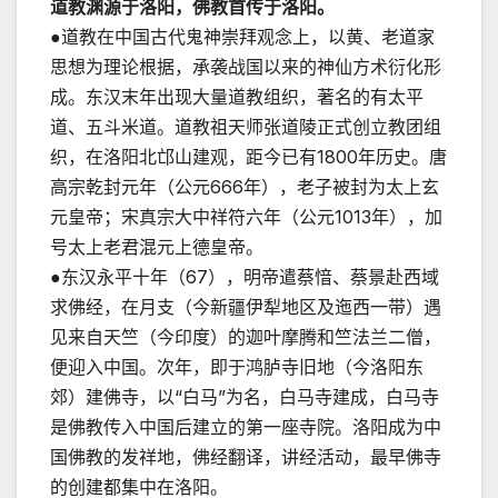
道教渊源于洛阳，佛教首传于洛阳。
●道教在中国古代鬼神崇拜观念上，以黄、老道家
思想为理论根据，承袭战国以来的神仙方术衍化形
成。东汉末年出现大量道教组织，著名的有太平
道、五斗米道。道教祖天师张道陵正式创立教团组
织，在洛阳北邙山建观，距今已有1800年历史。唐
高宗乾封元年（公元666年），老子被封为太上玄
元皇帝；宋真宗大中祥符六年（公元1013年），加
号太上老君混元上德皇帝。
●东汉永平十年（67），明帝遣蔡愔、蔡景赴西域
求佛经，在月支（今新疆伊犁地区及迤西一带）遇
见来自天竺（今印度）的迦叶摩腾和竺法兰二僧，
便迎入中国。次年，即于鸿胪寺旧地（今洛阳东
郊）建佛寺，以“白马”为名，白马寺建成，白马寺
是佛教传入中国后建立的第一座寺院。洛阳成为中
国佛教的发祥地，佛经翻译，讲经活动，最早佛寺
的创建都集中在洛阳。