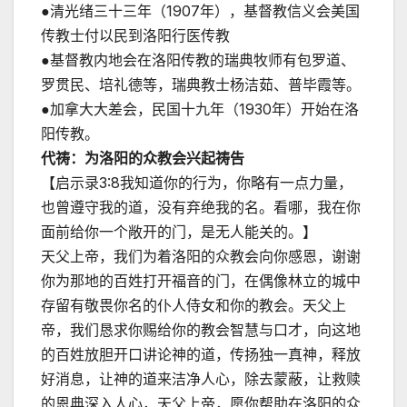
●清光绪三十三年（1907年），基督教信义会美国
传教士付以民到洛阳行医传教
●基督教内地会在洛阳传教的瑞典牧师有包罗道、
罗贯民、培礼德等，瑞典教士杨洁茹、普毕霞等。
●加拿大大差会，民国十九年（1930年）开始在洛
阳传教。
代祷：为洛阳的众教会兴起祷告
【启示录3:8我知道你的行为，你略有一点力量，
也曾遵守我的道，没有弃绝我的名。看哪，我在你
面前给你一个敞开的门，是无人能关的。】
天父上帝，我们为着洛阳的众教会向你感恩，谢谢
你为那地的百姓打开福音的门，在偶像林立的城中
存留有敬畏你名的仆人侍女和你的教会。天父上
帝，我们恳求你赐给你的教会智慧与口才，向这地
的百姓放胆开口讲论神的道，传扬独一真神，释放
好消息，让神的道来洁净人心，除去蒙蔽，让救赎
的恩典深入人心，天父上帝，愿你帮助在洛阳的众