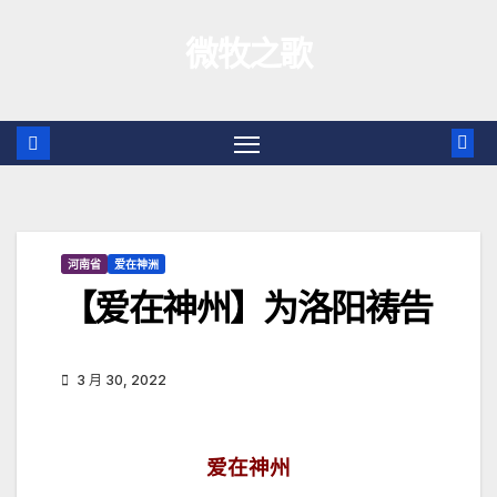
跳
微牧之歌
至
内
容
河南省
爱在神洲
【爱在神州】为洛阳祷告
3 月 30, 2022
爱在神州