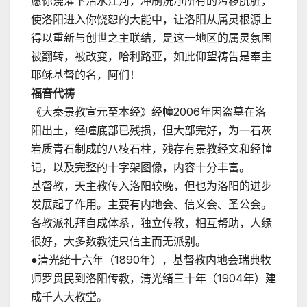
愿你浇灌下活水江河，冲刷洗净所有的污秽肮脏，
使洛阳进入你饶恕的大能中，让洛阳从属灵根源上
得以重新与创世之主联结，是这一地区的属灵氛围
被翻转，被改变，哈利路亚，如此仰望祷告是奉主
耶稣基督的名，阿们！
福音代祷
《大秦景教宣元至本经》经幢2006年因盗墓在洛
阳出土，经幢底部已残损，但大部完好，为一石灰
岩质青石制成的八棱石柱，残存有景教经文和经幢
记，以及完整的十字架图像，内容十分丰富。
基督教，天主教传入洛阳较晚，但也为洛阳的进步
发展起了作用。主要有内地会、信义会、圣公会。
各教派礼拜自成体系，独立传教，相互帮助，人缘
很好，大多数教徒只信主而无派别。
●清光绪十六年（1890年），基督教内地会瑞典牧
师罗贯民到洛阳传教，清光绪三十年（1904年）建
成千人大教堂。