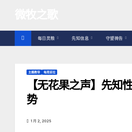
跳
微牧之歌
至
内
容
每日灵粮
先知信息
守望祷告
主题教导
每周妥拉
【无花果之声】先知性信
势
1 月 2, 2025