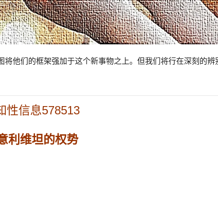
图将他们的框架强加于这个新事物之上。但我们将行在深刻的辨
知性信息578513
意利维坦的权势