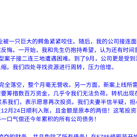
产业被一只巨大的鳄鱼紧紧咬住。随后，我的公司接连
然反悔。一开始，我和先生仍抱持希望，认为还有时间
型案子接二连三地遭遇困难。到了9月，公司更是受到
退缩。我们四处寻找资源进行周转，压力倍增。
入完全落空，整个月毫无营收。另一方面，新案上线所
要筹措数百万资金，几乎令我们无法负荷。转机出现在
联系我们，表示愿意再次投资。我们夫妻半信半疑，担
12月24日顺利入账，且金额是原本的两倍！这笔投资
够一口气偿还今年累积的所有公司债务！
夺的财务，并且免除了所有债务！在5785修殿节开