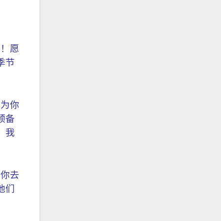
事！愿
季节
我为你
预备
。我
练你去
他们