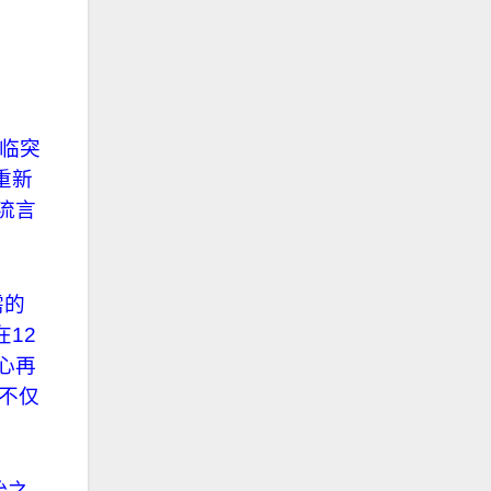
面临突
重新
流言
需的
12
心再
不仅
始之