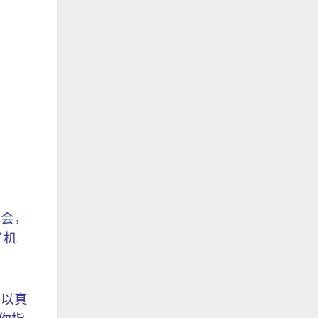
机会，
了机
可以真