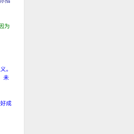
你指
因为
定义。
。未
。
备好成