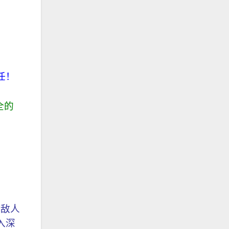
任！
全的
然敌人
入深