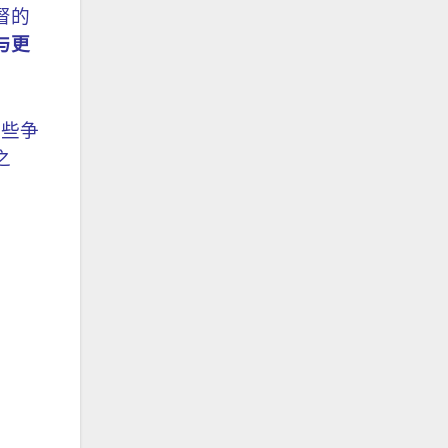
督的
与更
这些争
之