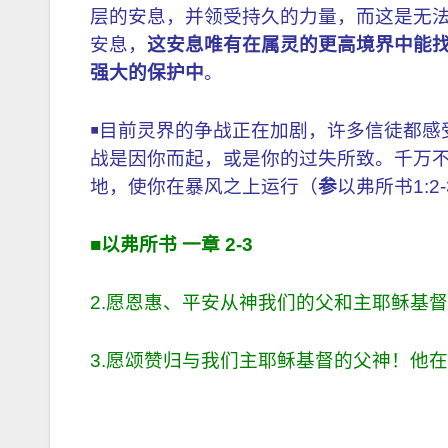
层的安息，并领受持久的力量，而这是无
安息，
这安息唯有在属灵的更高境界中能
强大的保护中
。
￭目前灵界的争战正在加剧，许多信徒都感
战是因你而起，或是你的过失所致。千万
地，使你在暴风之上运行（
参
以弗所书1:2
■
以弗所书
一章
2-3
2.愿恩惠、平安从神我们的父和主耶稣基
3.愿颂赞归与我们主耶稣基督的父神！他