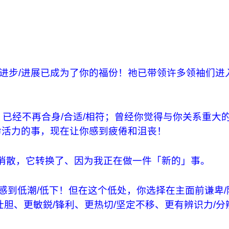
，进步/进展已成为了你的福份！祂已带领许多领袖们进
，已经不再合身/合适/相符；曾经你觉得与你关系重大
命活力的事，现在让你感到疲倦和沮丧！
消散，它转换了、因为我正在做一件「新的」事。
让你感到低潮/低下！但在这个低处，你选择在主面前谦卑/
胆、更敏鋭/锋利、更热切/坚定不移、更有辨识力/分