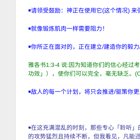
￭
请领受鼓励：神正在使用它(这个情况) 来
￭
就像锻炼肌肉一样需要阻力！
￭
你所正在面对的，正在建立/建造你的毅
雅各书1:3-4 说:因为知道你们的信心
功效」），使你们可以完全，毫无缺乏。(C
￭
敌人的每一个计划，将只会推进/驱策你
￭
在这充满混乱的时刻，那些专心「聆听」
的攻势猛烈且持续不断，但我看见，凡能