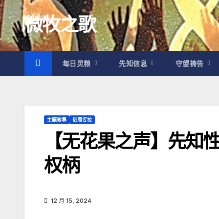
跳
微牧之歌
至
内
容
每日灵粮
先知信息
守望祷告
主题教导
每周妥拉
【无花果之声】先知性信
权柄
12 月 15, 2024