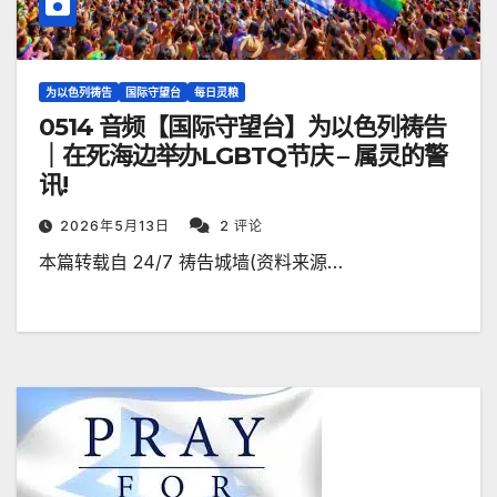
为以色列祷告
国际守望台
每日灵粮
0514 音频【国际守望台】为以色列祷告
｜在死海边举办LGBTQ节庆 – 属灵的警
讯!
2026年5月13日
2 评论
本篇转载自 24/7 祷告城墙(资料来源…