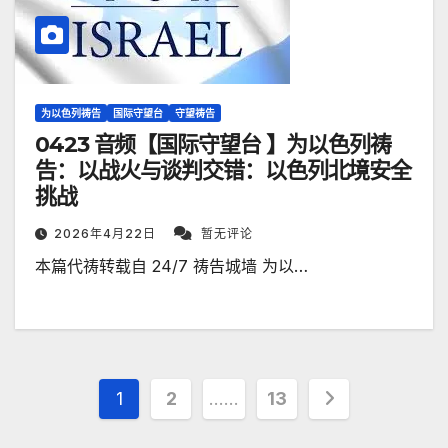
为以色列祷告
国际守望台
守望祷告
0423 音频【国际守望台 】为以色列祷
告：以战火与谈判交错：以色列北境安全
挑战
2026年4月22日
暂无评论
本篇代祷转载自 24/7 祷告城墙 为以…
文
1
2
……
13
章