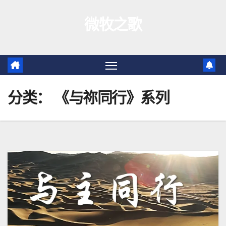
跳
微牧之歌
至
内
容
分类：
《与祢同行》系列