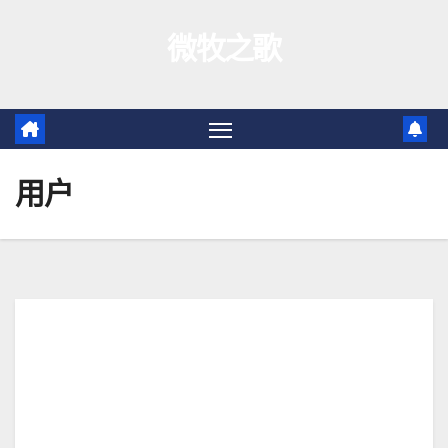
跳
微牧之歌
至
内
容
用户
kentzy9018