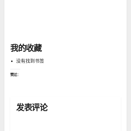
Amen。祷告完毕。
于
0113-14 音频【看见荣耀祷告火墙 】七山祷告- 教会兴起神的
权能 ｜为人质得释放来祷告
我的收藏
没有找到书签
赞过：
发表评论