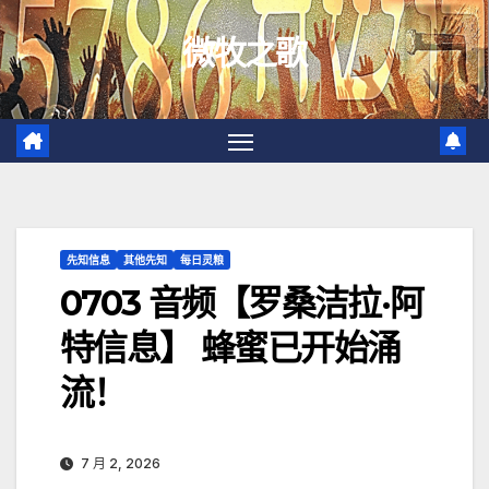
跳
微牧之歌
至
内
容
先知信息
其他先知
每日灵粮
0703 音频【罗桑洁拉·阿
特信息】 蜂蜜已开始涌
流！
7 月 2, 2026