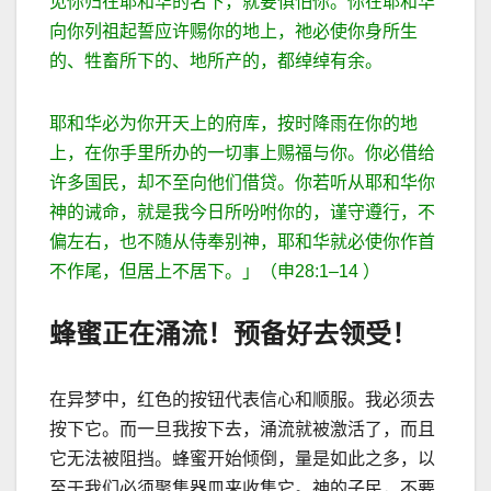
见你归在耶和华的名下，就要惧怕你。你在耶和华
向你列祖起誓应许赐你的地上，祂必使你身所生
的、牲畜所下的、地所产的，都绰绰有余。
耶和华必为你开天上的府库，按时降雨在你的地
上，在你手里所办的一切事上赐福与你。你必借给
许多国民，却不至向他们借贷。你若听从耶和华你
神的诫命，就是我今日所吩咐你的，谨守遵行，不
偏左右，也不随从侍奉别神，耶和华就必使你作首
不作尾，但居上不居下。」（申
28:1–14
）
蜂蜜正在涌流！预备好去领受！
在异梦中，红色的按钮代表信心和顺服。我必须去
按下它。而一旦我按下去，涌流就被激活了，而且
它无法被阻挡。蜂蜜开始倾倒，量是如此之多，以
至于我们必须聚集器皿来收集它。神的子民，不要