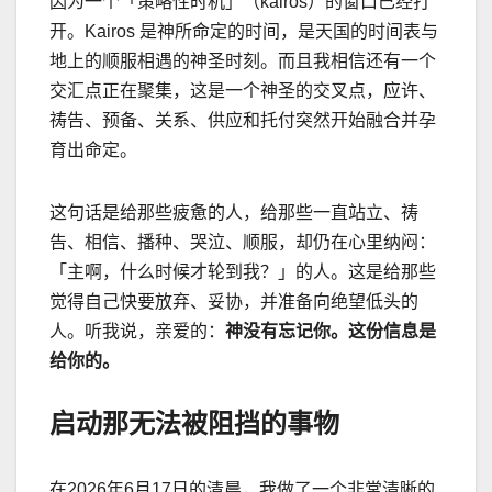
因为一个「策略性时机」（
kairos
）的窗口已经打
开。
Kairos
是神所命定的时间，是天国的时间表与
地上的顺服相遇的神圣时刻。而且我相信还有一个
交汇点正在聚集，这是一个神圣的交叉点，应许、
祷告、预备、关系、供应和托付突然开始融合并孕
育出命定。
这句话是给那些疲惫的人，给那些一直站立、祷
告、相信、播种、哭泣、顺服，却仍在心里纳闷：
「主啊，什么时候才轮到我？」的人。这是给那些
觉得自己快要放弃、妥协，并准备向绝望低头的
人。听我说，亲爱的：
神没有忘记你。这份信息是
给你的。
启动那无法被阻挡的事物
在
2026
年
6
月
17
日的清晨，我做了一个非常清晰的