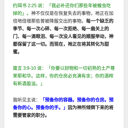
约珥书
2:25
说：
「我必补还你们那些年被蝗虫吃
掉的」
。
神不仅仅是在恢复失去的事物，祂正在加
倍地倍增那些曾被降服交出的事物。
每一个缺乏的
季节、每一次心碎、每一次拒绝、每一扇关上的
门、每一滴眼泪、每一次没人看见的顺服举动，神
都保留了这一切。而现在，祂正在将其转化为甜
蜜。
箴言
3:9-10
说：
「你要以财物和一切初熟的土产尊
荣耶和华。这样，你的仓房必充满有余；你的酒榨
有新酒盈溢。」
我听见主说：
「预备你的容器。预备你的仓房。预
备你的心。预备你的手。」
因为神所倾倒下来的将
需要管家的职分。