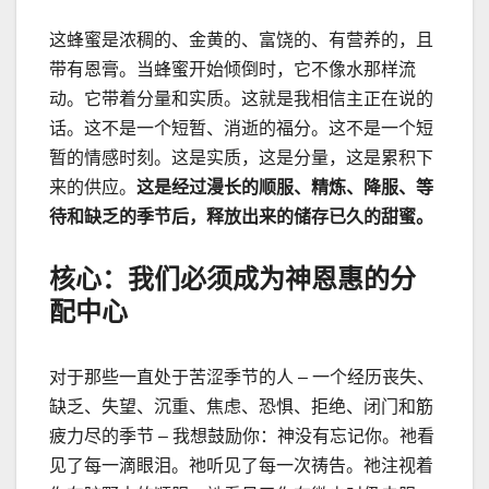
这蜂蜜是浓稠的、金黄的、富饶的、有营养的，且
带有恩膏。当蜂蜜开始倾倒时，它不像水那样流
动。它带着分量和实质。这就是我相信主正在说的
话。这不是一个短暂、消逝的福分。这不是一个短
暂的情感时刻。这是实质，这是分量，这是累积下
来的供应。
这是经过漫长的顺服、精炼、降服、等
待和缺乏的季节后，释放出来的储存已久的甜蜜。
核心：我们必须成为神恩惠的分
配中心
对于那些一直处于苦涩季节的人
–
一个经历丧失、
缺乏、失望、沉重、焦
虑
、恐惧、拒绝、闭门和筋
疲力尽的季节
–
我想鼓励你：神没有忘记你。祂看
见了每一滴眼泪。祂听见了每一次祷告。祂注视着