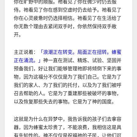
你在旷野中的顺服。祂看见了你在微少时仍去服
侍。祂看见了你在感到空虚时仍去给予。祂看见了
你在心灵疲惫时仍选择相信。祂看见了在生活给了
你无数个理由去紧闭双手时，你依然保持双手敞
开。
主正说着：
「浪潮正在转变。局面正在扭转。蜂蜜
正在涌流。」
神一直在测试、精炼、试验、坚固并
预备我们，好让我们能够管理祂即将倾倒下来的事
物，因为这福分不仅仅是为了我们自己。它是为了
我们的家人、为了我们的托付，以及为了我们被呼
召去帮助的人。它是为了重建那些被破坏的事物，
以及恢复那些失去的事物。它是为了神的国度。
这就是为什么在异梦中，我告诉我的孩子们去拿容
器，因为蜂蜜太珍贵了，不能浪费，我相信这是具
有先知性的。神不仅仅是祝福祂的子民，让他们可