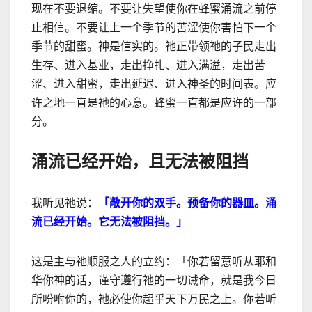
现在不要退缩。不要让失望使你在蜂蜜涌流之前停
止相信。不要让上一个季节的苦涩使你害怕下一个
季节的甜蜜。神是信实的。祂正带领祂的子民走出
生存、进入基业，走出挣扎、进入满溢，走出苦
涩、进入甜蜜，走出延
迟
、进入神圣的时间表。应
许之地一直是祂的心意。蜂蜜一直都是应许的一部
分。
涌流已经开始，且无法被阻挡
我听见祂说：
「敞开你的双手。预备你的器皿。涌
流已经开始。它无法被阻挡。」
这是主与祂顺服之人的立约：「
你若留意听从耶和
华你神的话，谨守遵行祂的一切诫命，就是我今日
所吩咐你的，祂必使你超乎天下万民之上。你若听