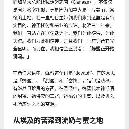
而加拿大总能让我想起迦南（
Canaan
），不仅仅
是因为名字相似，更是因为加拿大是一片美丽、富
饶的土地。我一直相信主带领我们来到这里是有特
定目的、神圣托付和基业的应许。将近三十年来，
我们一直站立在这句话语上。我们为此祷告，为此
哭泣。我们为此相信神，并且我们一直在等待它完
全显明。而现在，我相信主正说着：
「蜂蜜正开始
涌流。」
在希伯来语中，蜂蜜这个词是
“devash”
。它的意思
是「蜂蜜」、「甜蜜」和「富饶」，指的是浓稠、
有滋养且珍贵的东西。在圣经中，蜂蜜代表神话语
的甜蜜、祂供应的富饶、祂福分的丰盛，以及进入
祂所应许之地的赏赐。
从埃及的苦菜到流奶与蜜之地