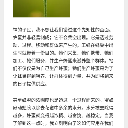
神的子民，我不想让我们错过这个先知性的画面。
蜂蜜并非轻易制成；它不会凭空出现。它是透过劳
动、过程、移动和群体来产生的。工蜂在蜂巢中出
生时就带着一份目的。牠们采集、牠们携带、牠们
加工、牠们服务，并生产蜂蜜来滋养整个群体。牠
们不仅仅是为自己生产蜂蜜；牠们生产蜂蜜是为了
让蜂巢得到喂养、让群体得到力量，并为即将到来
的日子提供供应。
甚至蜂蜜的浓稠度也是透过一个过程而来的。蜜蜂
扇动翅膀以除去花蜜中多余的水分。水分被去除得
越多，蜂蜜就变得越浓稠、越富饶、越
稳
定。当我
了解到这一点时，我立刻明白了这如何应用在我们