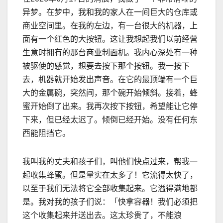
异梦。在梦中，我和我的家人在一间巨大的仓库或
商业空间里。在我的左边，有一台很大的机器，上
面有一个红色的大按钮。这让我想起我们以前经营
生意时拥有的那台商业制面机。我内心深处有一种
被驱使的感觉，想要去按下那个按钮。我一按下
去，机器就开始发出声音。在它的最顶端有一个巨
大的金属碗，突然间，那个碗开始倾斜。接着，蜂
蜜开始倒了出来。我再次按下按钮，希望能让它停
下来，但已经太
迟
了。倾倒已经开始。没有任何东
西能阻挡它。
我叫我的丈夫和孩子们，叫他们快点过来，帮我一
起收集蜂蜜。但是量实在太多了！它流得太快了，
以至于我们无法将它全部收集起来。它溢得满地都
是。我对我的孩子们说：「快拿容器！我们必须把
这个收集起来并送出去。这太珍贵了，不能浪