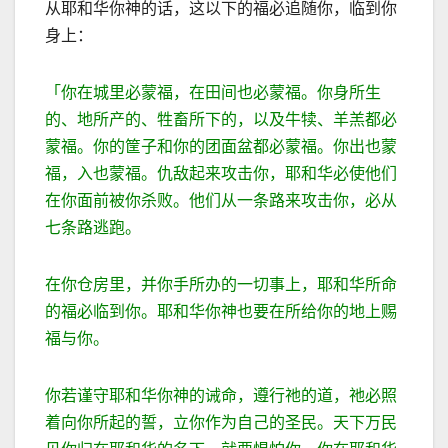
从耶和华你神的话，这以下的福必追随你，临到你
身上
：
「你在城里必蒙福，在田间也必蒙福。你身所生
的、地所产的、牲畜所下的，以及牛犊、羊羔都必
蒙福。你的筐子和你的团面盆都必蒙福。你出也蒙
福，入也蒙福。
仇
敌
起来攻击你，耶和华必使他们
在你面前被你
杀
败。他们从一条路来攻击你，必从
七条路逃跑。
在你仓房里，并你手所办的一切事上，耶和华所命
的福必临到你。耶和华你神也要在所给你的地上赐
福与你。
你若谨守耶和华你神的诫命，遵行祂的道，祂必照
着向你所起的誓，立你作为自己的圣民。天下万民