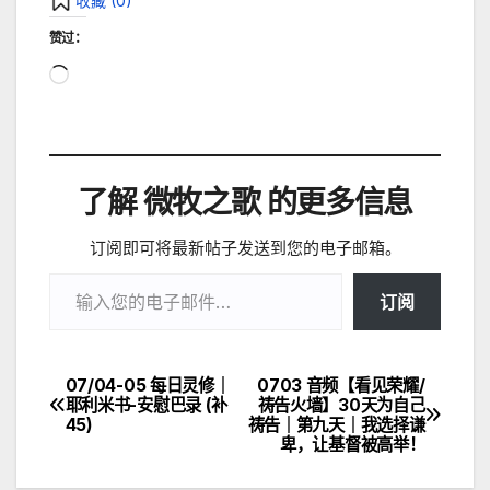
收藏 (
0
)
赞过：
正
在
加
载…
了解 微牧之歌 的更多信息
订阅即可将最新帖子发送到您的电子邮箱。
输入您的电子邮件…
订阅
07/04-05 每日灵修｜
0703 音频【看见荣耀/
文
耶利米书-安慰巴录 (补
祷告火墙】30天为自己
45)
祷告｜第九天｜我选择谦
章
卑，让基督被高举！
导