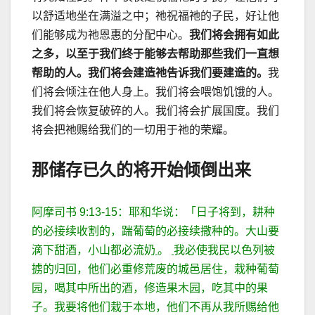
以舒适地坐在满溢之中；祂祝福祂的子民，好让他
们能够成为祂恩惠的分配中心。
我们将会拥有如此
之多，以至于我们终于能够去帮助那些我们一直想
帮助的人。我们将会建造祂告诉我们要建造的。
我
们将会倾注在他人身上。我们将会喂饱饥饿的人。
我们将会恢复破碎的人。我们将会扩展国度。我们
将会把祂赐给我们的一切用于祂的荣耀。
那储存已久的将开始倾倒出来
阿摩司书
9:13-15
：
耶和华说：「日子将到，耕种
的必接续收割的，踹葡萄的必接续撒种的。大山要
滴下甜酒，小山都必流奶
。
我必使我民以色列被
掳的归回，他们必重修荒废的城邑居住，栽种葡萄
园，喝其中所出的酒，修造果木园，吃其中的果
子。我要将他们栽于本地，他们不再从我所赐给他